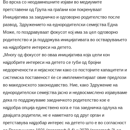
Во врска со неодамнешните изјави во медиумите
претставени од Група на граѓани кои покренуваат
Иницијатива за заедничко и одговорно родителство после
развод, Здружението на еднородителски семејства Една
Може, го поздравуваат фокусот кој има за цел одговорно
родителство и ја поддржува иницијативата во остварувањето
на најдобрите интереси на детето.
„Многу од фокусот во оваа иницијатива која цели кон
најдобрите интереси на детето се губи од бројни
недоречености и нејасностии како со постојните капацитети и
системска поставеност ќе се имплементираат овие предлози
во македонското законодавство. Ние, како Здружение на
еднородителски семејства јасно и недвосмислено изјавуваме
дека го поддржуваме заедничкото родителство кое е
најдобра опција единствено кога е тоа заедничка одлука на
двајцата родители, не е наметнато од друг орган и
претставува најдобар интерес на детето што е во согласност