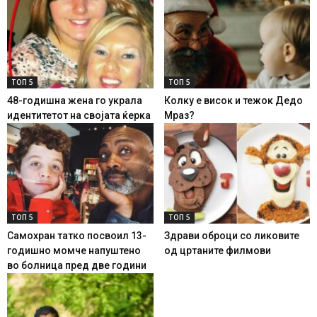
ТОП 5
ТОП 5
48-годишна жена го украла
Колку е висок и тежок Дедо
идентитетот на својата ќерка
Мраз?
ТОП 5
ТОП 5
Самохран татко посвоил 13-
Здрави оброци со ликовите
годишно момче напуштено
од цртаните филмови
во болница пред две години