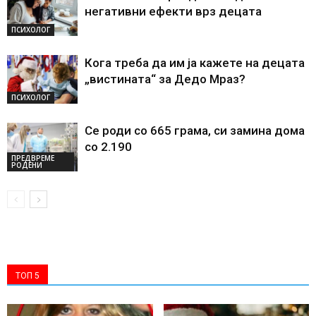
негативни ефекти врз децата
ПСИХОЛОГ
Кога треба да им ја кажете на децата
„вистината“ за Дедо Мраз?
ПСИХОЛОГ
Се роди со 665 грама, си замина дома
со 2.190
ПРЕДВРЕМЕ
РОДЕНИ
ТОП 5