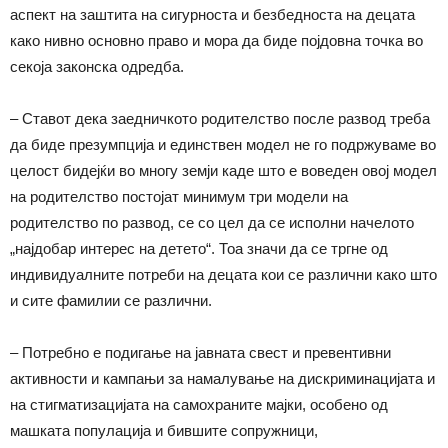
аспект на заштита на сигурноста и безбедноста на децата
како нивно основно право и мора да биде појдовна точка во
секоја законска одредба.
– Ставот дека заедничкото родителство после развод треба
да биде презумпција и единствен модел не го подржуваме во
целост бидејќи во многу земји каде што е воведен овој модел
на родителство постојат минимум три модели на
родителство по развод, се со цел да се исполни начелото
„најдобар интерес на детето“. Тоа значи да се тргне од
индивидуалните потреби на децата кои се различни како што
и сите фамилии се различни.
– Потребно е подигање на јавната свест и превентивни
активности и кампањи за намалување на дискриминацијата и
на стигматизацијата на самохраните мајки, особено од
машката популација и бившите сопружници,