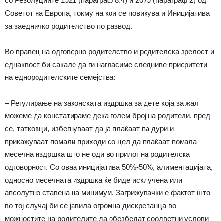
со Резолуциите 1921 (параграф 8.4) и 2079 (параграф 2) од
Советот на Европа, токму на кои се повикува и Иницијатива
за заедничко родителство по развод.
Во правец на одговорно родителство и родителска зрелост и
еднаквост би сакале да ги нагласиме следниве приоритети
на еднородителските семејства:
– Регулирање на законската издршка за дете која за жал
можеме да констатираме дека голем број на родители, пред
сe, татковци, избегнуваат да ја плаќаат па дури и
прикажуваат помали приходи со цел да плаќаат помала
месечна издршка што не оди во прилог на родителска
одговорност. Со оваа иницијатива 50%-50%, алиментацијата,
односно месечната издршка ќе биде исклучена или
апсолутно ставена на минимум. Загрижувачки е фактот што
во тој случај би се јавила огромна дискрепанца во
можностите на родителите да обезбедат соодветни услови