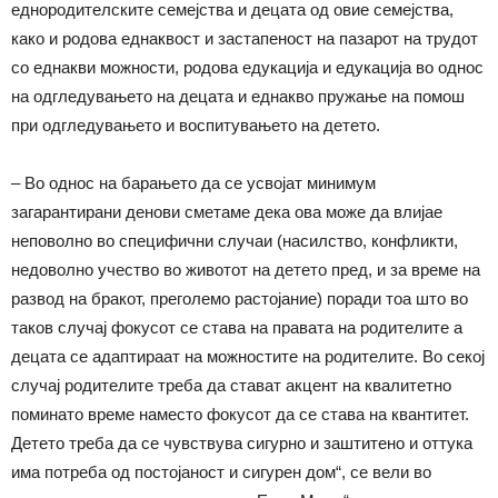
еднородителските семејства и децата од овие семејства,
како и родова еднаквост и застапеност на пазарот на трудот
со еднакви можности, родова едукација и едукација во однос
на одгледувањето на децата и еднакво пружање на помош
при одгледувањето и воспитувањето на детето.
– Во однос на барањето да се усвојат минимум
загарантирани денови сметаме дека ова може да влијае
неповолно во специфични случаи (насилство, конфликти,
недоволно учество во животот на детето пред, и за време на
развод на бракот, преголемо растојание) поради тоа што во
таков случај фокусот се става на правата на родителите а
децата се адаптираат на можностите на родителите. Во секој
случај родителите треба да стават акцент на квалитетно
поминато време наместо фокусот да се става на квантитет.
Детето треба да се чувствува сигурно и заштитено и оттука
има потреба од постојаност и сигурен дом“, се вели во