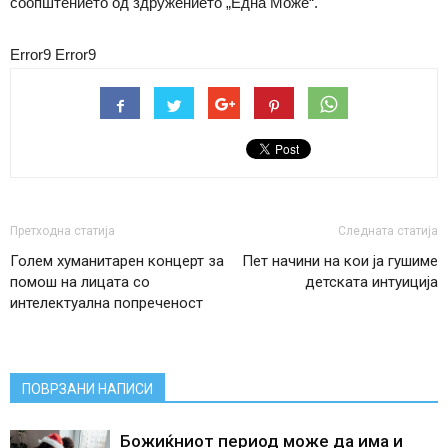
соопштението од здружението „Една Може“.
Error9
Error9
Претходна статија
Следната статија
Голем хуманитарен концерт за
Пет начини на кои ја гушиме
помош на лицата со
детската интуиција
интелектуална попреченост
ПОВРЗАНИ НАПИСИ
Божиќниот период може да има и