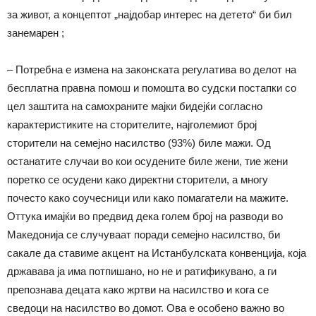
за живот, а концептот „најдобар интерес на детето“ би бил
занемарен ;
– Потребна е измена на законската регулатива во делот на
бесплатна правна помош и помошта во судски постапки со
цел заштита на самохраните мајки бидејќи согласно
карактеристиките на сторителите, најголемиот број
сторители на семејно насилство (93%) биле мажи. Од
останатите случаи во кои осудените биле жени, тие жени
поретко се осудени како директни сторители, а многу
почесто како соучесници или како помагатели на мажите.
Оттука имајќи во предвид дека голем број на разводи во
Македонија се случуваат поради семејно насилство, би
сакале да ставиме акцент на Истанбулската конвенција, која
државава ја има потпишано, но не и ратификувано, а ги
препознава децата како жртви на насилство и кога се
сведоци на насилство во домот. Ова е особено важно во