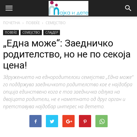
ПОЧЕТНА
ПОВЕЌЕ
СЕМЕЈСТВО
ПОВЕЌЕ
СЕМЕЈСТВО
СЛАЈДЕР
„Една може“: Заедничко
родителство, но не по секоја
цена!
Здружението на еднородителски семејства „Една може“
го поддржува заедничкото родителство кое е најдобра
опција единствено кога е тоа заедничка одлука на
двајцата родители, не е наметнато од друг орган и
претставува најдобар интерес на детето.