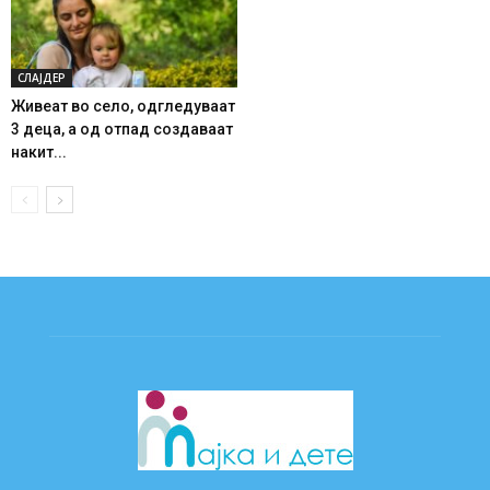
СЛАЈДЕР
Живеат во село, одгледуваат
3 деца, а од отпад создаваат
накит...