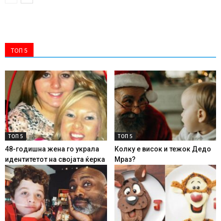
ТОП 5
ТОП 5
ТОП 5
48-годишна жена го украла
Колку е висок и тежок Дедо
идентитетот на својата ќерка
Мраз?