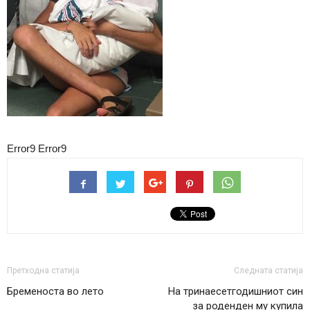
Error9
Error9
Претходна статија
Следната статија
Бременоста во лето
На тринаесетгодишниот син
за роденден му купила