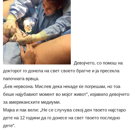
Девојчето, со помош на
докторот го донела на свет своето братче и ја пресекла
папочната врвца.
„Бев нервозна. Мислев дека некаде ќе погрешам, но тоа
беше најубавиот момент во мојот живот“, изјавило девојчето
за американските медиуми.
Мајка и пак вели: „Не се случува секој ден твоето најстаро
дете на 12 години да го донесе на свет твоето последно
дете“.