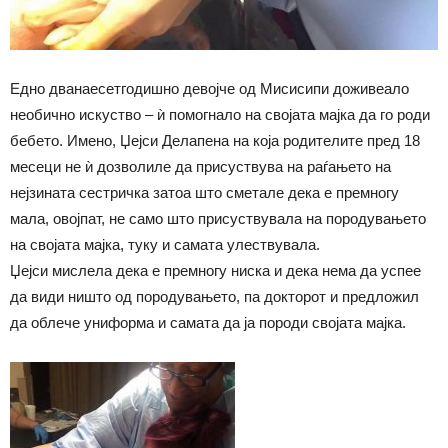
Едно дванаесетгодишно девојче од Мисисипи доживеало
необично искуство – ѝ помогнало на својата мајка да го роди
бебето. Имено, Џејси Делапена на која родителите пред 18
месеци не ѝ дозволиле да присуствува на раѓањето на
нејзината сестричка затоа што сметале дека е премногу
мала, овојпат, не само што присуствувала на породувањето
на својата мајка, туку и самата улествувала.
Џејси мислела дека е премногу ниска и дека нема да успее
да види ништо од породувањето, па докторот и предложил
да облече униформа и самата да ја породи својата мајка.