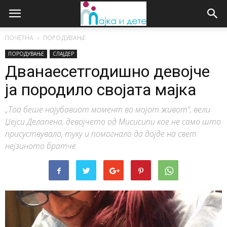
ПОЧЕТНА
ПОРОДУВАЊЕ
ПОРОДУВАЊЕ
СЛАЈДЕР
Дванаесетгодишно девојче
ја породило својата мајка
„Тоа беше најубавиот момент во мојот живот“, вели
Џејси Делапена, девојчето од Мисисипи кое не само што
присуствувало, туку и помогнало да дојде на свет
нејзиното братче.