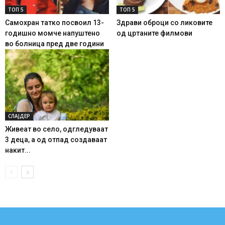
ТОП 5
ТОП 5
Самохран татко посвоил 13-
Здрави оброци со ликовите
годишно момче напуштено
од цртаните филмови
во болница пред две години
СЛАЈДЕР
Живеат во село, одгледуваат
3 деца, а од отпад создаваат
накит...