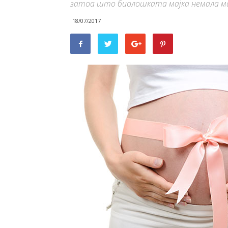
затоа што биолошката мајка немала м
18/07/2017