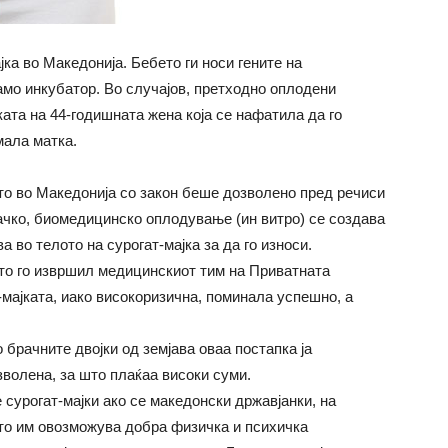
ка во Македонија. Бебето ги носи гените на
амо инкубатор. Во случајов, претходно оплодени
ата на 44-годишната жена која се нафатила да го
мала матка.
то во Македонија со закон беше дозволено пред речиси
тачко, биомедицинско оплодување (ин витро) се создава
а во телото на сурогат-мајка за да го износи.
то го извршил медицинскиот тим на Приватната
мајката, иако високоризична, поминала успешно, а
 брачните двојки од земјава оваа постапка ја
зволена, за што плаќаа високи суми.
сурогат-мајки ако се македонски државјанки, на
што им овозможува добра физичка и психичка