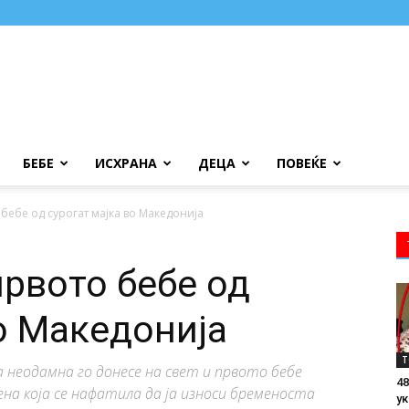
БЕБЕ
ИСХРАНА
ДЕЦА
ПОВЕЌЕ
бебе од сурогат мајка во Македонија
првото бебе од
во Македонија
Т
а неодамна го донесе на свет и првото бебе
48
ена која се нафатила да ја износи бременоста
ук