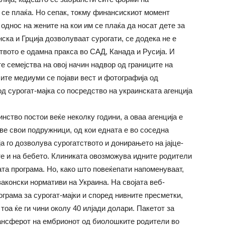
е се плаќа. Но сепак, токму финансискиот момент
 однос на жените на кои им се плаќа да носат дете за
анска и Грција дозволуваат сурогати, се додека не е
твото е одамна пракса во САД, Канада и Русија. И
е семејства на овој начин надвор од границите на
ите медиуми се појави вест и фотографија од
д сурогат-мајка со посредство на украинската агенција
нство постои веќе неколку години, а оваа агенција е
ве свои подружници, од кои едната е во соседна
ја го дозволува сурогатството и донирањето на јајце-
те и на бебето. Клиниката овозможува идните родители
ата програма. Но, како што повеќепати напоменуваат,
аконски нормативи на Украина. На својата веб-
ограма за сурогат-мајки и според нивните пресметки,
 тоа ќе ги чини околу 40 илјади долари. Пакетот за
трансферот на ембрионот од биолошките родители во