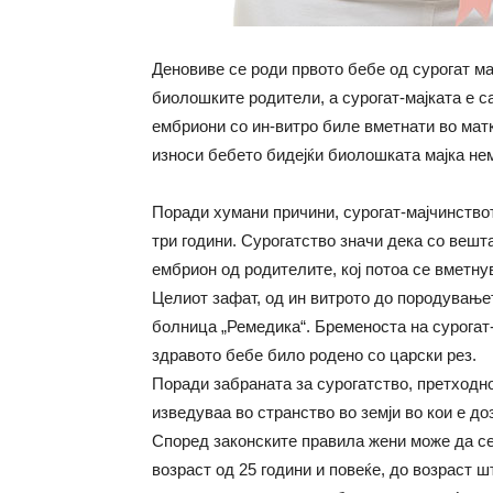
Деновиве се роди првото бебе од сурогат мај
биолошките родители, а сурогат-мајката е с
ембриони со ин-витро биле вметнати во матк
износи бебето бидејќи биолошката мајка не
Поради хумани причини, сурогат-мајчинство
три години. Сурогатство значи дека со веш
ембрион од родителите, кој потоа се вметнув
Целиот зафат, од ин витрото до породување
болница „Ремедика“. Бременоста на сурогат-
здравото бебе било родено со царски рез.
Поради забраната за сурогатство, претходно
изведуваа во странство во земји во кои е до
Според законските правила жени може да се 
возраст од 25 години и повеќе, до возраст 