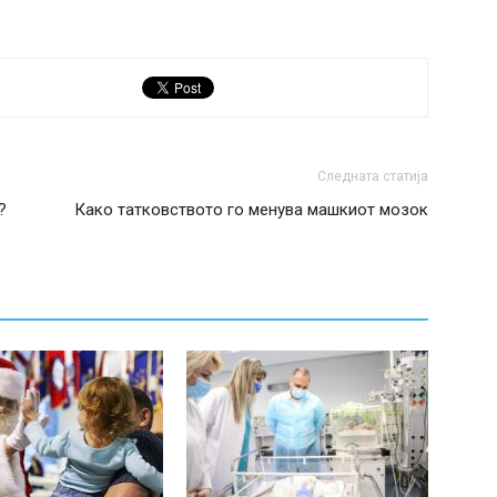
Следната статија
?
Како татковството го менува машкиот мозок