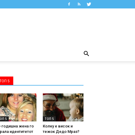
ТОП 5
ОП 5
ТОП 5
-годишна жена го
Колку е висок и
рала идентитетот
тежок Дедо Мраз?