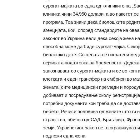
сурогат-мајката во една од клиниките на „Su
клиника чини 34.950 долари, а во пакетот с
програма. Тоа значи дека биолошките родите
агенцијата, кои, според стандардите на оваа 
законот во Украина вели дека секоја жена на
способна може да биде сурогат-мајка. Секој
биолошко дете. Со цената се опфатени медиц
нејзината подготовка за бременоста. Додека
запознаваат со сурогат-мајката и се во конта
клетката и еден трансфер на ембрион во мат
жената, сите медицински прегледи и породу
добиваат и посредување околу регистрацијат
потребни документи кои треба да се достав
бебето. Речиси половина од жените што ги н
странство, обично од САД, Британија, Франци
земји. Украинскиот закон не го ограничува н
подложи една жена.