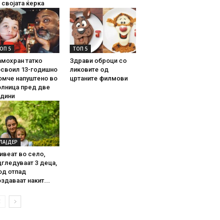
 својата ќерка
ОП 5
ТОП 5
амохран татко
Здрави оброци со
освоил 13-годишно
ликовите од
омче напуштено во
цртаните филмови
олница пред две
одини
ЛАЈДЕР
ивеат во село,
гледуваат 3 деца,
од отпад
здаваат накит...