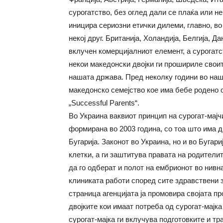
сурогатство, без оглед дали се плаќа или н
иницира сериозни етички дилеми, главно, во
некој друг. Британија, Холандија, Белгија, Д
вклучен комерцијалниот елемент, а сурогатс
некои македонски двојки ги прошириле своит
нашата држава. Пред неколку години во наш
македонско семејство кое има бебе родено о
„Successful Parents“.
Во Украина ваквиот принцип на сурогат-мајчи
формирана во 2003 година, со тоа што има д
Бугарија. Законот во Украина, но и во Бугари
клетки, а ги заштитува правата на родители
да го одберат и полот на ембрионот во нивн
клиниката работи според сите здравствени з
страница агенцијата ја промовира својата пр
двојките кои имаат потреба од сурогат-мајка
сурогат-мајка ги вклучува подготовките и 