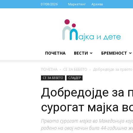
07/08/2026
Маркетинг
Архива
МАЈКА
И
ДЕТЕ
ПОЧЕТНА
ВЕСТИ
БРЕМЕНОСТ
ПОЧЕТНА
СЕ ЗА БЕБЕТО
Добредојде за првото 
СЕ ЗА БЕБЕТО
СЛАЈДЕР
Добредојде за 
сурогат мајка 
Првата сурогат мајка во Македонија кој
родено на овој начин била 44-годишна ж