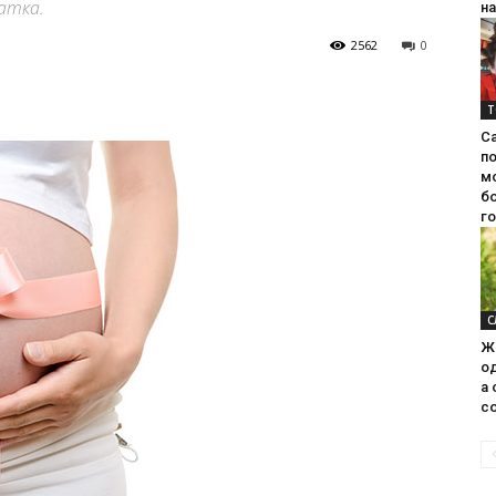
атка.
на
2562
0
Т
С
п
м
б
г
С
Ж
од
а 
со