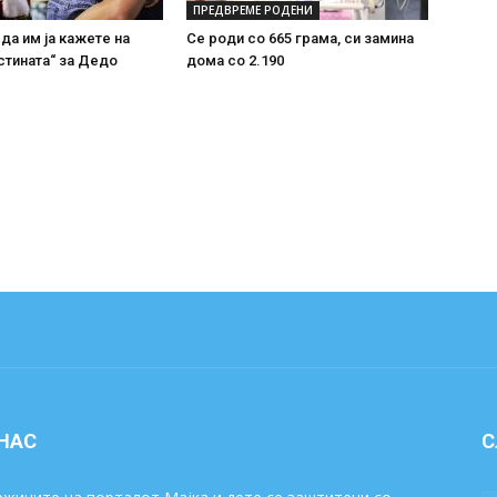
ПРЕДВРЕМЕ РОДЕНИ
 да им ја кажете на
Се роди со 665 грама, си замина
стината“ за Дедо
дома со 2.190
 НАС
С