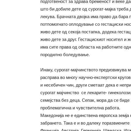
подготвеност за здрава бременост и веќе да 
што би добиле дете од сурогат-мајка треба 
лекува. Брачната двојка има право да бара
потпомогнато оплодување со гестациски нос
живо дете од секоја постапка, додека геста
живо дете за друг. Гестацискиот носител и ж
има сите права од областа на работните од
породилно боледување.
Инаку, сурогат-мајчинството предизвикува м
расправа во многу научно-експертски кругов
и несебичен чин, други сметаат дека е непр
сурогат мајчинство се лекарите- гинеколози,
семејства без деца. Сепак, мора да се биде 
проблематична и чувствителна работа.
Македонија не е единствена европска земја
забрането. Така е и во далеку поразвиените 
Франција, Австрија, Германија, Шведска, Ит