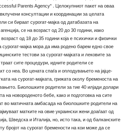
ccessful Parents Agency“ . Целокупниот пакет на оваа
е вклучени консултации и координации за целата
ли си бираат сурогат-мајка од датабазата на
агенција, се на возраст од 20 до 30 години, иако
 возраст од 18 до 35 години која е психички и физички
а сурогат-мајка мора да има родено барем едно свое
инските тестови за сурогат-мајката и лековите за
 траат сите процедури, идните родители се
кт со неа. Во цената спаѓа и оплодувањето на јајце-
ката на сурогат-мајката, грижата околу бременоста на
вањето. Биолошките родители за тие 40 илјади долари
а на новороденото бебе, како и подготовка на сите
ат во матичната амбасада на биолошките родители на
ајмуваат матките на овие украински жени доаѓаат од
ја, Шведска и Италија, но, исто така, и од балканските
иту бројот на сурогат бремености на кои може да се