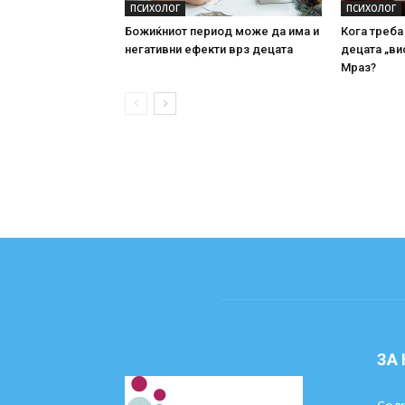
ПСИХОЛОГ
ПСИХОЛОГ
Божиќниот период може да има и
Кога треба
негативни ефекти врз децата
децата „ви
Мраз?
ЗА