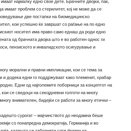
имаат најмалку едно свое дете. Брачните двојки, пак,
да имаат проблем со стерилитет, кој не може да се
 поведување две постапки на биомедицинско
ител, кои успешно ќе завршат со раѓање на по едно
цискиот носител има право само еднаш да роди едно
ената од брачната двојка што е во работен однос ги
носи, пензиското и инвалидското осигурување и
ногу морални и правни импликации, кои се тема за
и и додека едни го поддржуваат како племенит, храбар
иродно. Едни од најголемите поборници за концептот на
 кои се сведоци на секојдневни голготи на многу
многу внимателен, бидејќи се работи за многу етички –
 кадешто сурогат – мајчинството до неодамна беше
земји со понапредна демократија, Германија и во
алија, кадешто се забранети сите форми на