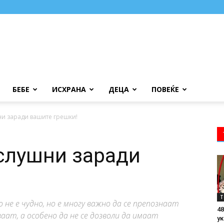
БЕБЕ
ИСХРАНА
ДЕЦА
ПОВЕЌЕ
ни заради вашите грешки!
слушни заради
!
Т
не е чудно, но е многу важно да се препознаат
48
аат, а особено да не се дозволи да имаат
ук