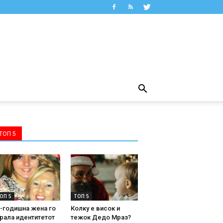
ТОП 5
ОП 5
ТОП 5
-годишна жена го
Колку е висок и
рала идентитетот
тежок Дедо Мраз?