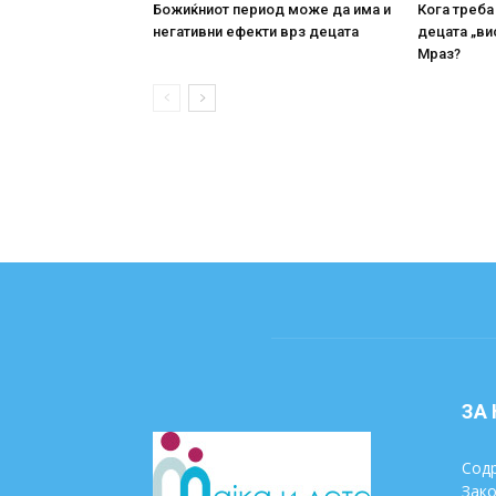
Божиќниот период може да има и
Кога треба
негативни ефекти врз децата
децата „ви
Мраз?
ЗА
Содр
Зако