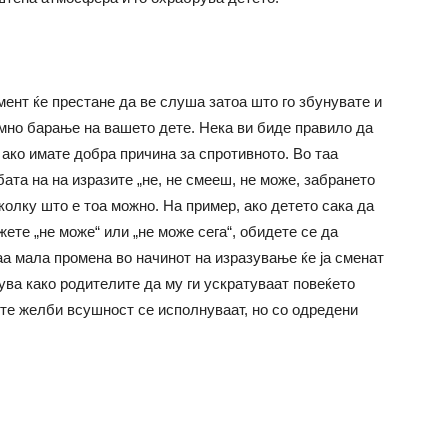
мент ќе престане да ве слуша затоа што го збунувате и
умно барање на вашето дете. Нека ви биде правило да
 ако имате добра причина за спротивното. Во таа
бата на на изразите „не, не смееш, не може, забрането
колку што е тоа можно. На пример, ако детето сака да
ете „не може“ или „не може сега“, обидете се да
ваа мала промена во начинот на изразување ќе ја сменат
ува како родителите да му ги ускратуваат повеќето
ите желби всушност се исполнуваат, но со одредени