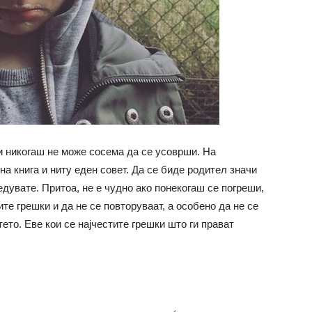
и никогаш не може сосема да се усоврши. На
на книга и ниту еден совет. Да се биде родител значи
едувате. Притоа, не е чудно ако понекогаш се погреши,
те грешки и да не се повторуваат, а особено да не се
ето. Еве кои се најчестите грешки што ги прават