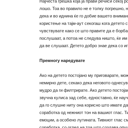
Најчеста грешка која ја прави речиси секој 
лошо. Тоа во правило не е толку погрешно, н
дека и во иднина ќе го добие вашето вниман
користење на тајм-аут секогаш кога детето с
чувствувате како се што правите да е борба
послушаат, а потоа не следува ништо, ќе им
да ве слушаат. Детето добро знае дека со 
Премногу наредувате
Ако на детето постојано му приговарате, мо
немирно дете, секако дека неговото однесу
мудро да ги филтрирате. Ако детето постоја
звучна кулиса зад себе, едноставно, ќе науч
да го слушне ниту она корисно што имате да
соработка од нежниот тон на вашиот глас. Т
емоции, а особено лутината. Тивкиот глас см
соработка, со оглед на тоа што создава опу