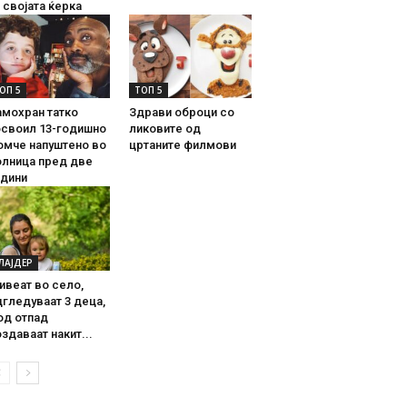
 својата ќерка
ОП 5
ТОП 5
амохран татко
Здрави оброци со
освоил 13-годишно
ликовите од
омче напуштено во
цртаните филмови
олница пред две
одини
ЛАЈДЕР
ивеат во село,
гледуваат 3 деца,
од отпад
здаваат накит...