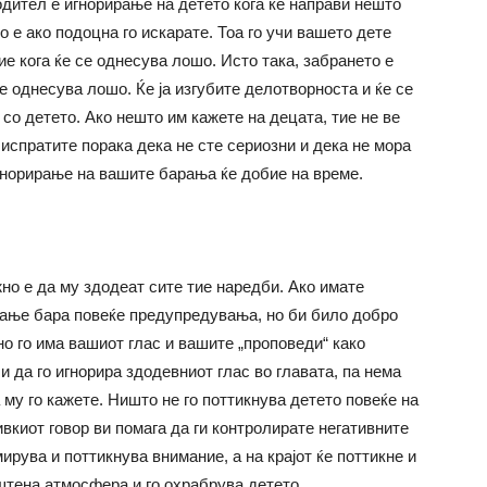
родител е игнорирање на детето кога ќе направи нешто
о е ако подоцна го искарате. Тоа го учи вашето дете
ие кога ќе се однесува лошо. Исто така, забрането е
е однесува лошо. Ќе ја изгубите делотворноста и ќе се
 со детето. Ако нешто им кажете на децата, тие не ве
 испратите порака дека не сте сериозни и дека не мора
игнорирање на вашите барања ќе добие на време.
жно е да му здодеат сите тие наредби. Ако имате
вање бара повеќе предупредувања, но би било добро
но го има вашиот глас и вашите „проповеди“ како
и да го игнорира здодевниот глас во главата, па нема
 му го кажете. Ништо не го поттикнува детето повеќе на
ивкиот говор ви помага да ги контролирате негативните
ирува и поттикнува внимание, а на крајот ќе поттикне и
штена атмосфера и го охрабрува детето.