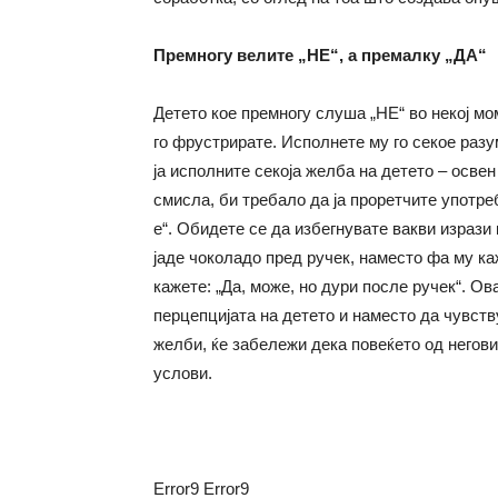
Премногу велите
„НЕ“, a
премалку
„
ДА
“
Детето кое премногу слуша „НЕ“ во некој мо
го фрустрирате. Исполнете му го секое раз
ја исполните секоја желба на детето – освен
смисла, би требало да ја проретчите употре
е“. Обидете се да избегнувате вакви изрази 
јаде чоколадо пред ручек, наместо фа му каж
кажете: „Да, може, но дури после ручек“. О
перцепцијата на детето и наместо да чувств
желби, ќе забележи дека повеќето од негов
услови.
Error9
Error9