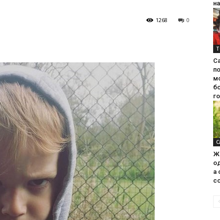
на
1268
0
Т
С
п
м
б
г
С
Ж
од
а 
со