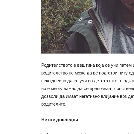
Родителството е вештина која се учи патем 
родителство не може да ве подготви ниту ед
секојдневно да се учи со детето што го одгл
но е многу важно да се препознаат сопствени
дозволи да имаат негативно влијание врз дет
родителите.
Не сте доследни