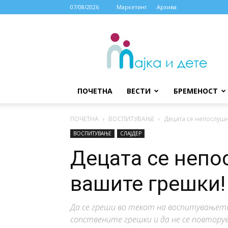
07/08/2026
Маркетинг
Архива
МАЈКА
И
ДЕТЕ
ПОЧЕТНА
ВЕСТИ
БРЕМЕНОСТ
ПОЧЕТНА
ВОСПИТУВАЊЕ
Децата се непослуш
ВОСПИТУВАЊЕ
СЛАЈДЕР
Децата се непо
вашите грешки
Да се греши во текот на воспитувањето 
сопствените грешки и да не се повторув