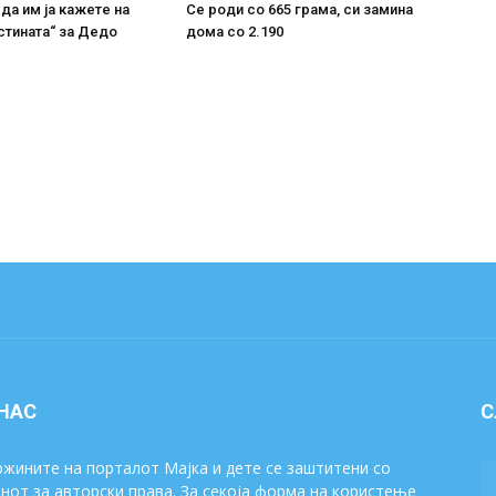
 да им ја кажете на
Се роди со 665 грама, си замина
стината“ за Дедо
дома со 2.190
 НАС
С
жините на порталот Мајка и дете се заштитени со
нот за авторски права. За секоја форма на користење