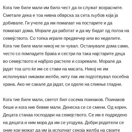
Кога тие биле мали им било чест да ги служат возрасните.
Сметале дека е тоа нивна обврска за сета љубов која ја
добивале. Ги учеле да им помагаат на постарите и да
помагаат дома. Морале да работат и да му бидат од полза на
семејството. Со топка играле предвечер или во неделите.
Кога тие биле мали никој не ги чувал. Останувале дома сами,
често со помладите браќа и сестри па така најстарите деца
во семејството и најбрзо растеле и созревале. Морале да
јадат тоа што ќе им се стави на масата. Никој не им
исполнувал никакви желби, ниту пак им подготвувал посебна
храна. Ако не сакале да јадат, си оделе на спиење гладни.
Кога тие биле мали, светот бил сосема поинаков. Поинаков
беше и кога ние бевме мали. Денеска се се смени. Од корен.
Децата станаа господари на семејството. Се им е подредено
на децата и ним мора да им се угодува. Добри родители се
оние кои можат да им ја исполнат секоја желба на своите