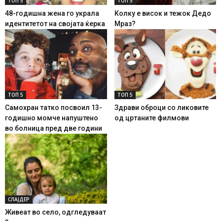
ТОП 5
ТОП 5
48-годишна жена го украла
Колку е висок и тежок Дедо
идентитетот на својата ќерка
Мраз?
ТОП 5
ТОП 5
Самохран татко посвоил 13-
Здрави оброци со ликовите
годишно момче напуштено
од цртаните филмови
во болница пред две години
СЛАЈДЕР
Живеат во село, одгледуваат