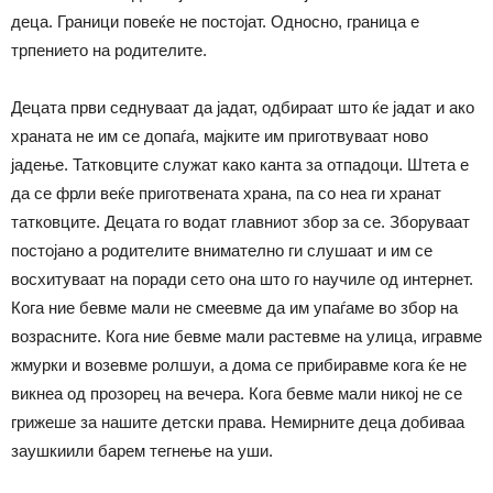
деца. Граници повеќе не постојат. Односно, граница е
трпението на родителите.
Децата први седнуваат да јадат, одбираат што ќе јадат и ако
храната не им се допаѓа, мајките им приготвуваат ново
јадење. Татковците служат како канта за отпадоци. Штета е
да се фрли веќе приготвената храна, па со неа ги хранат
татковците. Децата го водат главниот збор за се. Зборуваат
постојано а родителите внимателно ги слушаат и им се
восхитуваат на поради сето она што го научиле од интернет.
Кога ние бевме мали не смеевме да им упаѓаме во збор на
возрасните. Кога ние бевме мали растевме на улица, игравме
жмурки и возевме ролшуи, а дома се прибиравме кога ќе не
викнеа од прозорец на вечера. Кога бевме мали никој не се
грижеше за нашите детски права. Немирните деца добиваа
заушкиили барем тегнење на уши.