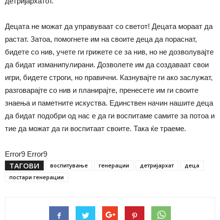
детријархатот.
Децата не можат да управуваат со светот! Децата мораат да
растат. Затоа, помогнете им на своите деца да пораснат,
бидете со нив, учете ги грижете се за нив, но не дозволувајте
да бидат изманипулирани. Дозволете им да создаваат свои
игри, бидете строги, но правични. Казнувајте ги ако заслужат,
разговарајте со нив и планирајте, пренесете им ги своите
знаења и паметните искуства. Единствен начин нашите деца
да бидат подобри од нас е да ги воспитаме самите за потоа и
тие да можат да ги воспитаат своите. Така ќе траеме.
Error9
Error9
ТАГОВИ
воспитување
генерации
детријархат
деца
постари генерации