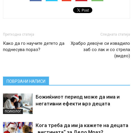
Претходна статија
Следната статија
Како да го научите детето да
Храбро девојче си извадило
поднесува пораз?
заб со лак и со стрела
(видео)
ПОВРЗАНИ НАПИСИ
Божиќниот период може да има и
негативни ефекти врз децата
ПСИХОЛОГ
Кога треба да им ја кажете на децата
„вистината“ за Дедо Мраз?