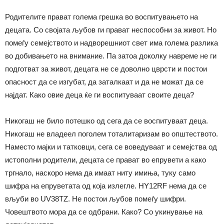
Родителите прават голема грешка во воспитувањето на
децата. Со својата љубов ги прават неспособни за живот. Но
помеѓу семејството и надворешниот свет има голема разлика
во добивањето на внимание. Па затоа доколку навреме не ги
подготват за живот, децата не се доволно цврсти и постои
опасност да се изгубат, да заталкаат и да не можат да се
најдат. Како овие деца ќе ги воспитуваат своите деца?
Никогаш не било потешко од сега да се воспитуваат деца.
Никогаш не владеел поголем тоталитаризам во општеството.
Наместо мајки и татковци, сега се воведуваат и семејства од
истополни родители, децата се прават во епрувети а како
тргнало, наскоро нема да имаат ниту имиња, туку само
шифра на епруветата од која излегле. HY12RF нема да се
вљуби во UV38TZ. Не постои љубов помеѓу шифри.
Човештвото мора да се одбрани. Како? Со укинување на