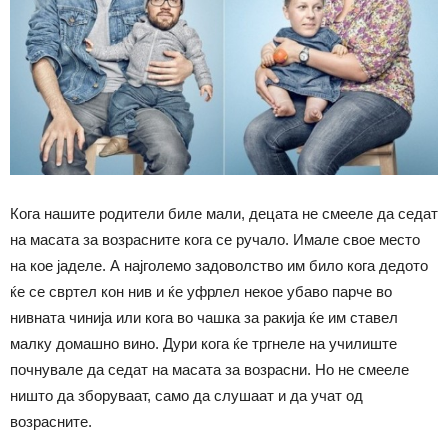
Кога нашите родители биле мали, децата не смееле да седат
на масата за возрасните кога се ручало. Имале свое место
на кое јаделе. А најголемо задоволство им било кога дедото
ќе се свртел кон нив и ќе уфрлел некое убаво парче во
нивната чинија или кога во чашка за ракија ќе им ставел
малку домашно вино. Дури кога ќе тргнеле на училиште
почнувале да седат на масата за возрасни. Но не смееле
ништо да зборуваат, само да слушаат и да учат од
возрасните.