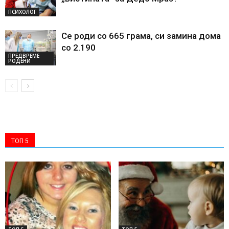
ПСИХОЛОГ
Се роди со 665 грама, си замина дома
со 2.190
ПРЕДВРЕМЕ
РОДЕНИ
ТОП 5