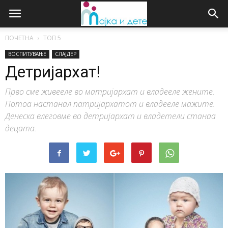
ПОЧЕТНА
ТОП 5
ВОСПИТУВАЊЕ
СЛАЈДЕР
Детријархат!
Прво сме живееле во матријархат и владееле жените.
Потоа настанал патријархатот и владееле мажите.
Денеска влеговме во детријархат и владетели станаа
децата.