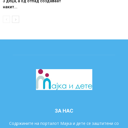
3 деца, а од отпад создаваат
накит...
ЗА НАС
Содржините на порталот Мајка и дете се заштитени со