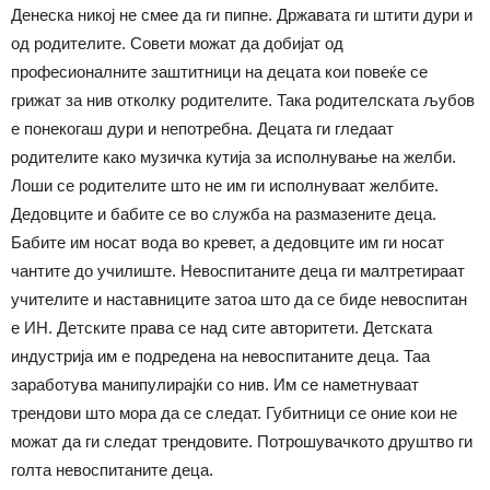
Денеска никој не смее да ги пипне. Државата ги штити дури и
од родителите. Совети можат да добијат од
професионалните заштитници на децата кои повеќе се
грижат за нив отколку родителите. Така родителската љубов
е понекогаш дури и непотребна. Децата ги гледаат
родителите како музичка кутија за исполнување на желби.
Лоши се родителите што не им ги исполнуваат желбите.
Дедовците и бабите се во служба на размазените деца.
Бабите им носат вода во кревет, а дедовците им ги носат
чантите до училиште. Невоспитаните деца ги малтретираат
учителите и наставниците затоа што да се биде невоспитан
е ИН. Детските права се над сите авторитети. Детската
индустрија им е подредена на невоспитаните деца. Таа
заработува манипулирајќи со нив. Им се наметнуваат
трендови што мора да се следат. Губитници се оние кои не
можат да ги следат трендовите. Потрошувачкото друштво ги
голта невоспитаните деца.