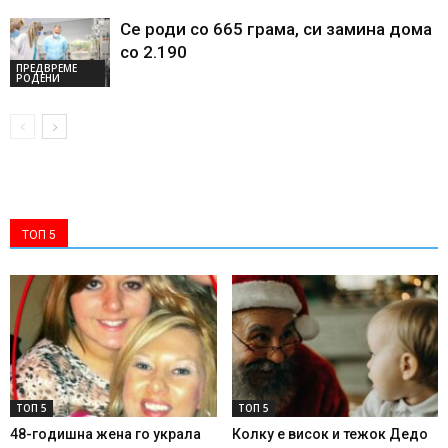
Се роди со 665 грама, си замина дома
со 2.190
ПРЕДВРЕМЕ
РОДЕНИ
ТОП 5
ТОП 5
ТОП 5
48-годишна жена го украла
Колку е висок и тежок Дедо