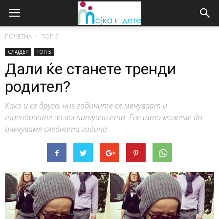
ПОЧЕТНА
ТОП 5
СЛАЈДЕР
ТОП 5
Дали ќе станете тренди
родител?
Како и се друго, низ годините се менуваат и
трендовите во воспитувањето. Еве што можеме да
очекуваме следната година