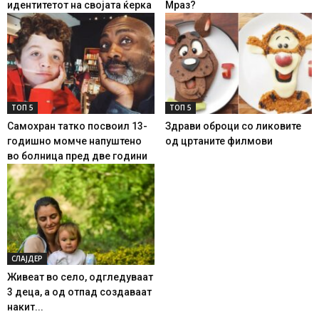
идентитетот на својата ќерка
Мраз?
ТОП 5
ТОП 5
Самохран татко посвоил 13-
Здрави оброци со ликовите
годишно момче напуштено
од цртаните филмови
во болница пред две години
СЛАЈДЕР
Живеат во село, одгледуваат
3 деца, а од отпад создаваат
накит...