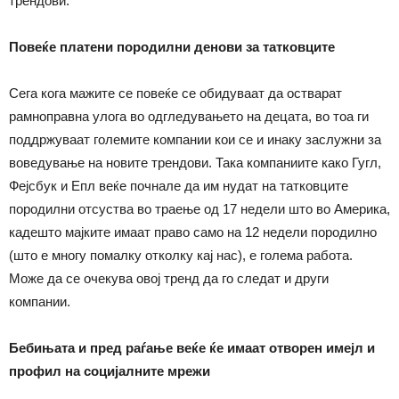
трендови.
Повеќе платени породилни денови за татковците
Сега кога мажите се повеќе се обидуваат да остварат
рамноправна улога во одгледувањето на децата, во тоа ги
поддржуваат големите компании кои се и инаку заслужни за
воведување на новите трендови. Така компаниите како Гугл,
Фејсбук и Епл веќе почнале да им нудат на татковците
породилни отсуства во траење од 17 недели што во Америка,
кадешто мајките имаат право само на 12 недели породилно
(што е многу помалку отколку кај нас), e голема работа.
Може да се очекува овој тренд да го следат и други
компании.
Бебињата и пред раѓање веќе ќе имаат отворен имејл и
профил на социјалните мрежи