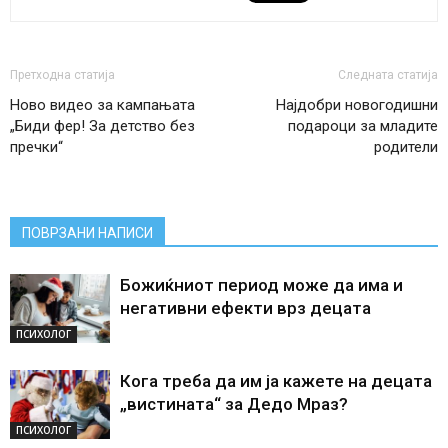
Претходна статија
Следната статија
Ново видео за кампањата
Најдобри новогодишни
„Биди фер! За детство без
подароци за младите
пречки“
родители
ПОВРЗАНИ НАПИСИ
Божиќниот период може да има и
негативни ефекти врз децата
ПСИХОЛОГ
Кога треба да им ја кажете на децата
„вистината“ за Дедо Мраз?
ПСИХОЛОГ