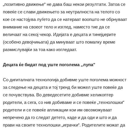
„позитивно движење“ не дава баш некои резултати. Затоа се
повеќе се слави движењето за неутралноста на телото со
кое се настојува луѓето да се натераат воопшто не обрнуваат
внимание на своеот тело и изглед, наместо тие да се
величаат на секој чекор. Идејата е децата и тинејџерите
(особено девојчињата) да минуваат што помалку време
размислувајќи за тоа како изгледаат.
Децата ќе бидат под уште поголема „лупа“
Со дигиталната технологија добивме уште поголема можност
за следење на децата и тој тренд би можел уште повеќе да
се почувствува. Во деведесетите добивме хеликоптер
родители, а сега, со нив добиваме и се повеќе „технолошки“
родители и се повеќе апликации кои им овозможуваат
непречено да го следат детето, каде и да оди и што и да
прави на своите технолошки „играчки“. Родителите можат да