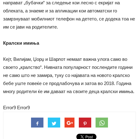
направат „бубачки“ за следење кои лесно с екријат на
облеката, а знаеме и за апликации кои автоматски го
замрзнуваат мобилниот телефон на детето, се додека тоа не
им се јави на родителите.
Кралски имиња
Кејт, Вилијам, Џорџ и Шарлот немаат важна улога само во
своето „кралство“. Нивната популарност послендите години
не само што не замира, туку со најавата на новото кралско
бебе уште повеќе се продлабочува и затоа во 2018. Година
многу родители ќе им даваат на своите деца кралски имиња.
Error9
Error9