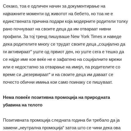
Секако, тоа е одличен начин за документирање на
најважните моменти од животот на бебето, но тоа не е
единствената причина подари која модерните родители толку
рано почнуваат на своите деца да им отвараат нивни
профили. За тој тренд пишуваше New York Times и наведе
дека родителите многу се трудат своите деца „социјално да
ги активираат“ уште од првиот ден, но уште сега е тешко да
се најде име кое веќе не е зафатено на социјалните мрежи
или е недостапно за отварање на имејл, па родителите со
време си „резервираат“ и на своите деца им даваат се
почесто обични имиња кои само поинаку се пишуваат.
Нема повеќе позитивна промоција на природната
убавина на телото
Позитивната промоција следната година би требало да ја
замени „неутрална промоција“ затоа што се чини дека ова