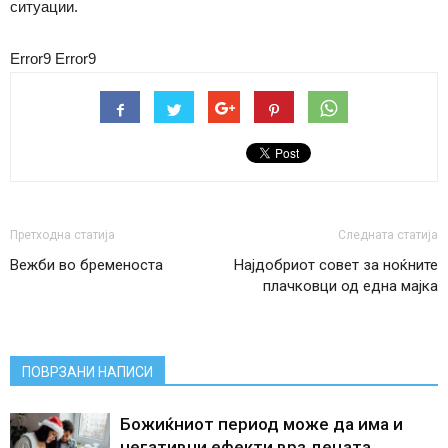
ситуации.
Error9
Error9
Претходна статија
Следната статија
Вежби во бременоста
Најдобриот совет за ноќните
плачковци од една мајка
ПОВРЗАНИ НАПИСИ
Божиќниот период може да има и
негативни ефекти врз децата