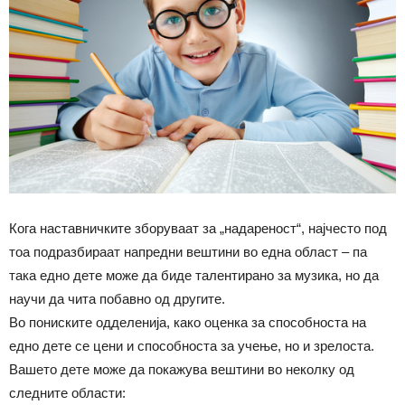
Кога наставничките зборуваат за „надареност“, најчесто под
тоа подразбираат напредни вештини во една област – па
така едно дете може да биде талентирано за музика, но да
научи да чита побавно од другите.
Во пониските одделенија, како оценка за способноста на
едно дете се цени и способноста за учење, но и зрелоста.
Вашето дете може да покажува вештини во неколку од
следните области: