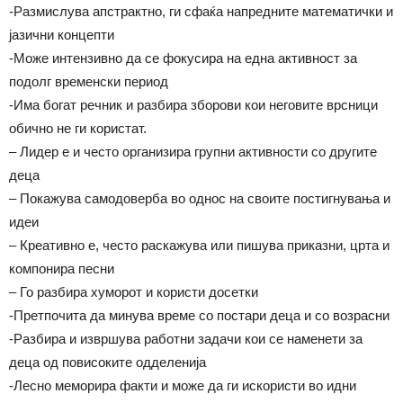
-Размислува апстрактно, ги сфаќа напредните математички и
јазични концепти
-Може интензивно да се фокусира на една активност за
подолг временски период
-Има богат речник и разбира зборови кои неговите врсници
обично не ги користат.
– Лидер е и често организира групни активности со другите
деца
– Покажува самодоверба во однос на своите постигнувања и
идеи
– Креативно е, често раскажува или пишува приказни, црта и
компонира песни
– Го разбира хуморот и користи досетки
-Претпочита да минува време со постари деца и со возрасни
-Разбира и извршува работни задачи кои се наменети за
деца од повисоките одделенија
-Лесно меморира факти и може да ги искористи во идни