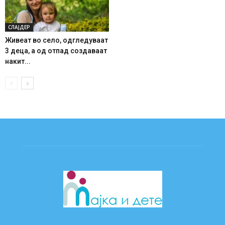
СЛАЈДЕР
Живеат во село, одгледуваат
3 деца, а од отпад создаваат
накит...