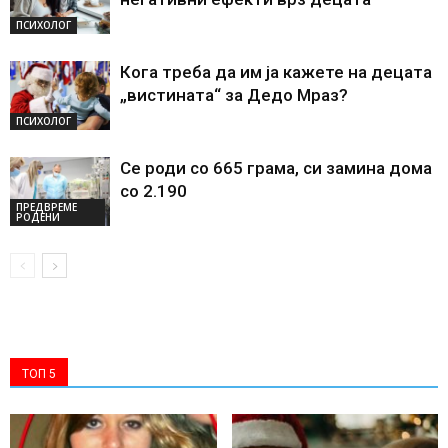
ПСИХОЛОГ
Кога треба да им ја кажете на децата
„вистината“ за Дедо Мраз?
ПСИХОЛОГ
Се роди со 665 грама, си замина дома
со 2.190
ПРЕДВРЕМЕ
РОДЕНИ
ТОП 5