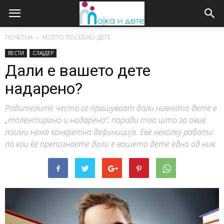
ПОЧЕТНА
МОЕТО ПОСЕБНО ДЕТЕ
ВЕСТИ
СЛАЈДЕР
Дали е вашето дете
надарено?
Родителите често се прашуваат дали нивното дете е
„талентирано и надарено“, поради тоа што за овие
поими нема конкретна дефиниција. Еве неколку работи
по кои ќе препознаете дали е вашето дете едно од нив