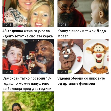
ТОП 5
ТОП 5
48-годишна жена го украла
Колку е висок и тежок Дедо
идентитетот на својата ќерка
Мраз?
ТОП 5
ТОП 5
Самохран татко посвоил 13-
Здрави оброци со ликовите
годишно момче напуштено
од цртаните филмови
во болница пред две години