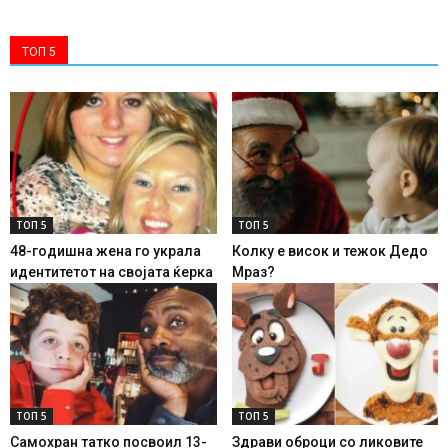
ТОП 5
ТОП 5
ТОП 5
48-годишна жена го украла
Колку е висок и тежок Дедо
идентитетот на својата ќерка
Мраз?
ТОП 5
ТОП 5
Самохран татко посвоил 13-
Здрави оброци со ликовите