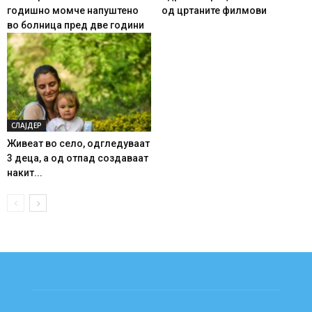
годишно момче напуштено
од цртаните филмови
во болница пред две години
СЛАЈДЕР
Живеат во село, одгледуваат
3 деца, а од отпад создаваат
накит...