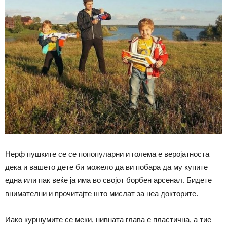
Нерф пушките се се попопуларни и голема е веројатноста
дека и вашето дете би можело да ви побара да му купите
една или пак веќе ја има во својот борбен арсенал. Бидете
внимателни и прочитајте што мислат за неа докторите.
Иако куршумите се меки, нивната глава е пластична, а тие