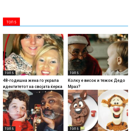
ТОП 5
ТОП 5
ТОП 5
48-годишна жена го украла
Колку е висок и тежок Дедо
идентитетот на својата ќерка
Мраз?
ТОП 5
ТОП 5