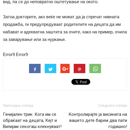
вид, па се до неповратно оштетување на окото.
Затоа докторите, ако веќе не можат да ја спречат нивната
продажба, ги предупредуваат родителите на децата да им
набават и адекватна заштита за очите, како на пример, очила
за заварување или за нуркање.
Error9
Error9
Претходна статија
Следната статија
Генијален трик: Кога им се
Контролирајте ја висината на
обраќаат на децата, Кејт и
вашето дете барем два пати
Вилијам секогаш клекнуваат!
годишно!