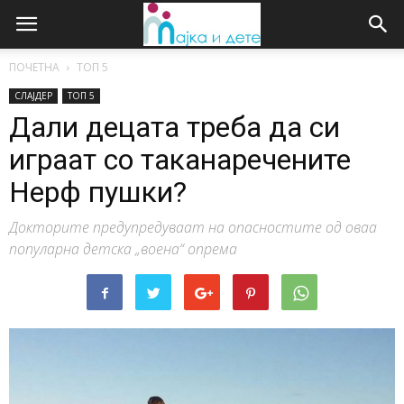
ПОЧЕТНА
ТОП 5
СЛАЈДЕР
ТОП 5
Дали децата треба да си
играат со таканаречените
Нерф пушки?
Докторите предупредуваат на опасностите од оваа
популарна детска „воена“ опрема