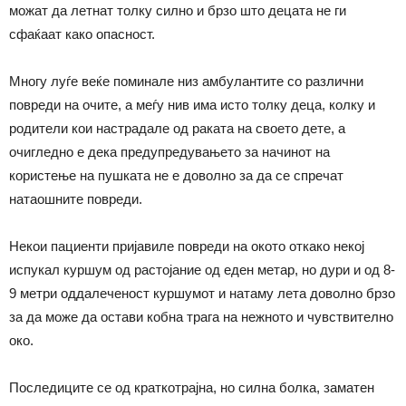
можат да летнат толку силно и брзо што децата не ги
сфаќаат како опасност.
Многу луѓе веќе поминале низ амбулантите со различни
повреди на очите, а меѓу нив има исто толку деца, колку и
родители кои настрадале од раката на своето дете, а
очигледно е дека предупредувањето за начинот на
користење на пушката не е доволно за да се спречат
натаошните повреди.
Некои пациенти пријавиле повреди на окото откако некој
испукал куршум од растојание од еден метар, но дури и од 8-
9 метри оддалеченост куршумот и натаму лета доволно брзо
за да може да остави кобна трага на нежното и чувствително
око.
Последиците се од краткотрајна, но силна болка, заматен