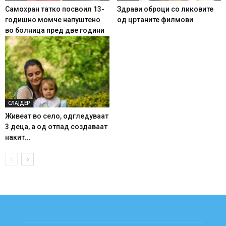
Самохран татко посвоил 13-
Здрави оброци со ликовите
годишно момче напуштено
од цртаните филмови
во болница пред две години
СЛАЈДЕР
Живеат во село, одгледуваат
3 деца, а од отпад создаваат
накит...