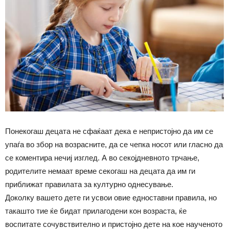
Понекогаш децата не сфаќаат дека е непристојно да им се
упаѓа во збор на возрасните, да се чепка носот или гласно да
се коментира нечиј изглед. А во секојдневното трчање,
родителите немаат време секогаш на децата да им ги
приближат правилата за културно однесување.
Доколку вашето дете ги усвои овие едноставни правила, но
такашто тие ќе бидат прилагодени кон возраста, ќе
воспитате сочувствително и пристојно дете на кое наученото