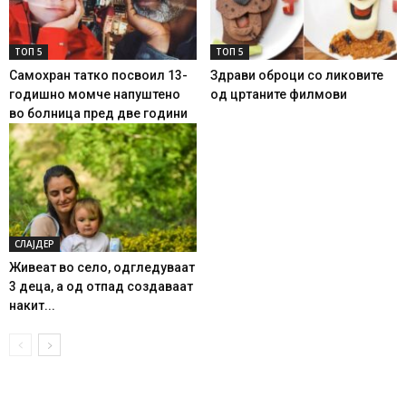
ТОП 5
ТОП 5
Самохран татко посвоил 13-
Здрави оброци со ликовите
годишно момче напуштено
од цртаните филмови
во болница пред две години
СЛАЈДЕР
Живеат во село, одгледуваат
3 деца, а од отпад создаваат
накит...