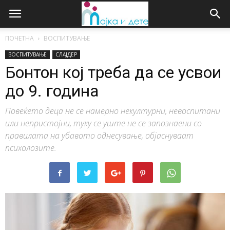
ПОЧЕТНА
ВОСПИТУВАЊЕ
ВОСПИТУВАЊЕ
СЛАЈДЕР
Бонтон кој треба да се усвои
до 9. година
Повеќето деца не се намерно некултурни, невоспитани
или непристојни, туку се уште не се запознаени со
правилата на убавото однесување, објаснуваат
психолозите.