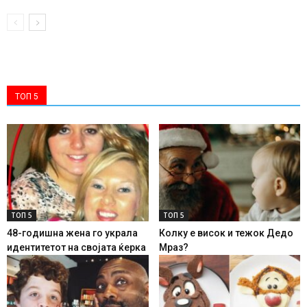
ТОП 5
ТОП 5
ТОП 5
48-годишна жена го украла
Колку е висок и тежок Дедо
идентитетот на својата ќерка
Мраз?