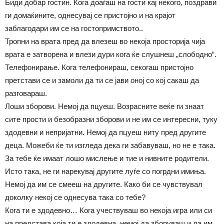
Биди добар гостин. Кога доаѓаш на гости кај некого, поздрави
ги домаќините, однесувај се пристојно и на крајот
заблагодари им се на гостопримството..
Тропни на врата пред да влезеш во некоја просторија чија
врата е затворена и влези дури кога ќе слушнеш „слободно“.
Телефонирање. Кога телефонираш, секогаш пристојно
претстави се и замоли да ти се јави оној со кој сакаш да
разговараш.
Лоши зборови. Немој да пцуеш. Возрасните веќе ги знаат
сите прости и безобразни зборови и не им се интересни, туку
здодевни и непријатни. Немој да пцуеш ниту пред другите
деца. Можеби ќе ти изгледа дека ги забавуваш, но не е така.
За тебе ќе имаат лошо мислење и тие и нивните родители.
Исто така, не ги нарекувај другите луѓе со погрдни имиња.
Немој да им се смееш на другите. Како би се чувствувал
доколку некој се однесува така со тебе?
Кога ти е здодевно… Кога учествуваш во некоја игра или си
на представа која ти е здодевна, немој да зборуваш и да им