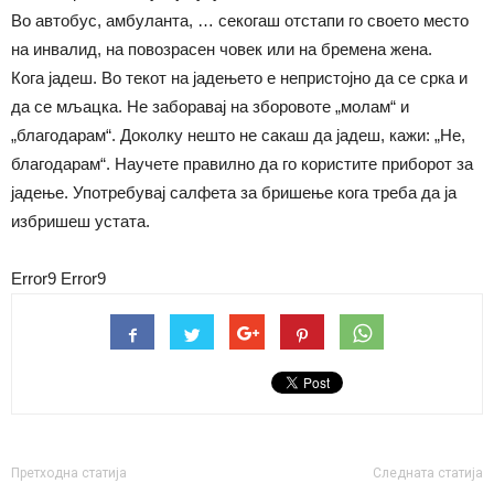
Во автобус, амбуланта, … секогаш отстапи го своето место
на инвалид, на повозрасен човек или на бремена жена.
Кога јадеш. Во текот на јадењето е непристојно да се срка и
да се мљацка. Не заборавај на зборовоте „молам“ и
„благодарам“. Доколку нешто не сакаш да јадеш, кажи: „Не,
благодарам“. Научете правилно да го користите приборот за
јадење. Употребувај салфета за бришење кога треба да ја
избришеш устата.
Error9
Error9
Претходна статија
Следната статија