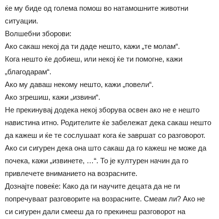
ќе му биде од голема помош во натамошните животни
ситуации.
Волшебни зборови:
Ако сакаш некој да ти даде нешто, кажи „те молам“.
Кога нешто ќе добиеш, или некој ќе ти помогне, кажи
„благодарам“.
Ако му даваш некому нешто, кажи „повели“.
Ако згрешиш, кажи „извини“.
Не прекинувај додека некој зборува освен ако не е нешто
навистина итно. Родителите ќе забележат дека сакаш нешто
да кажеш и ќе те сослушаат кога ќе завршат со разговорот.
Ако си сигурен дека она што сакаш да го кажеш не може да
почека, кажи „извинете, …“. То је културен начин да го
привлечете вниманието на возрасните.
Дознајте повеќе: Како да ги научите децата да не ги
попречуваат разговорите на возрасните. Смеам ли? Ако не
си сигурен дали смееш да го прекинеш разговорот на