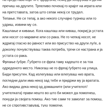
пречиш на другите. Трпеливо почекај го крајот на играта или
на претставата, затоа што сепак некој се трудел.
Тепање. Не се тепај, а ако некого случајно турнеш или го
удриш, извини му се.
Кашлање и кивање. Кога кашлаш или киваш, покриј ја устата
или носот со марамче или со рака. Не го чепкај носот, не
ждригај гласно во јавност или во присуство на други луѓе, а
доколку почувствуваш таква потреба, тргни се настрана и ја
устата со рака.
Фрлање ѓубре. Ѓубрето се фрла таму кадешто е за тоа
одреденото место. Никогаш не го фрлај ѓубрето на улица.
Биди присутен. Кад излегуваш или влегуваш низ врата,
погледни дали има некој зад тебе и придржи му ја вратата.
Ако видиш дека некој од домашните (или учителот/
учителката) прави нешто во што би можел да помогнеш,
понуди ја својата помош. Ако тие сами те замолат за помош,
не се спротивставувај, туку помогни.