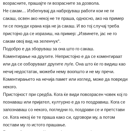
возрасните, прашајте ги возрасните за дозвола.
Не сакам… Избегнувај да набројуваш работи кои не ги
сакаш, освен ако некој не те праша, односно, ако на пример
ти се понуди храна која не ја сакаш. И во тој случај треба
пристојно да се изразиш, на пример: „Извинете, јас не го
сакам овој вид на зеленчук“.
Подобро е да зборуваш за она што го сакаш.
Коментирање на другите. Непристојно е да се коментираат
или да се озборуваат другите луѓе. Она што ќе го видиш као
нечиј недостатак, можеби нему воопшто и не му пречи.
Коментирањето на нечија памет или изглед, може да повреди
некого.
Пристојност при средба. Кога ќе види повозрасен човек кој го
познаваш или пријател, културно е да го поздравиш. Кога се
запознаваш со некого, погледни го, поздрави се и претстави
се. Кога некој ќе те праша како си, одговори му, а потом
постави му го истото прашање.