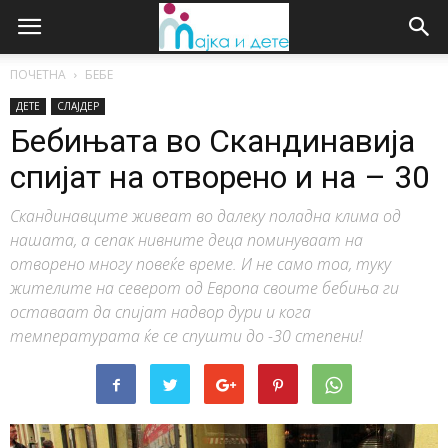
ПОЧЕТНА
БЕБЕ
ДЕТЕ
СЛАЈДЕР
Бебињата во Скандинавија
спијат на отворено и на – 30
Скандинавците живеат во далеку поладна клима од
нашата, а сепак нивните деца поминуваат на
отворено многу повеќе време. И не само тоа, туку
жителите на северот од Европа своите бебиња ги
оставаат да спијат надвор дури и кога
температурата ќе се спушти до -30 степени!