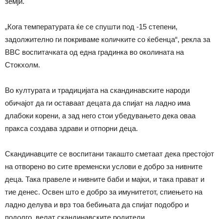
земји.
„Кога температурата ќе се спушти под -15 степени,
задолжително ги покриваме количките со ќебенца“, рекла за
BBC воспитачката од една градинка во околината на
Стокхолм.
Во културата и традицијата на скандинавските народи
обичајот да ги оставаат децата да спијат на ладно има
длабоки корени, а зад него стои убедувањето дека оваа
пракса создава здрави и отпорни деца.
Скандинавците се воспитани такашто сметаат дека престојот
на отворено во сите временски услови е добро за нивните
деца. Така правеле и нивните баби и мајки, и така прават и
тие денес. Освен што е добро за имунитетот, спиењето на
ладно делува и врз тоа бебињата да спијат подобро и
подолго, велат скандинавските родители.