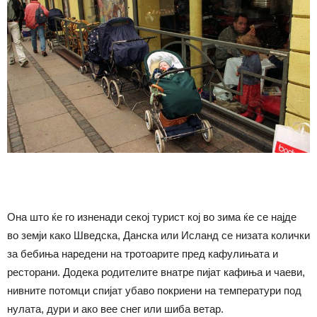
Она што ќе го изненади секој турист кој во зима ќе се најде
во земји како Шведска, Данска или Исланд се низата колички
за бебиња наредени на тротоарите пред кафулињата и
ресторани. Додека родителите внатре пијат кафиња и чаеви,
нивните потомци спијат убаво покриени на температури под
нулата, дури и ако вее снег или шиба ветар.