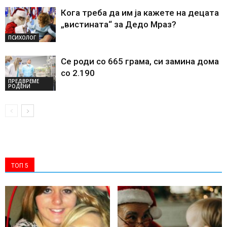
Кога треба да им ја кажете на децата
„вистината“ за Дедо Мраз?
ПСИХОЛОГ
Се роди со 665 грама, си замина дома
со 2.190
ПРЕДВРЕМЕ
РОДЕНИ
ТОП 5