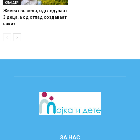
СЛАЈДЕР
Живеат во село, одгледуваат
3 деца, а од отпад создаваат
накит...
ЗА НАС