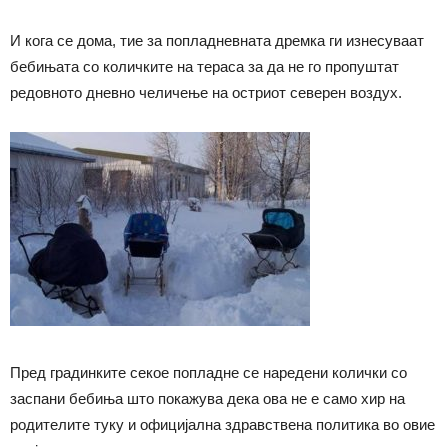
И кога се дома, тие за попладневната дремка ги изнесуваат
бебињата со количките на тераса за да не го пропуштат
редовното дневно челичење на остриот северен воздух.
Пред градинките секое попладне се наредени колички со
заспани бебиња што покажува дека ова не е само хир на
родителите туку и официјална здравствена политика во овие