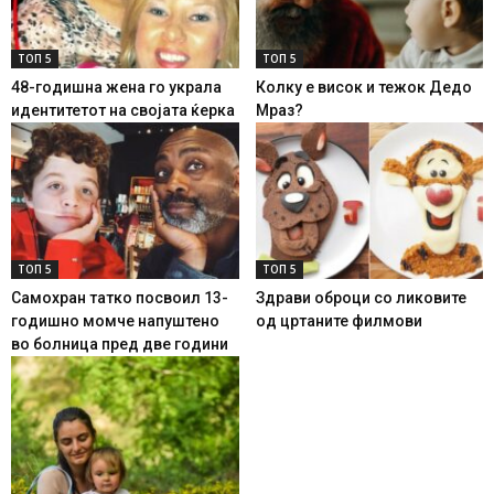
ТОП 5
ТОП 5
48-годишна жена го украла
Колку е висок и тежок Дедо
идентитетот на својата ќерка
Мраз?
ТОП 5
ТОП 5
Самохран татко посвоил 13-
Здрави оброци со ликовите
годишно момче напуштено
од цртаните филмови
во болница пред две години