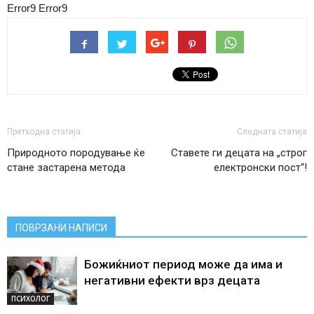
Error9
Error9
Претходна статија
Следната статија
Природното породување ќе
Ставете ги децата на „строг
стане застарена метода
електронски пост“!
ПОВРЗАНИ НАПИСИ
Божиќниот период може да има и
негативни ефекти врз децата
ПСИХОЛОГ