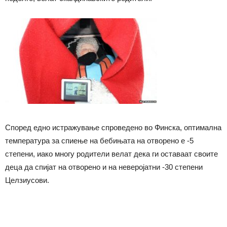
Според едно истражување спроведено во Финска, оптимална
температура за спиење на бебињата на отворено е -5
степени, иако многу родители велат дека ги оставаат своите
деца да спијат на отворено и на неверојатни -30 степени
Целзиусови.