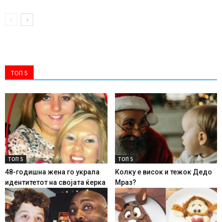
ТОП 5
ТОП 5
ТОП 5
48-годишна жена го украла
Колку е висок и тежок Дедо
идентитетот на својата ќерка
Мраз?