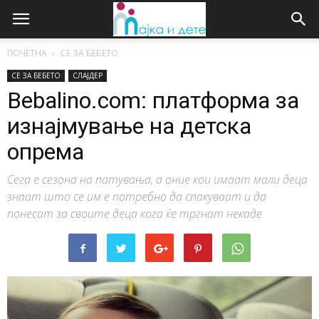
ПОЧЕТНА
СЕ ЗА БЕБЕТО
СЕ ЗА БЕБЕТО
СЛАЈДЕР
Bebalino.com: платформа за
изнајмување на детска
опрема
Сега е сезона на патувања, а оние кои имаат мали деца
знаат што се им е потребно да спакуваат и да
понесат за своите деца кога ќе тргнат некаде