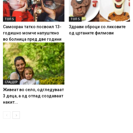
ТОП 5
ТОП 5
Самохран татко посвоил 13-
Здрави оброци со ликовите
годишно момче напуштено
од цртаните филмови
во болница пред две години
СЛАЈДЕР
Живеат во село, одгледуваат
3 деца, а од отпад создаваат
накит...