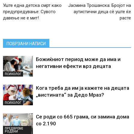
Уште една детска смрт како
Јасмина Трошанска: Бројот на
предупредување: Сувото
аутистични деца сѐ уште ќе
давење не е мит!
расте
ПОВРЗАНИ НАПИСИ
Божиќниот период може да има и
негативни ефекти врз децата
ПСИХОЛОГ
Кога треба да им ја кажете на децата
„вистината“ за Дедо Мраз?
ПСИХОЛОГ
Се роди со 665 грама, си замина дома
со 2.190
ПРЕДВРЕМЕ
РОДЕНИ