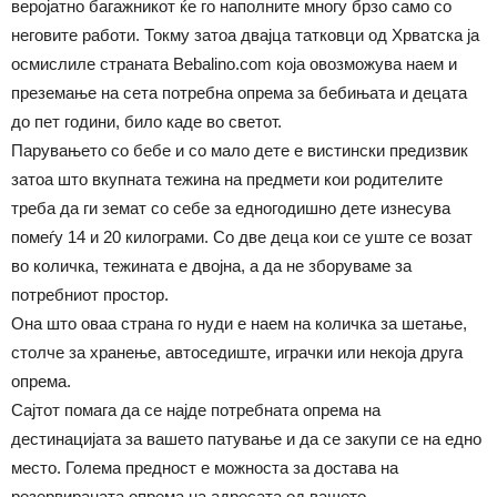
веројатно багажникот ќе го наполните многу брзо само со
неговите работи. Токму затоа двајца татковци од Хрватска ја
осмислиле страната Bebalino.com која овозможува наем и
преземање на сета потребна опрема за бебињата и децата
до пет години, било каде во светот.
Парувањето со бебе и со мало дете е вистински предизвик
затоа што вкупната тежина на предмети кои родителите
треба да ги земат со себе за едногодишно дете изнесува
помеѓу 14 и 20 килограми. Со две деца кои се уште се возат
во количка, тежината е двојна, а да не зборуваме за
потребниот простор.
Она што оваа страна го нуди е наем на количка за шетање,
столче за хранење, автоседиште, играчки или некоја друга
опрема.
Сајтот помага да се најде потребната опрема на
дестинацијата за вашето патување и да се закупи се на едно
место. Голема предност е можноста за достава на
резервираната опрема на адресата од вашето