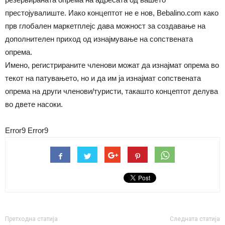
престојувалиште. Иако концептот не е нов, Bebalino.com како
прв глобален маркетплејс дава можност за создавање на
дополнителен приход од изнајмување на сопствената
опрема.
Имено, регистрираните членови можат да изнајмат опрема во
текот на патувањето, но и да им ја изнајмат сопствената
опрема на други членови/туристи, такашто концептот делува
во двете насоки.
Error9
Error9
Претходна статија
Следната статија