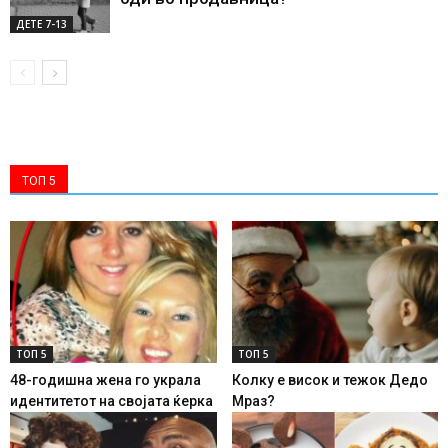
ДЕTE 7-13
ТОП 5
ТОП 5
ТОП 5
48-годишна жена го украла
Колку е висок и тежок Дедо
идентитетот на својата ќерка
Мраз?