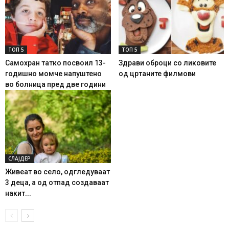
ТОП 5
ТОП 5
Самохран татко посвоил 13-
Здрави оброци со ликовите
годишно момче напуштено
од цртаните филмови
во болница пред две години
СЛАЈДЕР
Живеат во село, одгледуваат
3 деца, а од отпад создаваат
накит...