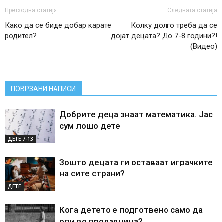
Претходна статија
Следната статија
Како да се биде добар карате
Колку долго треба да се
родител?
дојат децата? До 7-8 години?!
(Видео)
ПОВРЗАНИ НАПИСИ
Добрите деца знаат математика. Јас
сум лошо дете
ДЕTE 7-13
Зошто децата ги оставаат играчките
на сите страни?
ДЕТЕ
Кога детето е подготвено само да
оди во продавница?