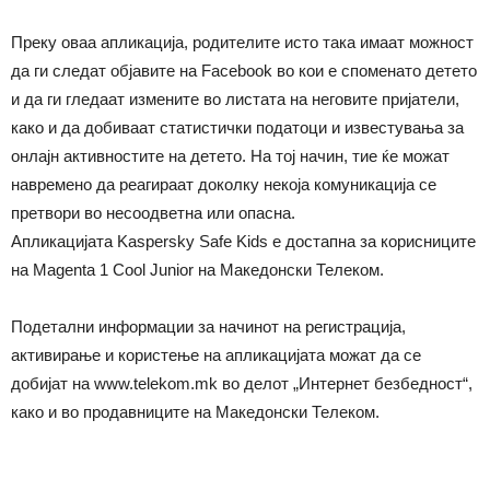
Преку оваа апликација, родителите исто така имаат можност
да ги следат објавите на Facebook во кои е споменато детето
и да ги гледаат измените во листата на неговите пријатели,
како и да добиваат статистички податоци и известувања за
онлајн активностите на детето. На тој начин, тие ќе можат
навремено да реагираат доколку некоја комуникација се
претвори во несоодветна или опасна.
Aпликацијата Kaspersky Safe Kids е достапна за корисниците
на Magenta 1 Cool Junior на Македонски Телеком.
Подетални информации за начинот на регистрација,
активирање и користење на апликацијата можат да се
добијат на www.telekom.mk во делот „Интернет безбедност“,
како и во продавниците на Македонски Телеком.