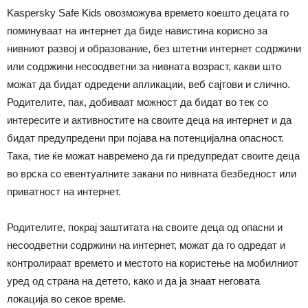
Kaspersky Safe Kids овозможува времето коешто децата го
поминуваат на интернет да биде навистина корисно за
нивниот развој и образование, без штетни интернет содржини
или содржини несоодветни за нивната возраст, какви што
можат да бидат одредени апликации, веб сајтови и слично.
Родителите, пак, добиваат можност да бидат во тек со
интересите и активностите на своите деца на интернет и да
бидат предупредени при појава на потенцијална опасност.
Така, тие ќе можат навремено да ги предупредат своите деца
во врска со евентуалните закани по нивната безбедност или
приватност на интернет.
Родителите, покрај заштитата на своите деца од опасни и
несоодветни содржини на интернет, можат да го одредат и
контролираат времето и местото на користење на мобилниот
уред од страна на детето, како и да ја знаат неговата
локација во секое време.