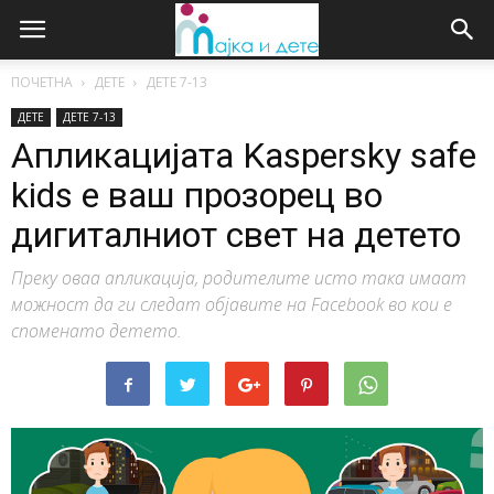
ПОЧЕТНА
ДЕТЕ
ДЕTE 7-13
ДЕТЕ
ДЕTE 7-13
Апликацијата Kaspersky safe
kids е ваш прозорец во
дигиталниот свет на детето
Преку оваа апликација, родителите исто така имаат
можност да ги следат објавите на Facebook во кои е
споменато детето.