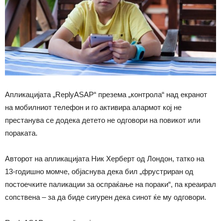
Апликацијата „ReplyASAP“ презема „контрола“ над екранот
на мобилниот телефон и го активира алармот кој не
престанува се додека детето не одговори на повикот или
пораката.
Авторот на апликацијата Ник Херберт од Лондон, татко на
13-годишно момче, објаснува дека бил „фрустриран од
постоечките паликации за оспраќање на пораки“, па креаирал
сопствена – за да биде сигурен дека синот ќе му одговори.