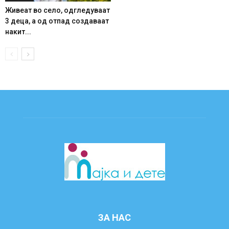
Живеат во село, одгледуваат
3 деца, а од отпад создаваат
накит...
ЗА НАС