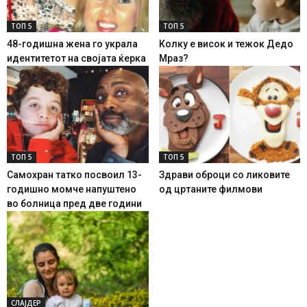
ТОП 5
ТОП 5
48-годишна жена го украла
Колку е висок и тежок Дедо
идентитетот на својата ќерка
Мраз?
ТОП 5
ТОП 5
Самохран татко посвоил 13-
Здрави оброци со ликовите
годишно момче напуштено
од цртаните филмови
во болница пред две години
СЛАЈДЕР