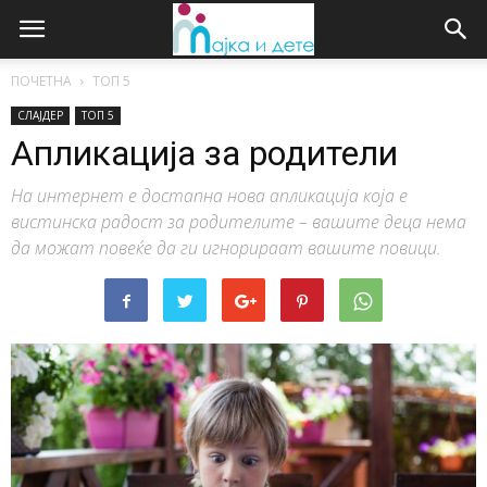
ПОЧЕТНА
ТОП 5
СЛАЈДЕР
ТОП 5
Апликација за родители
На интернет е достапна нова апликација која е
вистинска радост за родителите – вашите деца нема
да можат повеќе да ги игнорираат вашите повици.