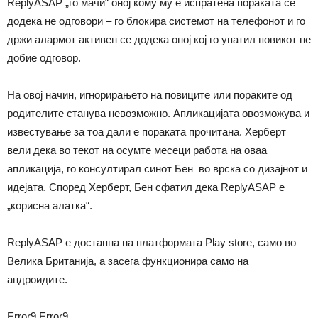
ReplyASAP „го мачи“ оној кому му е испратена пораката се
додека не одговори – го блокира системот на телефонот и го
држи алармот активен се додека оној кој го упатил повикот не
добие одговор.
На овој начин, игнорирањето на повиците или пораките од
родителите станува невозможно. Апликацијата овозможува и
известување за тоа дали е пораката прочитана. Херберт
вели дека во текот на осумте месеци работа на оваа
апликација, го консултирал синот Бен во врска со дизајнот и
идејата. Според Херберт, Бен сфатил дека ReplyASAP е
„корисна алатка“.
ReplyASAP e достапна на платформата Play store, само во
Велика Британија, а засега функционира само на
андроидите.
Error9
Error9