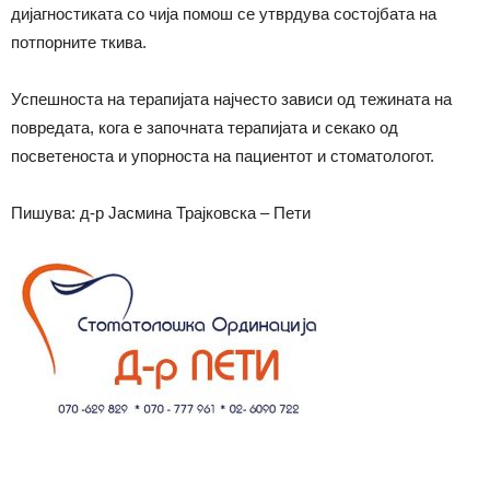
дијагностиката со чија помош се утврдува состојбата на
потпорните ткива.
Успешноста на терапијата најчесто зависи од тежината на
повредата, кога е започната терапијата и секако од
посветеноста и упорноста на пациентот и стоматологот.
Пишува: д-р Јасмина Трајковска – Пети