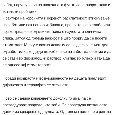
забот, нарушувања на џвакалната функција и говорот, како и
естетски проблеми.
Фрактура на коронката и коренот, расклатеност, втиснување
на забот или пак негово избивање, пропратено со слабо или
појако крварење од меките ткива е најчестата клиничка
слика. Затоа од голема важност е што побргу да се посети
стоматолог. Многу е важно доколку се најде скршениот дел
од забот или ако дојде до избивање на забот да се земе и да
се стави во физиолошки раствор или пак во млеко и така да
се однесе кај стоматологот.
Поради воздраста и вознемиреноста на децата прегледот,
дијагнозата и терапијата се отежнати.
Прво се санира крварењето доколку го има, па се
прегледуваат повредените заби. Се проверува виталноста,
дали има крварење од пулпата. Од голема помош е и рентген