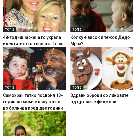
ТОП 5
ТОП 5
48-годишна жена го украла
Колку е висок и тежок Дедо
идентитетот на својата ќерка
Мраз?
ТОП 5
ТОП 5
Самохран татко посвоил 13-
Здрави оброци со ликовите
годишно момче напуштено
од цртаните филмови
во болница пред две години