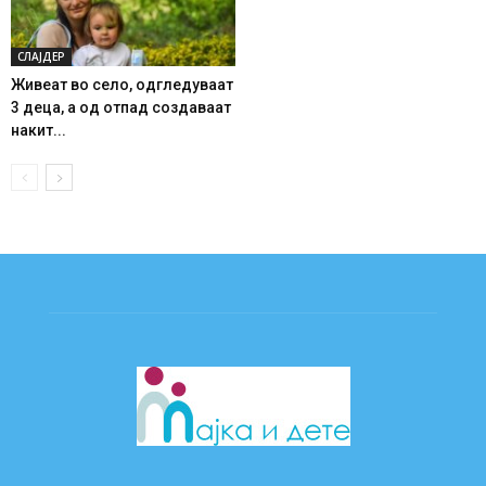
СЛАЈДЕР
Живеат во село, одгледуваат
3 деца, а од отпад создаваат
накит...