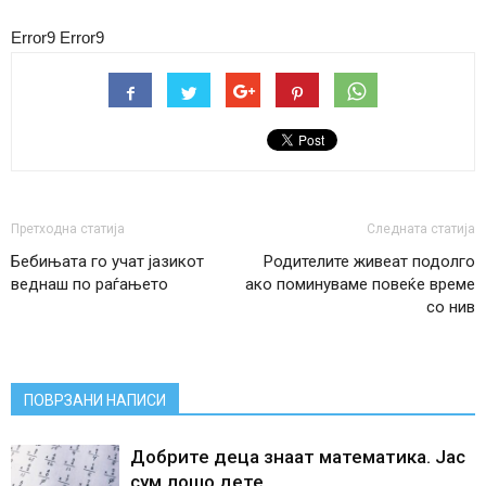
Error9
Error9
Претходна статија
Следната статија
Бебињата го учат јазикот
Родителите живеат подолго
веднаш по раѓањето
ако поминуваме повеќе време
со нив
ПОВРЗАНИ НАПИСИ
Добрите деца знаат математика. Јас
сум лошо дете