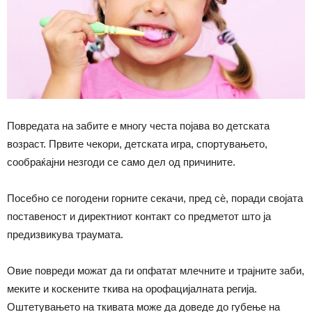
Повредата на забите е многу честа појава во детската
возраст. Првите чекори, детската игра, спортувањето,
сообраќајни незгоди се само дел од причините.
Посебно се погодени горните секачи, пред сѐ, поради својата
поставеност и директниот контакт со предметот што ја
предизвикува траумата.
Овие повреди можат да ги опфатат млечните и трајните заби,
меките и коскените ткива на орофацијалната регија.
Оштетувањето на ткивата може да доведе до губење на