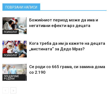
ПОВРЗАНИ НАПИСИ
Божиќниот период може да има и
негативни ефекти врз децата
ПСИХОЛОГ
Кога треба да им ја кажете на децата
„вистината“ за Дедо Мраз?
ПСИХОЛОГ
Се роди со 665 грама, си замина дома
со 2.190
ПРЕДВРЕМЕ
РОДЕНИ