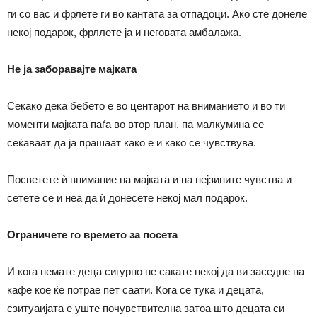
ги со вас и фрлете ги во кантата за отпадоци. Ако сте донеле
некој подарок, фрллете ја и неговата амбалажа.
Не ја заборавајте мајката
Секако дека бебето е во центарот на вниманието и во ти
моменти мајката паѓа во втор план, па малкумина се
сеќаваат да ја прашаат како е и како се чувствува.
Посветете ѝ внимание на мајката и на нејзините чувства и
сетете се и неа да ѝ донесете некој мал подарок.
Ограничете го времето за посета
И кога немате деца сигурно не сакате некој да ви заседне на
кафе кое ќе потрае пет саати. Кога се тука и децата,
сзитуаијата е уште почувствителна затоа што децата си