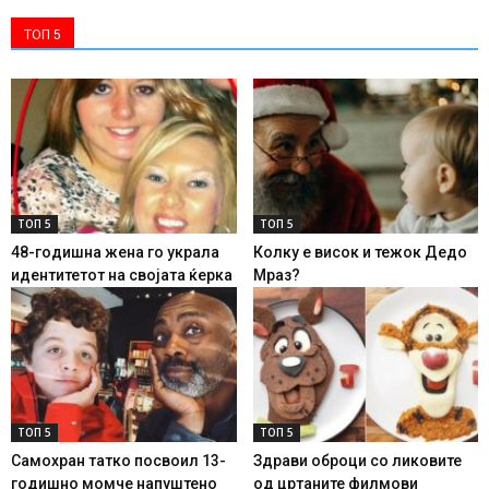
ТОП 5
ТОП 5
ТОП 5
48-годишна жена го украла
Колку е висок и тежок Дедо
идентитетот на својата ќерка
Мраз?
ТОП 5
ТОП 5
Самохран татко посвоил 13-
Здрави оброци со ликовите
годишно момче напуштено
од цртаните филмови