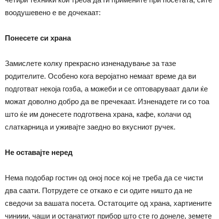
воодушевено е ве дочекаат:
Понесете си храна
Замислете колку прекрасно изненадување за тазе
родителите. Особено кога веројатно немаат време да ви
подготват некоја гозба, а можеби и се оптоваруваат дали ќе
можат доволно добро да ве пречекаат. Изненадете ги со тоа
што ќе им донесете подготвена храна, кафе, колачи од
слаткарница и уживајте заедно во вкусниот ручек.
Не оставајте неред
Нема подобар гостин од оној посе кој не треба да се чисти
два саати. Потрудете се откако е си одите ништо да не
сведочи за вашата посета. Остатоците од храна, хартиените
чиниии, чаши и останатиот прибор што сте го донеле, земете