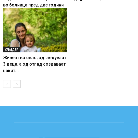
во болница пред две години
СЛАЈДЕР
Живеат во село, одгледуваат
3 деца, а од отпад создаваат
накит...