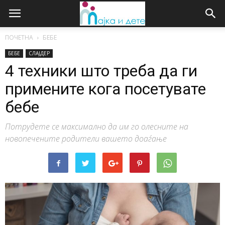
ПОЧЕТНА
БЕБЕ
БЕБЕ
СЛАЈДЕР
4 техники што треба да ги
примените кога посетувате
бебе
Потрудете се максимално да им го олесните на
новопечените родители вашето доаѓање