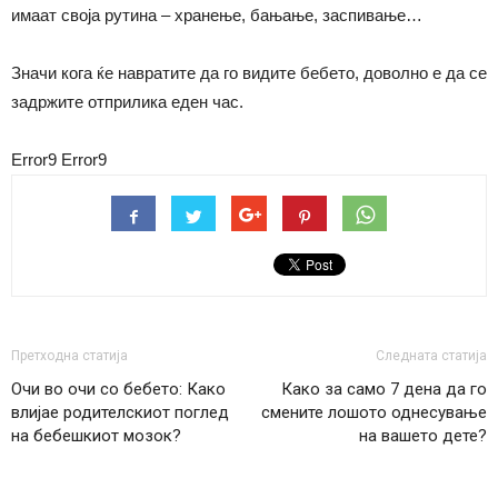
имаат своја рутина – хранење, бањање, заспивање…
Значи кога ќе навратите да го видите бебето, доволно е да се
задржите отприлика еден час.
Error9
Error9
Претходна статија
Следната статија
Очи во очи со бебето: Како
Како за само 7 дена да го
влијае родителскиот поглед
смените лошото однесување
на бебешкиот мозок?
на вашето дете?