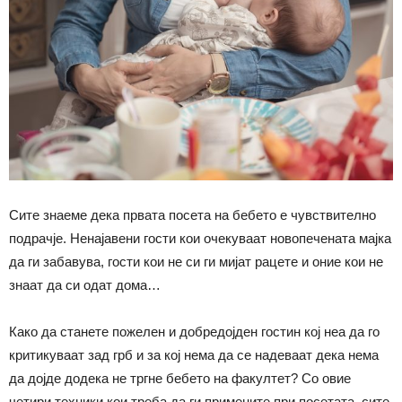
Сите знаеме дека првата посета на бебето е чувствително
подрачје. Ненајавени гости кои очекуваат новопечената мајка
да ги забавува, гости кои не си ги мијат рацете и оние кои не
знаат да си одат дома…
Како да станете пожелен и добредојден гостин кој неа да го
критикуваат зад грб и за кој нема да се надеваат дека нема
да дојде додека не тргне бебето на факултет? Со овие
четири техники кои треба да ги примените при посетата, сите