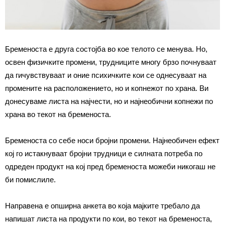
Бременоста е друга состојба во кое телото се менува. Но,
освен физичките промени, трудниците многу брзо почнуваат
да
ги
чувствуваат и оние психичките кои се однесуваат на
промените на расположението, но и копнежот по храна. Ви
донесуваме листа на најчести, но и најнеобични копнежи по
храна во текот на бременост
а
.
Бременоста со себе носи бројни промени. Најнеобичен ефект
кој го истакнуваат бројни трудници е силната потреба по
одреден продукт на кој пред бременоста можеби никогаш не
би помислиле.
Направена е опширна анкета во која мајките требало да
напишат листа на продукти по кои, во текот на бременоста,