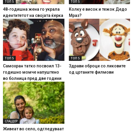
ТОП 5
ТОП 5
48-годишна жена го украла
Колку е висок и тежок Дедо
идентитетот на својата ќерка
Мраз?
ТОП 5
ТОП 5
Самохран татко посвоил 13-
Здрави оброци со ликовите
годишно момче напуштено
од цртаните филмови
во болница пред две години
СЛАЈДЕР
Живеат во село, одгледуваат