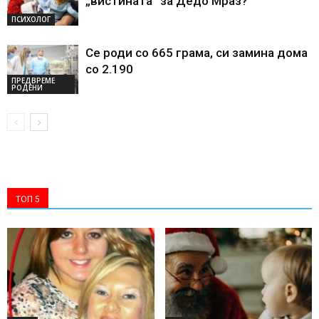
„вистината“ за Дедо Мраз?
ПСИХОЛОГ
Се роди со 665 грама, си замина дома
со 2.190
ПРЕДВРЕМЕ
РОДЕНИ
ТОП 5