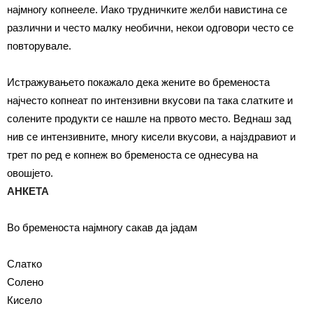
најмногу копнееле. Иако трудничките желби навистина се
различни и често малку необични, некои одговори често се
повторувале.
Истражувањето покажало дека жените во бременоста
најчесто копнеат по интензивни вкусови па така слатките и
солени
те
продукти се нашле на првото место. Веднаш зад
нив се интензивните, многу кисели вкусови, а најздрав
иот
и
трет по ред е копнеж во бременоста се однесува на
овошјето.
АНКЕТА
Во бременоста најмногу сакав да јадам
Слатко
Солено
Кисело