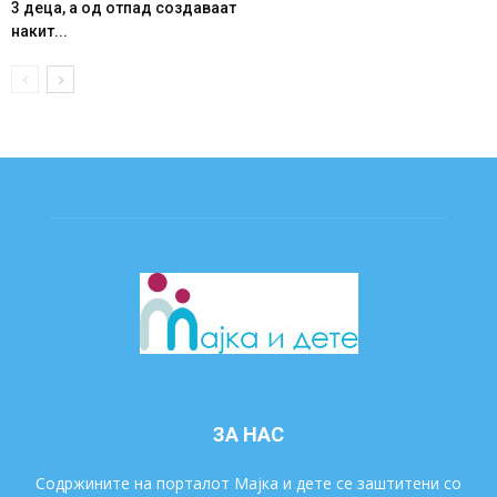
3 деца, а од отпад создаваат
накит...
ЗА НАС
Содржините на порталот Мајка и дете се заштитени со