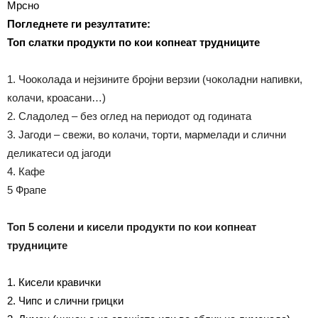
Мрсно
Погледнете ги резултатите:
Топ слатки продукти по кои копнеат трудниците
1. Чооколада и нејзините бројни верзии (чоколадни напивки,
колачи, кроасани…)
2. Сладолед – без оглед на периодот од годината
3. Јагоди – свежи,
во
колачи, торти, мармелади и слични
деликатеси од јагоди
4. Кафе
5 Фрапе
Топ 5 солени и кисели продукти по кои копнеат
трудниците
1. Кисели кравички
2. Чипс и слични грицки