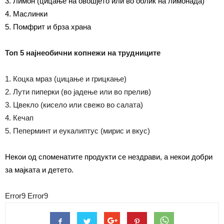
3. Лимон (цицање на овошјето или во облик на лимонада)
4. Маслинки
5. Помфрит и брза храна
Топ 5 најнеобични копнежи на трудниците
1. Коцка мраз (цицање и грицкање)
2. Лути пиперки (во јадење или во прелив)
3. Цвекло (кисело или свеж
о
во салата)
4. Кечап
5. Пеперминт и еукалиптус (мирис и вкус)
Некои од споменатите продукти се нездрави, а некои добри
за мајката и детето.
Error9
Error9