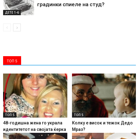
градинки спиеле на студ?
ДЕTE 1-6
ТОП 5
ТОП 5
ТОП 5
48-годишна жена го украла
Колку е висок и тежок Дедо
идентитетот на својата ќерка
Мраз?