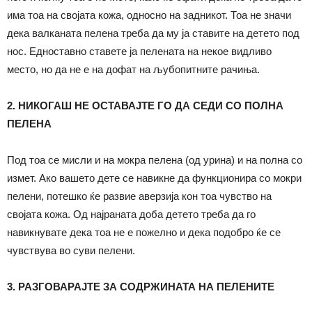
има тоа на својата кожа, односно на задникот. Тоа не значи
дека валканата пелена треба да му ја ставите на детето под
нос. Едноставно ставете ја пелената на некое видливо
место, но да не е на дофат на љубопитните рачиња.
2. НИКОГАШ НЕ ОСТАВАЈТЕ ГО ДА СЕДИ СО ПОЛНА
ПЕЛЕНА
Под тоа се мисли и на мокра пелена (од урина) и на полна со
измет. Ако вашето дете се навикне да функционира со мокри
пелени, потешко ќе развие аверзија кон тоа чувство на
својата кожа. Од најраната доба детето треба да го
навикнувате дека тоа не е пожелно и дека подобро ќе се
чувствува во суви пелени.
3. РАЗГОВАРАЈТЕ ЗА СОДРЖИНАТА НА ПЕЛЕНИТЕ