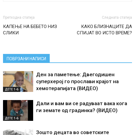
Претходна статија
Следната статија
КАПЕЊЕ НА БЕБЕТО НИЗ
КАКО БЛИЗНАЦИТЕ ДА
СЛИКИ
СПИЈАТ ВО ИСТО ВРЕМЕ?
ПОВРЗАНИ НАПИСИ
Ден за паметење: Двегодишен
суперхерој го прослави крајот на
хемотерапијата (ВИДЕО)
ДЕTE 1-6
Дали и вам ви се радуваат вака кога
ги земате од градинка? (ВИДЕО)
ДЕTE 1-6
Зошто децата во советските