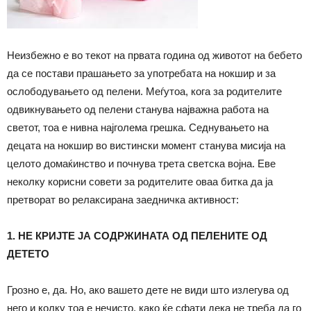
Неизбежно е во текот на првата година од животот на бебето
да се постави прашањето за употребата на нокшир и за
ослободувањето од пелени. Меѓутоа, кога за родителите
одвикнувањето од пелени станува најважна работа на
светот, тоа е нивна најголема грешка. Седнувањето на
децата на нокшир во вистински момент станува мисија на
целото домаќинство и почнува трета светска војна. Еве
неколку корисни совети за родителите оваа битка да ја
претворат во релаксирана заедничка активност:
1. НЕ КРИЈТЕ ЈА СОДРЖИНАТА ОД ПЕЛЕНИТЕ ОД
ДЕТЕТО
Грозно е, да. Но, ако вашето дете не види што излегува од
него и колку тоа е нечисто, како ќе сфати дека не треба да го