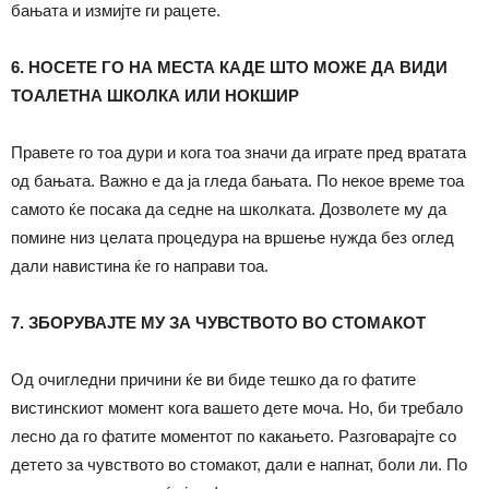
бањата и измијте ги рацете.
6. НОСЕТЕ ГО НА МЕСТА КАДЕ ШТО МОЖЕ ДА ВИДИ
ТОАЛЕТНА ШКОЛКА ИЛИ НОКШИР
Правете го тоа дури и кога тоа значи да играте пред вратата
од бањата. Важно е да ја гледа бањата. По некое време тоа
самото ќе посака да седне на школката. Дозволете му да
помине низ целата процедура на вршење нужда без оглед
дали навистина ќе го направи тоа.
7. ЗБОРУВАЈТЕ МУ ЗА ЧУВСТВОТО ВО СТОМАКОТ
Од очигледни причини ќе ви биде тешко да го фатите
вистинскиот момент кога вашето дете моча. Но, би требало
лесно да го фатите моментот по какањето. Разговарајте со
детето за чувството во стомакот, дали е напнат, боли ли. По