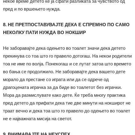
некое време детето ќе ја сфати разликата за чувството од
пред и по вршењето нужда.
8. НЕ ПРЕТПОСТАВУВАЈТЕ ДЕКА Е СПРЕМНО ПО САМО
НЕКОЛКУ ПАТИ НУЖДА ВО НОКШИР
Не заборавајте дека одењето во тоалет значи дека детето
прекинува со тоа што го правело дотогаш. На некои родители
тоа не име по волја. Понекогаш и се лутат затоа што времето
во бања се продолжило. Не заборавајте дека вашето дете
морало да престане со играта или да се одрече од
драгоцената играчка за да биде во тоалетот без играчки.
Мора да размислувате како дете. Ќе треба многу практика
пред детето да прифати дека тие две минути на нокширот не
траат вечно и дека тоа што го правело до одењето во тоалет
не е најважната мисија на светот.
9. ВНИМАВАЈТЕ НА НЕУСПЕХ