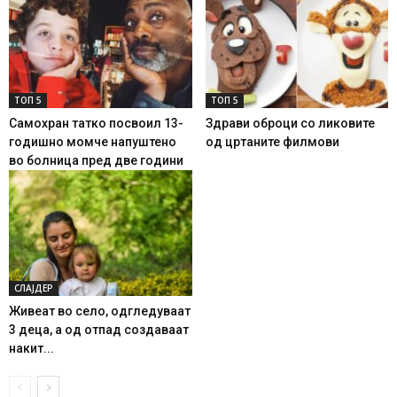
ТОП 5
ТОП 5
Самохран татко посвоил 13-
Здрави оброци со ликовите
годишно момче напуштено
од цртаните филмови
во болница пред две години
СЛАЈДЕР
Живеат во село, одгледуваат
3 деца, а од отпад создаваат
накит...