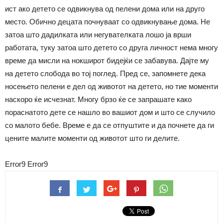
ист ако детето се одвикнува од пелени дома или на друго
место. Обично децата почнуваат со одвикнување дома. Не
затоа што дадилката или негувателката лошо ја врши
работата, туку затоа што детето со друга личност нема многу
време да мисли на нокширот бидејќи се забавува. Дајте му
на детето слобода во тој поглед. Пред сe, запомнете дека
носењето пелени е дел од животот на детето, но тие моменти
наскоро ќе исчезнат. Многу брзо ќе се запрашате како
пораснатото дете се нашло во вашиот дом и што се случило
со малото бебе. Време е да се отпуштите и да почнете да ги
цените малите моменти од животот што ги делите.
Error9
Error9