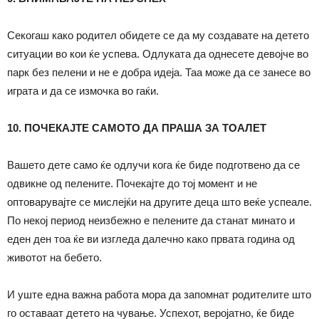
Секогаш како родител обидете се да му создавате на детето
ситуации во кои ќе успева. Одлуката да однесете девојче во
парк без пелени и не е добра идеја. Таа може да се занесе во
играта и да се измочка во гаќи.
10. ПОЧЕКАЈТЕ САМОТО ДА ПРАША ЗА ТОАЛЕТ
Вашето дете само ќе одлучи кога ќе биде подготвено да се
одвикне од пелените. Почекајте до тој момент и не
оптоварувајте се мислејќи на другите деца што веќе успеале.
По некој период неизбежно е пелените да станат минато и
еден ден тоа ќе ви изгледа далечно како првата година од
животот на бебето.
И уште една важна работа мора да запомнат родителите што
го оставаат детето на чување. Успехот, веројатно, ќе биде