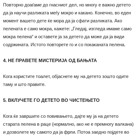
Повторно доаѓаме до гнасниот дел, но многу е важно детето
да ја научи разликата меѓу мокро и какано. Конечно, во еден
момент вашето дете ќе мора да ја сфати разликата. Ако
пелената е само мокра, кажете: „Гледај, изгледа имаме само
мокра пелена“ и оставете ја за детето да може да ја види
содржината. Истото повторете го и со покаканата пелена.
4. НЕ ПРАВЕТЕ МИСТЕРИЈА ОД БАЊАТА
Кога користите тоалет, објаснете му на детето зошто одите
таму и што правите.
5. ВКЛУЧЕТЕ ГО ДЕТЕТО ВО ЧИСТЕЊЕТО
Кога ќе завршите со повивањето, дајте му ја на детето
старата пелена в раце (нормално, ако не е премногу валкана)
и дозволете му самото да ја фрли. Потоа заедно појдете во