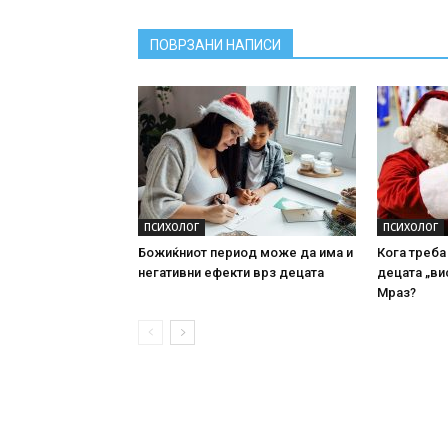
ПОВРЗАНИ НАПИСИ
ПСИХОЛОГ
ПСИХОЛОГ
Божиќниот период може да има и
Кога треба
негативни ефекти врз децата
децата „ви
Мраз?