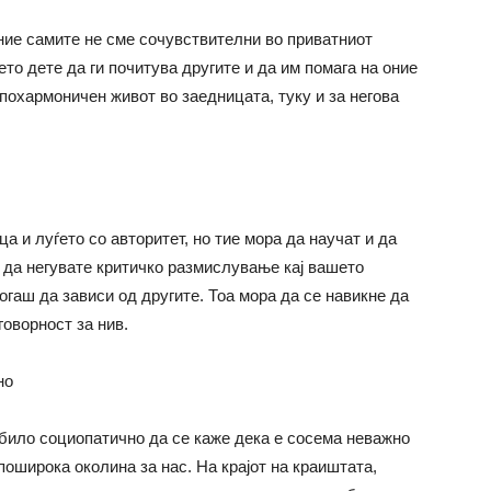
 ние самите не сме сочувствителни во приватниот
ето дете да ги почитува другите и
да им
помага на оние
 похармоничен живот во заедницата, туку и за негова
а и луѓето со авторитет, но тие мора да научат и да
 да негувате критичко размислување кај вашето
огаш да зависи од другите. Тоа мора да се навикне да
оворност за нив.
но
 било социопатично да се каже дека е сосема неважно
оширока околина за нас. На крајот на краиштата,