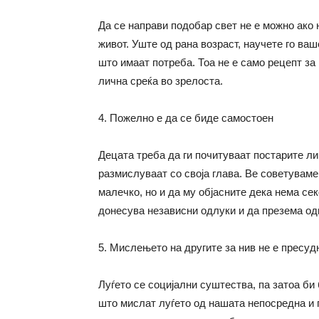
Да се направи подобар свет не е можно ако
живот. Уште од рана возраст, научете го ваш
што имаат потреба. Тоа не е само рецепт за
лична среќа во зрелоста.
4. Пожелно е да се биде самостоен
Децата треба да ги почитуваат постарите лиц
размислуваат со своја глава. Ве советуваме
малечко, но и да му објасните дека нема сек
донесува независни одлуки и да презема одг
5. Мислењето на другите за нив не е пресуд
Луѓето се социјални суштества, па затоа би
што мислат луѓето од нашата непосредна и п