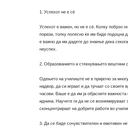
1. Успехот не е сè
Успехот е важен, но не е сè. Колку побрзо 
порази, толку полесно ќе им биде подоцна 
е важно
да им
дадете до знаење дека секог
неуспех.
2. Образованието и стекнувањето вештини 
Одењето на училиште не е пријатно за многу
надвор, да си играат и да трчаат со своите 
часови. Ваше е
да им
ја објасните важноста
иднина. Научете ги да не се вознемируваат 
сконцентрираат на добрите работи во учили
3. Да се биде сочувствителен и емотивен не