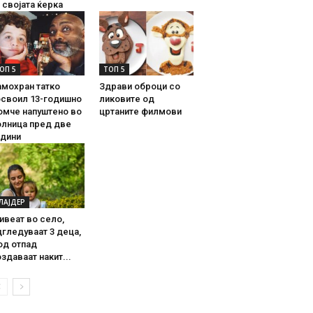
 својата ќерка
ОП 5
ТОП 5
амохран татко
Здрави оброци со
освоил 13-годишно
ликовите од
омче напуштено во
цртаните филмови
олница пред две
одини
ЛАЈДЕР
ивеат во село,
гледуваат 3 деца,
од отпад
здаваат накит...