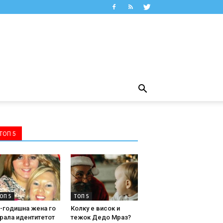
ТОП 5
ОП 5
ТОП 5
-годишна жена го
Колку е висок и
рала идентитетот
тежок Дедо Мраз?