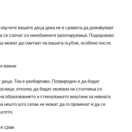
ги научите вашите деца дека не е срамота да доживуваат
да се соочат со неизбежните разочарувања. Подеднакво
аш можат да сметаат на вашата љубов, особено после
се важни
 деца. Тоа е разбирливо. Поприродно е да бидат
врсници, отколку да бидат оковани на столчиња со
 на образованието и стекнувањето вештини за нивната
за нешто што сепак не можат да го променат и да се
штето.
 е срам