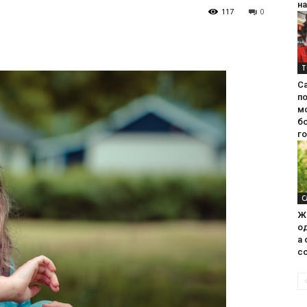
на
117
0
Т
С
п
м
б
г
С
Ж
од
а 
со