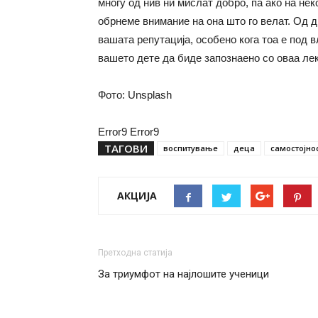
многу од нив ни мислат добро, па ако на нек
обрнеме внимание на она што го велат. Од д
вашата репутација, особено кога тоа е под в
вашето дете да биде запознаено со оваа лек
Фото: Unsplash
Error9
Error9
ТАГОВИ
воспитување
деца
самостојно
АКЦИЈА
Претходна статија
За триумфот на најлошите ученици