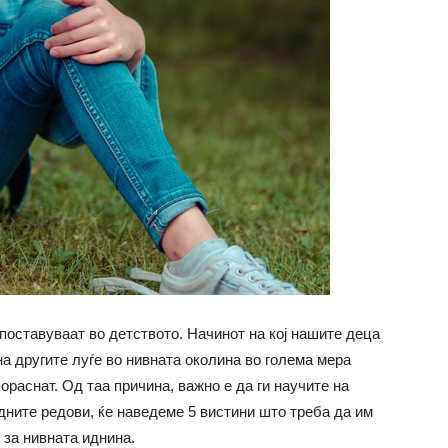
поставуваат во детството. Начинот на кој нашите деца
на другите луѓе во нивната околина во голема мера
пораснат. Од таа причина, важно е да ги научите на
дните редови, ќе наведеме 5 вистини што треба
да им
 за нивната иднина.