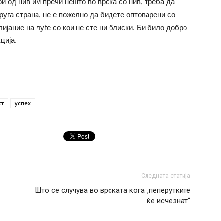
ои од нив им пречи нешто во врска со нив, треба да
руга страна, не е пожелно да бидете оптоварени со
лијание на луѓе со кои не сте ни блиски. Би било добро
ција.
ст
успех
Следната статија
Што се случува во врската кога „пеперутките
ќе исчезнат“