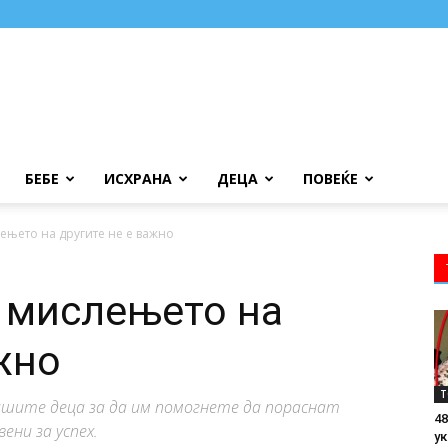
БЕБЕ
ИСХРАНА
ДЕЦА
ПОВЕЌЕ
лењето на другите не е важно
, мислењето на
жно
Т
шите деца за да им помогнете да пораснат
48
ени за успех.
ук