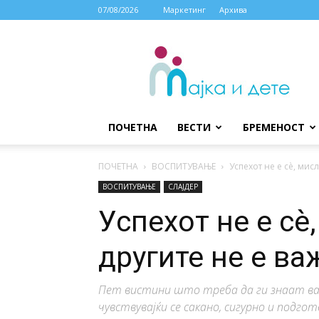
07/08/2026
Маркетинг
Архива
МАЈКА
И
ДЕТЕ
ПОЧЕТНА
ВЕСТИ
БРЕМЕНОСТ
ПОЧЕТНА
ВОСПИТУВАЊЕ
Успехот не е сè, мис
ВОСПИТУВАЊЕ
СЛАЈДЕР
Успехот не е сè
другите не е ва
Пет вистини што треба да ги знаат ва
чувствувајќи се сакано, сигурно и подготв