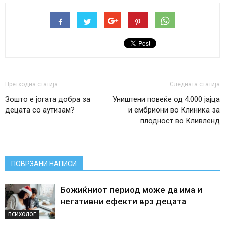
Претходна статија
Следната статија
Зошто е јогата добра за
Уништени повеќе од 4.000 јајца
децата со аутизам?
и ембриони во Клиника за
плодност во Кливленд
ПОВРЗАНИ НАПИСИ
Божиќниот период може да има и
негативни ефекти врз децата
ПСИХОЛОГ