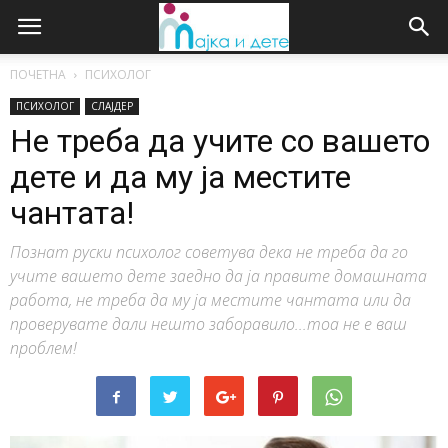
ПОЧЕТНА
ПСИХОЛОГ
ПСИХОЛОГ
СЛАЈДЕР
Не треба да учите со вашето
дете и да му ја местите
чантата!
Познат руски психолог советува дека не треба да го
учите вашето дете заедно да ја правите домашната
работа, не треба да му ја местите чантата или да
проверувате дали нешто заборавило...тоа не е ваш
проблем!