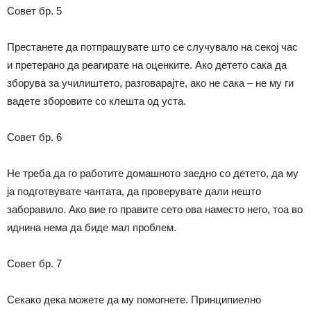
Совет бр. 5
Престанете да потпрашувате што се случувало на секој час
и претерано да реагирате на оценките. Ако детето сака да
зборува за училиштето, разговарајте, ако не сака – не му ги
вадете зборовите со клешта од уста.
Совет бр. 6
Не треба да го работите домашното заедно со детето, да му
ја подготвувате чантата, да проверувате дали нешто
заборавило. Ако вие го правите сето ова наместо него, тоа во
иднина нема да биде мал проблем.
Совет бр. 7
Секако дека можете да му помогнете. Принципиелно