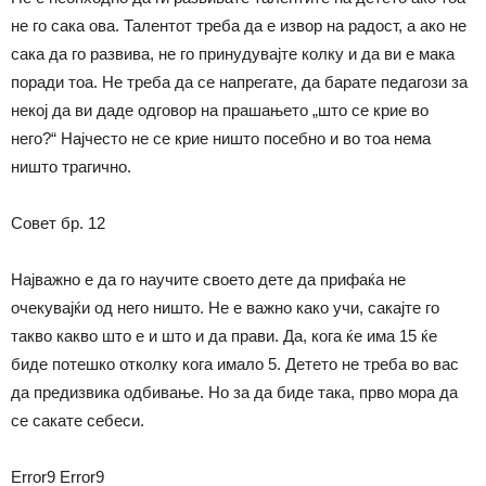
не го сака ова. Талентот треба да е извор на радост, а ако не
сака да го развива, не го принудувајте колку и да ви е мака
поради тоа. Не треба да се напрегате, да барате педагози за
некој да ви даде одговор на прашањето „што се крие во
него?“ Најчесто не се крие ништо посебно и во тоа нема
ништо трагично.
Совет бр. 12
Најважно е да го научите своето дете да прифаќа не
очекувајќи од него ништо. Не е важно како учи, сакајте го
такво какво што е и што и да прави. Да, кога ќе има 15 ќе
биде потешко отколку кога имало 5. Детето не треба во вас
да предизвика одбивање. Но за да биде така, прво мора да
се сакате себеси.
Error9
Error9