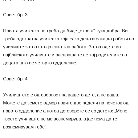
Совет бр. 3
Првата учителка не треба да биде „строга“ туку добра. Ви
треба адекватна учителка која сака деца и сака да работи во
училиште затоа што ја сака таа работа. Затоа одете во
најблиското училиште и распрашајте се кај родителите на
децата што се четврто одделение.
Совет бр. 4
Училиштето е одговорност на вашето дете, а не ваша.
Можете да земете одмор првите две недели на почеток од
првото одделение а потоа договорете се со детето: „Мене
твоето училиште не ме вознемирува, а јас нема да те
вознемирувам тебе“.