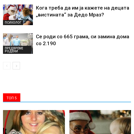
Кога треба да им ја кажете на децата
„вистината“ за Дедо Мраз?
ПСИХОЛОГ
Се роди со 665 грама, си замина дома
со 2.190
ПРЕДВРЕМЕ
РОДЕНИ
ТОП 5