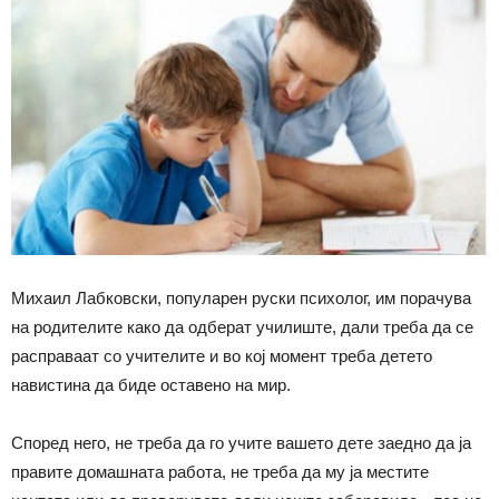
Михаил Лабковски, популарен руски психолог, им порачува
на родителите како да одберат училиште, дали треба да се
расправаат со учителите и во кој момент треба детето
навистина да биде оставено на мир.
Според него, не треба да го учите вашето дете заедно да ја
правите домашната работа, не треба да му ја местите