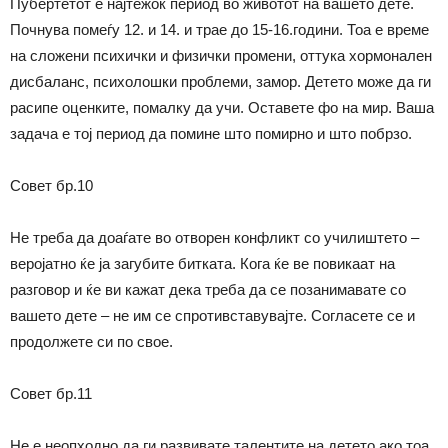
Пубертетот е најтежок период во животот на вашето дете.
Почнува помеѓу 12. и 14. и трае до 15-16.години. Тоа е време
на сложени психички и физички промени, оттука хормонален
дисбаланс, психолошки проблеми, замор. Детето може да ги
расипе оценките, помалку да учи. Оставете фо на мир. Ваша
задача е тој период да помине што помирно и што побрзо.
Совет бр.10
Не треба да доаѓате во отворен конфликт со училиштето –
веројатно ќе ја загубите битката. Кога ќе ве повикаат на
разговор и ќе ви кажат дека треба да се позанимавате со
вашето дете – не им се спротивставувајте. Согласете се и
продолжете си по свое.
Совет бр.11
Не е неопходно да ги развивате талентите на детето ако тоа