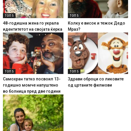
ТОП 5
ТОП 5
48-годишна жена го украла
Колку е висок и тежок Дедо
идентитетот на својата ќерка
Мраз?
ТОП 5
ТОП 5
Самохран татко посвоил 13-
Здрави оброци со ликовите
годишно момче напуштено
од цртаните филмови
во болница пред две години