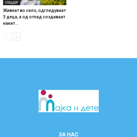
СЛАЈДЕР
Живеат во село, одгледуваат
3 деца, а од отпад создаваат
накит...
ЗА НАС