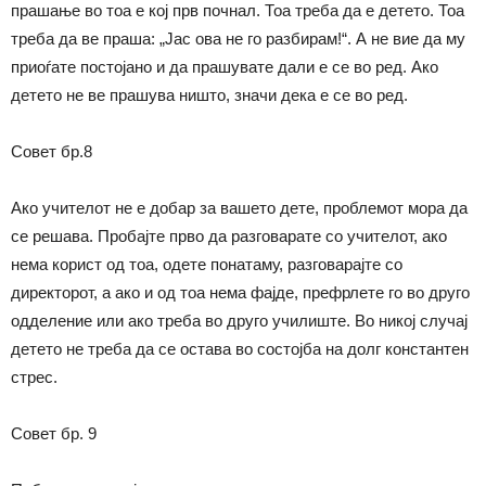
прашање во тоа е кој прв почнал. Тоа треба да е детето. Тоа
треба да ве праша: „Јас ова не го разбирам!“. А не вие да му
приоѓате постојано и да прашувате дали е се во ред. Ако
детето не ве прашува ништо, значи дека е се во ред.
Совет бр.8
Ако учителот не е добар за вашето дете, проблемот мора да
се решава. Пробајте прво да разговарате со учителот, ако
нема корист од тоа, одете понатаму, разговарајте со
директорот, а ако и од тоа нема фајде, префрлете го во друго
одделение или ако треба во друго училиште. Во никој случај
детето не треба да се остава во состојба на долг константен
стрес.
Совет бр. 9