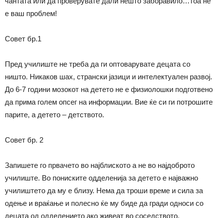
чантата или да проверувате дали нешто заборавило…тоа не
е ваш проблем!
Совет бр.1
Пред училиште не треба да ги оптоварувате децата со
ништо. Никаков шах, странски јазици и интелектуален развој.
До 6-7 години мозокот на детето не е физиолошки подготвено
да прима голем опсег на информации. Вие ќе си ги потрошите
парите, а детето – детството.
Совет бр. 2
Запишете го првачето во најблиското а не во најдоброто
училиште. Во пониските одделенија за детето е најважно
училиштето да му е близу. Нема да троши време и сила за
одење и враќање и полесно ќе му биде да гради односи со
децата од одделението ако живеат во соседството.