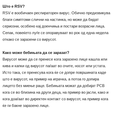
Што е RSV?
RSV е вообичаен респираторен вирус. Обично предизвикува
благи симптоми слични на настинка, но може да бидат
сериозни, особено кај доенчиња и постари возрасни лица.
Сепак, повеќето луѓе се опоравуваат во рок од една недела
откако се заразени со вирусот.
Како може бебињата да се заразат?
Вирусот може да се пренесе кога заразено лице кашла или
кива и капки од вирусот паѓаат во очите, носот или устата.
Исто така, се пренесува кога ќе се допре површината каде
што е вирусот, на пример на играчка, а потоа го допира
лицето без миење раце. Бебињата можат да добијат РСВ
кога се во близина на други деца, на пример во јасли, како и
кога доаѓаат во директен контакт со вирусот, на пример кога
ќе ги бакне заразено лице.