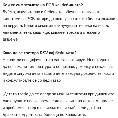
Кои се симптомите на РСВ кај бебињата?
Луѓето, вклучително и бебињата, обично покажуваат
симптоми на РСВ четири до шест дена откако биле изложени
на вирусот. Раните симптоми вклучуваат течење на носот,
намален апетит, кашлица, кивање, треска и отежнато
дишење.
Како да се третира RSV кај бебињата?
Не постои специфичен третман за овој вирус. Неопходно е
да се намали температурата со лекови, доколку е покачена.
Бидете сигурни дека вашето дете внесува доволно течности
и консултирајте се со педијатар.
„Детето треба да се следи за можни тешкотии при дишењето.
Ако слушате писок, време е да се јавите на лекар. Аларм се
и проблеми со јадење, пиење и спиење”, вели др. Џон
Бранкато од детската болница во Конектикат.