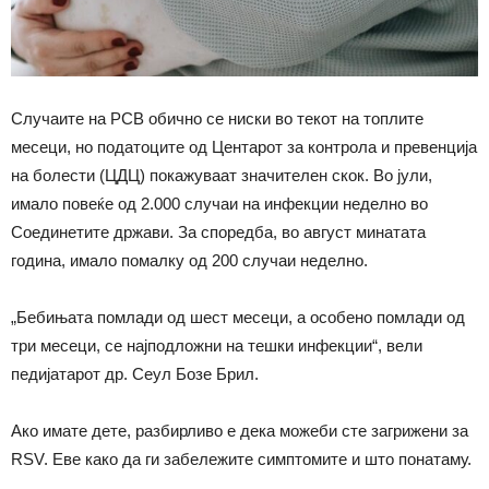
Случаите на РСВ обично се ниски во текот на топлите
месеци, но податоците од Центарот за контрола и превенција
на болести (ЦДЦ) покажуваат значителен скок. Во јули,
имало повеќе од 2.000 случаи на инфекции неделно во
Соединетите држави. За споредба, во август минатата
година, имало помалку од 200 случаи неделно.
„Бебињата помлади од шест месеци, а особено помлади од
три месеци, се најподложни на тешки инфекции“, вели
педијатарот др. Сеул Бозе Брил.
Ако имате дете, разбирливо е дека можеби сте загрижени за
RSV. Еве како да ги забележите симптомите и што понатаму.