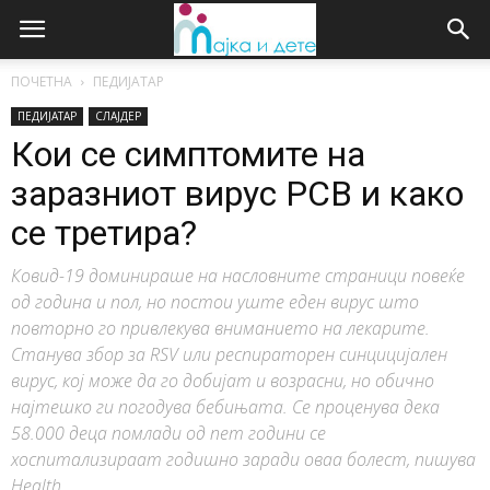
ПОЧЕТНА
ПЕДИЈАТАР
ПЕДИЈАТАР
СЛАЈДЕР
Кои се симптомите на
заразниот вирус РСВ и како
се третира?
Ковид-19 доминираше на насловните страници повеќе
од година и пол, но постои уште еден вирус што
повторно го привлекува вниманието на лекарите.
Станува збор за RSV или респираторен синцицијален
вирус, кој може да го добијат и возрасни, но обично
најтешко ги погодува бебињата. Се проценува дека
58.000 деца помлади од пет години се
хоспитализираат годишно заради оваа болест, пишува
Health.