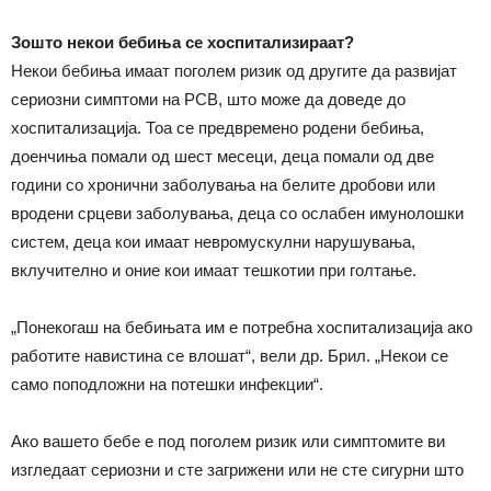
Зошто некои бебиња се хоспитализираат?
Некои бебиња имаат поголем ризик од другите да развијат
сериозни симптоми на РСВ, што може да доведе до
хоспитализација. Тоа се предвремено родени бебиња,
доенчиња помали од шест месеци, деца помали од две
години со хронични заболувања на белите дробови или
вродени срцеви заболувања, деца со ослабен имунолошки
систем, деца кои имаат невромускулни нарушувања,
вклучително и оние кои имаат тешкотии при голтање.
„Понекогаш на бебињата им е потребна хоспитализација ако
работите навистина се влошат“, вели др. Брил. „Некои се
само поподложни на потешки инфекции“.
Ако вашето бебе е под поголем ризик или симптомите ви
изгледаат сериозни и сте загрижени или не сте сигурни што