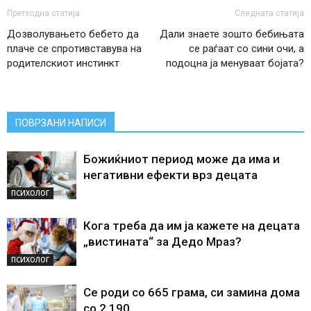
Претходна статија
Следната статија
Дозволувањето бебето да
Дали знаете зошто бебињата
плаче се спротивставува на
се раѓаат со сини очи, а
родителскиот инстинкт
подоцна ја менуваат бојата?
ПОВРЗАНИ НАПИСИ
Божиќниот период може да има и
негативни ефекти врз децата
ПСИХОЛОГ
Кога треба да им ја кажете на децата
„вистината“ за Дедо Мраз?
ПСИХОЛОГ
Се роди со 665 грама, си замина дома
со 2.190