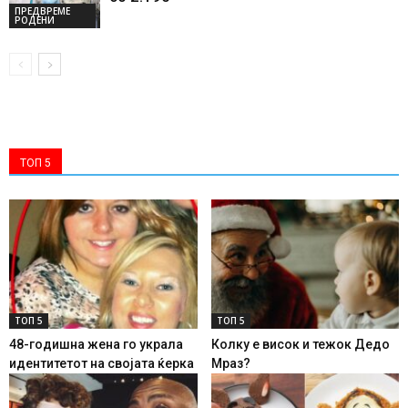
ПРЕДВРЕМЕ
РОДЕНИ
ТОП 5
ТОП 5
ТОП 5
48-годишна жена го украла
Колку е висок и тежок Дедо
идентитетот на својата ќерка
Мраз?