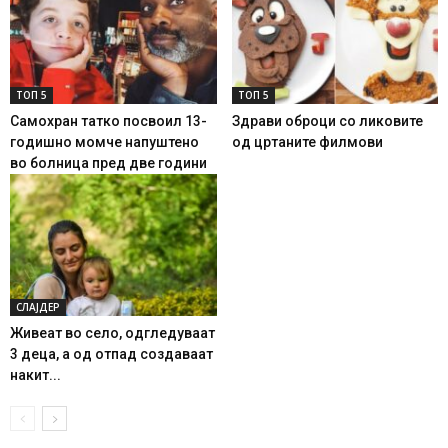
ТОП 5
ТОП 5
Самохран татко посвоил 13-
Здрави оброци со ликовите
годишно момче напуштено
од цртаните филмови
во болница пред две години
СЛАЈДЕР
Живеат во село, одгледуваат
3 деца, а од отпад создаваат
накит...