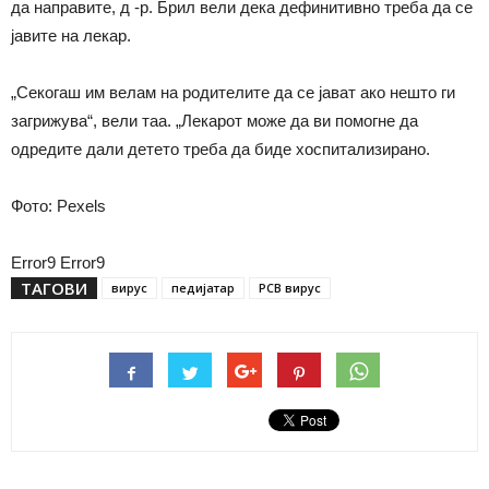
да направите, д -р. Брил вели дека дефинитивно треба да се
јавите на лекар.
„Секогаш им велам на родителите да се јават ако нешто ги
загрижува“, вели таа. „Лекарот може да ви помогне да
одредите дали детето треба да биде хоспитализирано.
Фото: Pexels
Error9
Error9
ТАГОВИ
вирус
педијатар
РСВ вирус