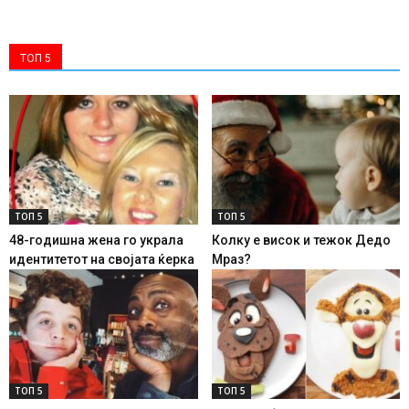
ТОП 5
ТОП 5
ТОП 5
48-годишна жена го украла
Колку е висок и тежок Дедо
идентитетот на својата ќерка
Мраз?
ТОП 5
ТОП 5