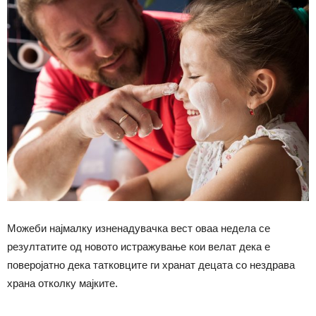
Можеби најмалку изненадувачка вест оваа недела се
резултатите од новото истражување кои велат дека е
поверојатно дека татковците ги хранат децата со нездрава
храна отколку мајките.