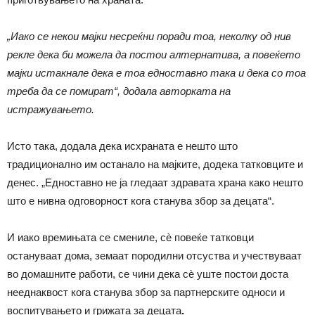
„Иако се некои мајки несреќни поради тоа, неколку од нив
рекле дека би можела да постои алтернатива, а повеќето
мајки истакнале дека е тоа едноставно така и дека со тоа
треба да се помират“, додала авторката на
истражувањето.
Исто така, додала дека исхраната е нешто што
традиционално им останало на мајките, додека татковците и
денес. „Едноставно не ја гледаат здравата храна како нешто
што е нивна одговорност кога станува збор за децата“.
И иако времињата се смениле, сѐ повеќе татковци
остануваат дома, земаат породилни отсуства и учествуваат
во домашните работи, се чини дека сѐ уште постои доста
нееднаквост кога станува збор за партнерските односи и
воспитувањето и грижата за децата
.