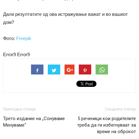
Дали резултатите од ова истражување важат и во вашиот
дом?
Фото:
Freepik
Error9
Error9
Претходна статија
Следната статија
Трето издание на „Сонуваме
5 реченици кои родителите
Менуваме“
треба да ги избегнуваат за
време на оброкот