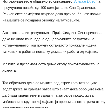
Истражувањето е објавено во списанието
Science Direct
, a
проучувало повеќе од 100 семејства во Сан Франциско.
Речиси сите семејства откриле дека прехранбените навики
на мајките се поздрави отколку на татковците.
Авторката на истражувањето Прија Филдинг-Синг признава
дека не била изненадена од целокупните резултати на
истражувањето, кои помеѓу останатото покажале и дека
татковците работат помалку домашни работи од мајките.
Мајките ја преземаат сета грижа околу приготвувањето на
храната.
Таа објаснила дека се мајките под стрес кога татковците
водат грижа за храната затоа што знаат дека оброците нема
да бидат квалитетни и здрави па затоа се продолжува
маѓепсаниот круг во кој мајките ја преземаат сета грижа околу
приготвувањето на храната.