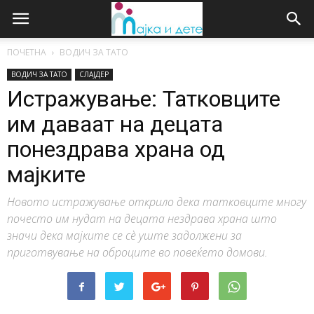
ПОЧЕТНА
ВОДИЧ ЗА ТАТО
ВОДИЧ ЗА ТАТО
СЛАЈДЕР
Истражување: Татковците
им даваат на децата
понездрава храна од
мајките
Новото истражување открило дека татковците многу
почесто им нудат на децата нездрава храна што
значи дека мајките се сѐ уште задолжени за
приготвување на оброците во повеќето домови.