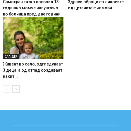
Самохран татко посвоил 13-
Здрави оброци со ликовите
годишно момче напуштено
од цртаните филмови
во болница пред две години
СЛАЈДЕР
Живеат во село, одгледуваат
3 деца, а од отпад создаваат
накит...