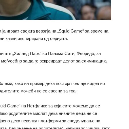
ја играат својата верзија на „Squid Game“ за време на
и казни инспирирани од серијата.
лиште „Хиланд Парк“ во Панама Сити, Флорида, за
 меѓусебно за да го рекреираат делот за елиминација
блеми, како на пример дека постојат онлајн видеа во
одителите можеби не се свесни за тоа.
quid Game“ на Нетфликс за која сите можеме да се
Иако родителите мислат дека нивните деца не се
а јасно дека неколку платформи за споделување на
цата. без знаење на родителите“, напишало училиштето