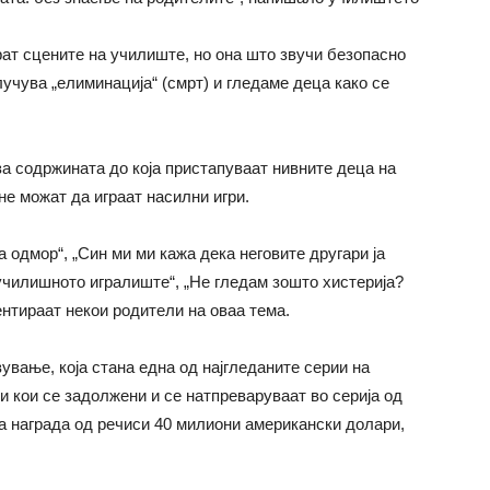
рат сцените на училиште, но она што звучи безопасно
клучува „елиминација“ (смрт) и гледаме деца како се
за содржината до која пристапуваат нивните деца на
не можат да играат насилни игри.
 одмор“, „Син ми ми кажа дека неговите другари ја
училишното игралиште“, „Не гледам зошто хистерија?
ментираат некои родители на оваа тема.
ување, која стана една од најгледаните серии на
 кои се задолжени и се натпреваруваат во серија од
на награда од речиси 40 милиони американски долари,