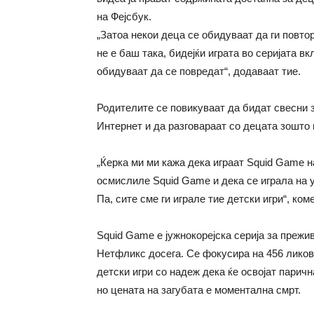
на Фејсбук.
„Затоа некои деца се обидуваат да ги повто
не е баш така, бидејќи играта во серијата в
обидуваат да се повредат“, додаваат тие.
Родителите се повикуваат да бидат свесни 
Интернет и да разговараат со децата зошто 
„Ќерка ми ми кажа дека играат Squid Game на
осмислиле Squid Game и дека се играла на 
Па, сите сме ги играле тие детски игри“, ко
Squid Game е јужнокорејска серија за прежив
Нетфликс досега. Се фокусира на 456 ликови
детски игри со надеж дека ќе освојат парич
но цената на загубата е моментална смрт.