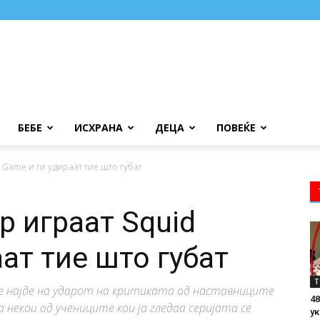
БЕБЕ
ИСХРАНА
ДЕЦА
ПОВЕЌЕ
 Game и ги удираат тие што губат
р играат Squid
ат тие што губат
Т
е најде на ударот на критиката од наставниците
48
а некои од учениците кои ја гледаа серијата се
ук