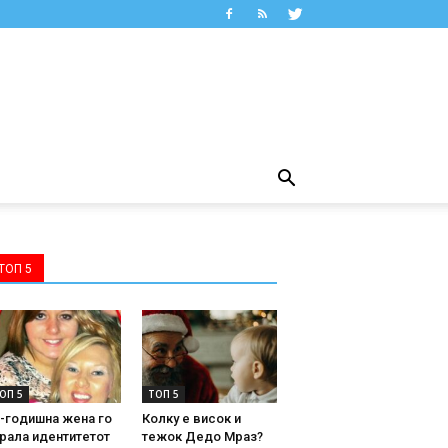
ТОП 5
ОП 5
ТОП 5
-годишна жена го
Колку е висок и
рала идентитетот
тежок Дедо Мраз?