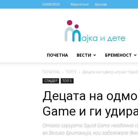
06/08/2026
Маркетинг
Архива
МАЈКА
И
ДЕТЕ
ПОЧЕТНА
ВЕСТИ
БРЕМЕНОСТ
ПОЧЕТНА
ТОП 5
Децата на одмор играат Squid
СЛАЈДЕР
ТОП 5
Децата на одмо
Game и ги удира
Откако серијата Squid Game неодамна с
во Велика Британија, кои забележале дек