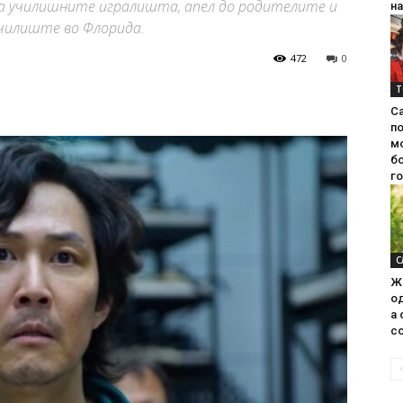
на училишните игралишта, апел до родителите и
на
чилиште во Флорида.
472
0
Т
С
п
м
б
г
С
Ж
од
а 
со