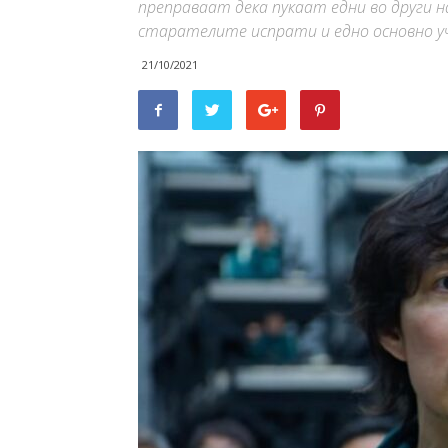
преправаат дека пукаат едни во други 
старателите испрати и едно основно у
21/10/2021