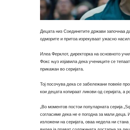
Децата низ Соединетите држави започнаа да 
одморите и притоа изрекуваат ужасно насилн
Илеа Ферклот, директорка на основното учи
Фокс њуз изјавила дека учениците се тепаат
прикажан во серијата.
Тој посочува дека се забележани повеќе про
кои децата копираат ликови од серијата, а р
„Во моментов постои популарната серија „S
согласиме дека не е погодна за мали деца. 
изложени на серијата, оваа недела ни стан
видеа ја прават содржината достапна за де