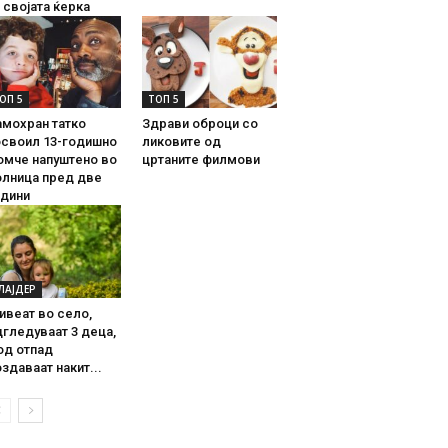
 својата ќерка
ОП 5
ТОП 5
амохран татко
Здрави оброци со
освоил 13-годишно
ликовите од
омче напуштено во
цртаните филмови
олница пред две
одини
ЛАЈДЕР
ивеат во село,
гледуваат 3 деца,
од отпад
здаваат накит...