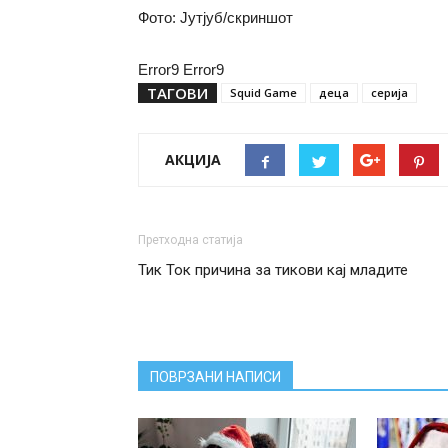
Фото: Јутјуб/скриншот
Error9
Error9
ТАГОВИ
Squid Game
деца
серија
АКЦИЈА
Претходна статија
Тик Ток причина за тикови кај младите
ПОВРЗАНИ НАПИСИ