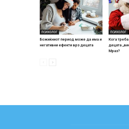
ПСИХОЛОГ
ПСИХОЛОГ
Божиќниот период може да има и
Кога треба
негативни ефекти врз децата
децата „ви
Мраз?