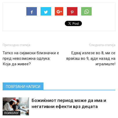
Претходна статија
Следната статија
Татко на сијамски близначки е
Едвај излезе во 8, ми се
пред невозможна одлука:
враќаш во 9, ајде назад на
Која да живее?
игралиште!
ПОВРЗАНИ НАПИСИ
Божиќниот период може да има и
негативни ефекти врз децата
ПСИХОЛОГ