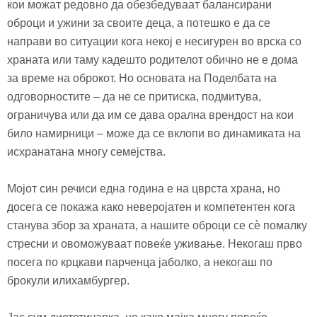
кои можат редовно да обезбедуваат балансирани
оброци и ужини за своите деца, а потешко е да се
направи во ситуации кога некој е несигурен во врска со
храната или таму кадешто родителот обично не е дома
за време на оброкот. Но основата на Поделбата на
одговорностите – да не се притиска, подмитува,
ограничува или да им се дава орална врендост на кои
било намирници – може да се вклопи во динамиката на
исхранатана многу семејства.
Мојот син речиси една година е на цврста храна, но
досега се покажа како неверојатен и компетентен кога
станува збор за храната, а нашите оброци се сѐ помалку
стресни и овоможуваат повеќе уживање. Некогаш прво
посега по крцкави парченца јаболко, а некогаш по
брокули илихамбургер.