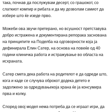
така, почнав да послужувам десерт, со грашокот, со
слаткиот компир и рибата и да му дозволам самиот да
избере што ќе изеде прво.
Можеби ова звучи претерано, но всушност претставува
добро истражена и документирана репорака заснована
на принципите на Поделба на одговорности која ја
дефинирала Елин Сатер, на основа на повеќе од 40
години клиничка работа и истражување во областа на
исхраната.
Сатер смета дека работа на родителот е да одреди што,
кога и каде се случува оброкот додека детето е
задолжено за одредувањекоја храна ќе ја консумира
прва и колку.
Според овој модел нема потреба да се играат игри, да