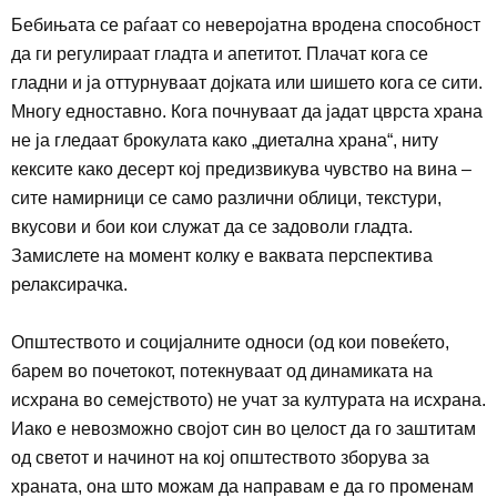
Бебињата се раѓаат со неверојатна вродена способност
да ги регулираат гладта и апетитот. Плачат кога се
гладни и ја оттурнуваат дојката или шишето кога се сити.
Многу едноставно. Кога почнуваат да јадат цврста храна
не
ја
гледаат
брокулата како „диетална храна“, ниту
кексите како десерт кој предизвикува чувство на вина
–
сите намирници се само различни облици, текстури,
вкусови и бои кои служат да се задоволи гладта.
Замислете на момент колку е ваквата перспектива
релаксирачка.
Општеството и социјалните односи (од кои повеќето,
барем во почетокот, потекнуваат од динамиката на
исхрана во семејството) не учат за културата на исхрана.
Иако е невозможно својот син во целост да го заштитам
од светот и начинот на кој општеството зборува за
храната, она што можам да направам е да го променам