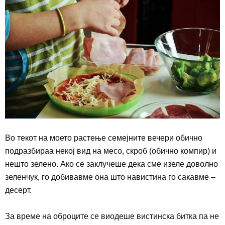
Во текот на моето растење семејните вечери обично
подразбираа некој вид на месо, скроб (обично компир) и
нешто зелено. Ако се заклучеше дека сме изеле доволно
зеленчук, го добивавме она што навистина го сакавме –
десерт.
За време на оброците се виодеше вистинска битка па не