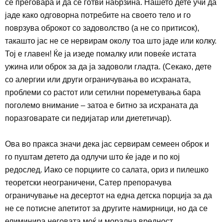
се преговара и да се готви набрзина. Нашето дете учи да
јаде како одговорна потребите на своето тело и го
поврзува оброкот со задоволство (а не со притисок),
такашто јас не се нервирам
околу тоа што јаде или колку.
Тој е главен! Ќе ја изеде помалку или повеќе истата
ужина или оброк за да ја задоволи гладта. (Секако, дете
со алергии или други ограничувања во исхраната,
проблеми со растот или сетилни пореметувања бара
поголемо внимание
–
затоа е битно за исхраната да
поразговарате си педијатар или диететичар).
Ова во пракса значи дека јас сервирам семеен оброк и
го пуштам детето да одлучи што ќе јаде и по кој
редослед. Иако се порциите со салата, ориз и пилешко
теоретски неограничени, Сатер препорачува
ограничување на десертот на една детска порција за да
не се потисне апетитот за другите намирници, но да се
елиминира неговата моќ и морална вредност.