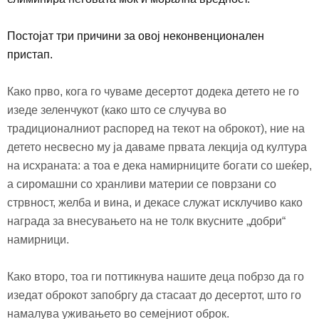
П
остојат три причини за овој неконвенционален
пристап.
Како прво, кога го чуваме десертот додека детето не го
изеде зеленчукот (како што се случува во
традиционалниот распоред на текот на оброкот
),
ние на
детето несвесно му ја даваме првата лекција од култура
на исхраната: а тоа е дека намирниците богати со шеќер,
а сиромашни со хранливи материи се поврзани со
стрвност, желба и вина, и декасе служат исклучиво како
награда за внесувањето на не толк вкусните „добри“
намирници.
Како второ, тоа ги поттикнува нашите деца побрзо да го
изедат оброкот запобргу да стасаат до десертот, што го
намалува уживањето во семејниот оброк.