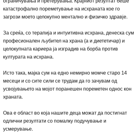
ограничувања и претерувања
.
Крајниот резултат беше
катастрофално пореметување на исхраната кое го
загрози моето целокупно ментално и физичко здравје.
За среќа, со терапија и интуитивна исхрана, денеска сум
професионал
е
н љубител на храна (а и диететичар) и
целокупната кариера ја изградив на борба против
културата на исхрана.
Исто така, мајка сум на едно немирно
момче старо 14
месеци и со сите сили се трудам да го зачувам од
усвојувањето на мојот поранешен пореметен однос кон
храната.
Ова е област во која нашите деца можат да постигнат
одлични резултати со помалку подучување и
усмерување.