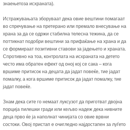
знаењетоза исхраната).
Истражувањата зборуваат дека овие вештини помагаат
во спречување на претерано или премало внесување на
храна за да се одржи стабилна телесна тежина, да се
поттикнат подобри вештини за прифаќање на храна и да
се формираат позитивни ставови за јадењето и храната.
Спротивно на тоа, контролата на исхраната на детето
често има обратен ефект од оној кој се сака – кога
вршиме притисок на децата да јадат повеќе, тие јадат
помалку, а кога вршиме притисок да јадат помалку, тие
јадат повеќе.
Знам дека сите го немаат луксузот да приготват двојна
порција пилешки гради или кељво надеж дека нивните
деца прво ќе ја наполнат чинијата со овие врвни
состоки. Овој пристап е очигледно најдостапен за луѓето