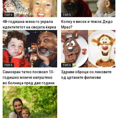
ТОП 5
ТОП 5
48-годишна жена го украла
Колку е висок и тежок Дедо
идентитетот на својата ќерка
Мраз?
ТОП 5
ТОП 5
Самохран татко посвоил 13-
Здрави оброци со ликовите
годишно момче напуштено
од цртаните филмови
во болница пред две години