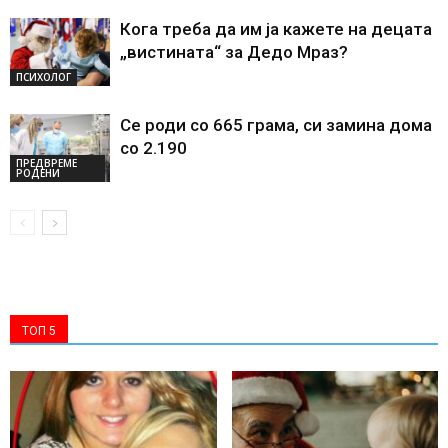
Кога треба да им ја кажете на децата
„вистината“ за Дедо Мраз?
ПСИХОЛОГ
Се роди со 665 грама, си замина дома
со 2.190
ПРЕДВРЕМЕ
РОДЕНИ
ТОП 5