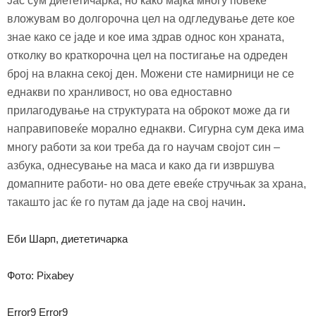
Јас сум диететичарка, но како мајка многу повеќе
вложувам во долгорочна цел на одгледување дете кое
знае како се јаде и кое има здрав однос кон храната,
отколку во краткорочна цел на постигање на одреден
број на влакна секој ден. Можени сте намирници не се
еднакви по хранливост, но ова едноставно
прилагодување на структурата на оброкот може да ги
направиповеќе морално еднакви. Сигурна сум дека има
многу работи за кои треба да го научам својот син
–
азбука, однесување на маса и како да ги извршува
домапните работи- но ова дете евеќе стручњак за храна,
такашто јас ќе го путам да јаде на свој начин
.
Еби Шарп, диететичарка
Фото: Pixabey
Error9
Error9