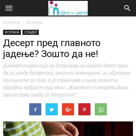
ПОЧЕТНА
ИСХРАНА
ИСХРАНА
СЛАЈДЕР
Десерт пред главното
јадење? Зошто да не!
Диететичарка која му дозволува на своето дете прво
да го изеде десертот, апотоа зеленчукот, ги објаснува
причините за тоа, а ја споменува и онаа позната
народна мудрост која вели: „Животот е непредвидлив,
затоа прво изеди го десертот“.