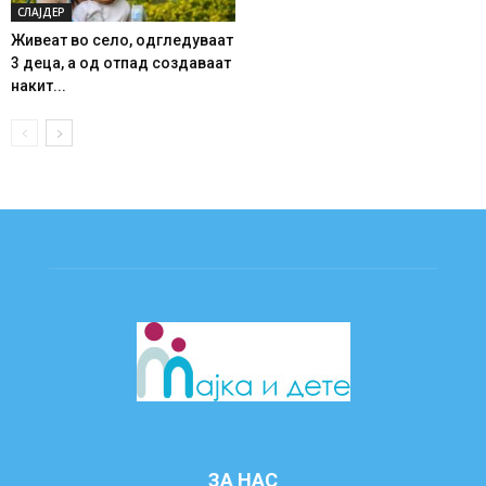
СЛАЈДЕР
Живеат во село, одгледуваат
3 деца, а од отпад создаваат
накит...
ЗА НАС