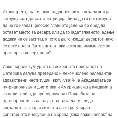
Икако трето, тоа ги јакне надворешните сигнали кои ја
заглушуваат детската интуиција, било да ги поттикнува
да не го изедат целосно главното јадење во обид да
остават место за десерт, или да го јадат главното јадење
додека не се заситат, а потоа да го изедат десертот иако
се веќе полни. Затоа што и така секогаш имаме екстра
простор за десерт, нели?
Иако поради културата на исхраната пристапот на
Сатерова делува претерано и лекомислено,релевантни
здравствени институции, вклучувајќи ја Академијата за
нутриционизам и диететика и Американската академија
за педијатрија, ја препорачуваат Поделбата на
одговорности за да научат децата да ги следат
сигналите за глад и ситост и да го регулираат
сопственото внесување на храна
(
како важен аспект на