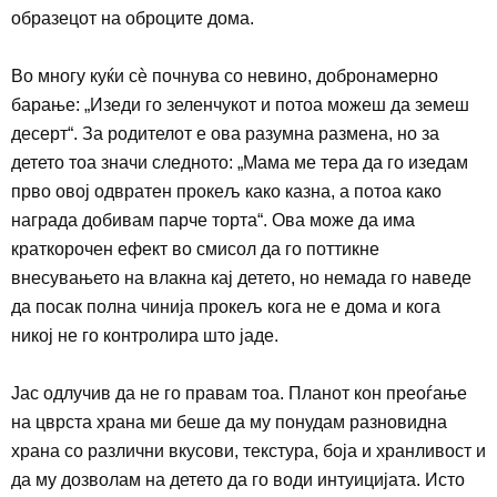
образецот на оброците дома.
Во многу куќи
сѐ почнува со невино, добронамерно
барање
:
„Изеди го зеленчукот и потоа можеш да земеш
десерт“. За родителот е ова разумна размена, но за
детето тоа значи следното: „Мама ме тера да го изедам
прво овој одвратен прокељ како казна, а потоа како
награда добивам парче торта“. Ова може да има
краткорочен ефект во смисол да го поттикне
внесувањето на влакна кај детето, но немада го наведе
да посак полна чинија прокељ кога не е дома и кога
никој не го контролира што јаде.
Јас одлучив да не го правам тоа. Планот кон преоѓање
на цврста храна ми беше да му понудам разновидна
храна со различни вкусови, текстура, боја и хранливост и
да му дозволам на детето да го води интуицијата. Исто