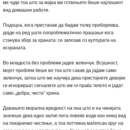
ме чуди тоа што за мајка ми готвењето беше најлошиот
вид домашни работи.
Подоцна, кога престанав да бидам толку преборлива,
дојде на ред уште попроблематично прашање кога
станува збор за храната: се запозав со културата на
исхраната
.
Во младоста без проблеми јадев зеленчук. Всушност,
мојот проблем беше во тоа што сакав да јадам само
зеленчук, затоа што ме научија дека пристојните девојки
ги игнорираат сигналите што им ги праќа телото и јадат
само „добра, чиста“ храна.
Давањето морална вредност на она што е на чинијата
значеше дека едно залче пита повеќе води кон некој вид
на покајничко чистење, а тоа поттикна маѓепсан круг на