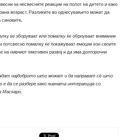
весни за несвесните реакции на полот на детето и како
 рана возраст. Разликите во однесувањето можат да
а синовите
.
малку ќе зборуваат или помалку ќе обрнуваат внимание
и потсвесно помалку ќе покажуваат емоции кон своите
е на нивниот емотивен развој и да има долгорочни
дадат најдоброто што можат и да направат сѐ што
 е да се разбере како нивната интеракција со
а Маскаро.