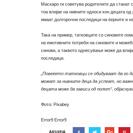
Маскаро ги советува родителите да станат с
тоа влијае на нивните односи кон децата од
имаат долгорочни последици на ќерките и н
Така на пример, татковците со синовите по
на емотивните потреби на синовите и можеб
синови, а таквото однесување може да влија
последици.
„Повеќето татковци се обидуваат да го 
можат за нивните деца да успеат, но важно
децата може да зависи од полот“, објаснув
Фото: Pixabey
Error9
Error9
АКЦИЈА