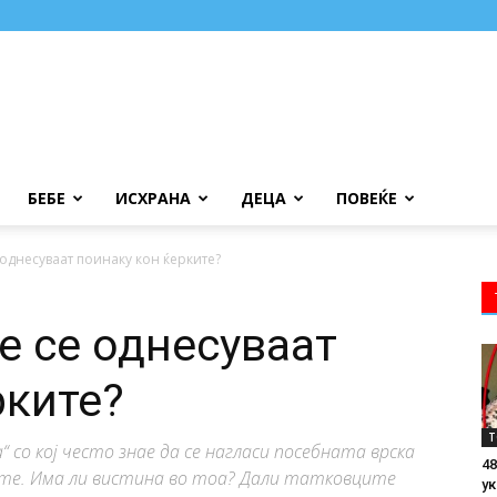
БЕБЕ
ИСХРАНА
ДЕЦА
ПОВЕЌЕ
 однесуваат поинаку кон ќерките?
е се однесуваат
рките?
Т
“ со кој често знае да се нагласи посебната врска
48
ите. Има ли вистина во тоа? Дали татковците
ук