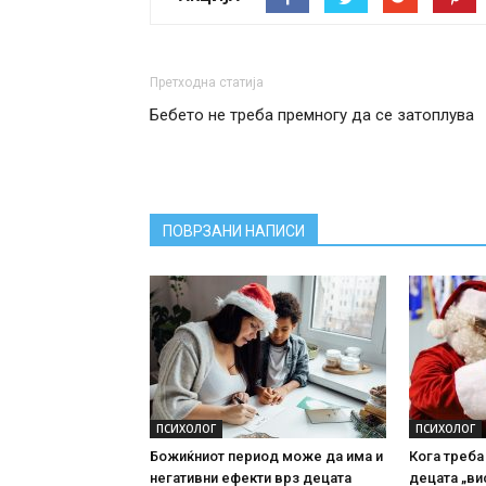
Претходна статија
Бебето не треба премногу да се затоплува
ПОВРЗАНИ НАПИСИ
ПСИХОЛОГ
ПСИХОЛОГ
Божиќниот период може да има и
Кога треба
негативни ефекти врз децата
децата „ви