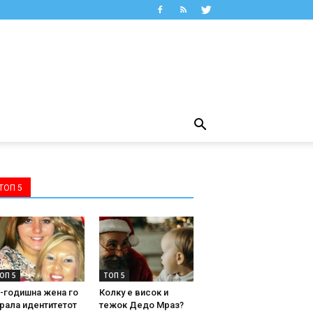
ТОП 5
ОП 5
ТОП 5
-годишна жена го
Колку е висок и
рала идентитетот
тежок Дедо Мраз?