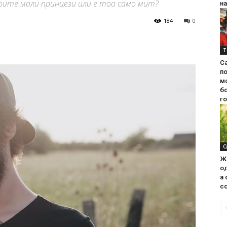
воите мали принцези или е тоа само мит?
на
184
0
Т
С
п
м
б
г
С
Ж
од
а 
со