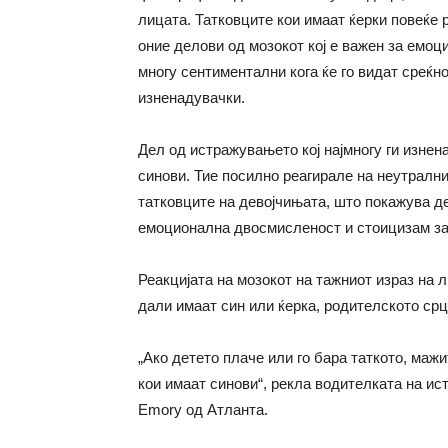
лицата. Татковците кои имаат ќерки повеќе 
оние делови од мозокот кој е важен за емоц
многу сентиментални кога ќе го видат среќно
изненадувачки.
Дел од истражувањето кој најмногу ги изнен
синови. Тие посилно реагирале на неутрални
татковците на девојчињата, што покажува д
емоционална двосмисленост и стоицизам за с
Реакцијата на мозокот на тажниот израз на л
дали имаат син или ќерка, родителското срц
„Ако детето плаче или го бара таткото, мажи
кои имаат синови“, рекла водителката на и
Emory од Атланта.