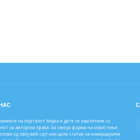
 НАС
С
жините на порталот Мајка и дете се заштитени со
нот за авторски права. За секоја форма на користење
елови од овој веб сајт или цели статии за комерцијални