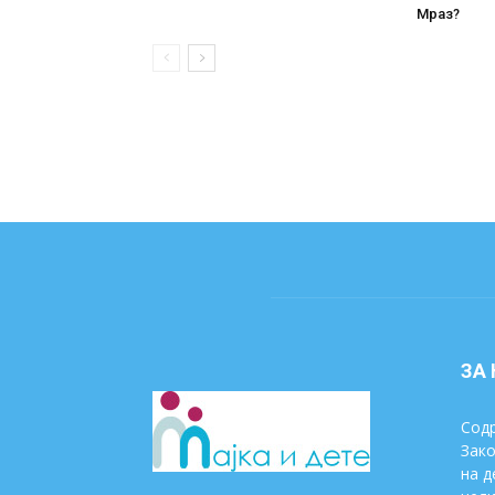
Мраз?
ЗА
Содр
Зако
на д