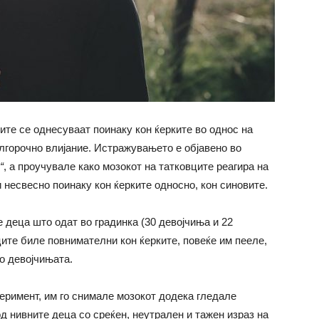
те се однесуваат поинаку кон ќерките во однос на
лгорочно влијание. Истражувањето е објавено во
“
, а проучувале како мозокот на татковците реагира на
 несвесно поинаку кон ќерките односно, кон синовите.
 деца што одат во градинка (30 девојчиња и 22
ите биле повнимателни кон ќерките, повеќе им пееле,
о девојчињата.
еримент, им го снимале мозокот додека гледале
од нивните деца со среќен, неутрален и тажен израз на