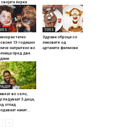
 својата ќерка
ОП 5
ТОП 5
амохран татко
Здрави оброци со
освоил 13-годишно
ликовите од
омче напуштено во
цртаните филмови
олница пред две
одини
ЛАЈДЕР
ивеат во село,
гледуваат 3 деца,
од отпад
здаваат накит...