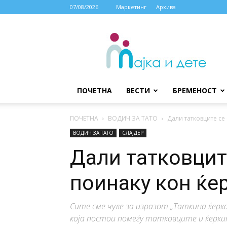
07/08/2026
Маркетинг
Архива
МАЈКА
И
ДЕТЕ
ПОЧЕТНА
ВЕСТИ
БРЕМЕНОСТ
ПОЧЕТНА
ВОДИЧ ЗА ТАТО
Дали татковците се
ВОДИЧ ЗА ТАТО
СЛАЈДЕР
Дали татковцит
поинаку кон ќе
Сите сме чуле за изразот „Таткина ќерка
која постои помеѓу татковците и ќерк