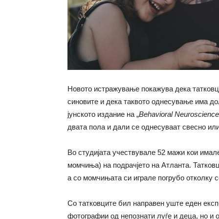
Новото истражување покажува дека татковци
синовите и дека таквото однесување има до
јунското издание на „
Behavioral Neuroscience
двата пола и дали се однесуваат свесно или
Во студијата учествувале 52 мажи кои имале
момчиња) на подрачјето на Атланта. Татковц
а со момчињата си играле погрубо отколку с
Со татковците бил направен уште еден експ
фотографии од непознати луѓе и деца, но и 