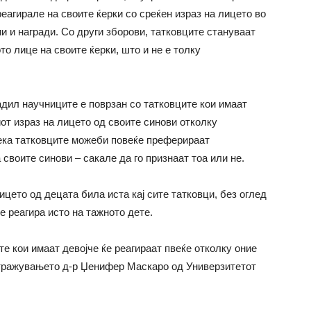
реагирале на своите ќерки со среќен израз на лицето во
ии и награди. Со други зборови, татковците стануваат
то лице на своите ќерки, што и не е толку
адил научниците е поврзан со татковците кои имаат
от израз на лицето од своите синови отколку
ека татковците можеби повеќе преферираат
воите синови – сакале да го признаат тоа или не.
ицето од децата била иста кај сите татковци, без оглед
е реагира исто на тажното дете.
те кои имаат девојче ќе реагираат пвеќе отколку оние
стражувањето д-р Џенифер Маскаро од Универзитетот