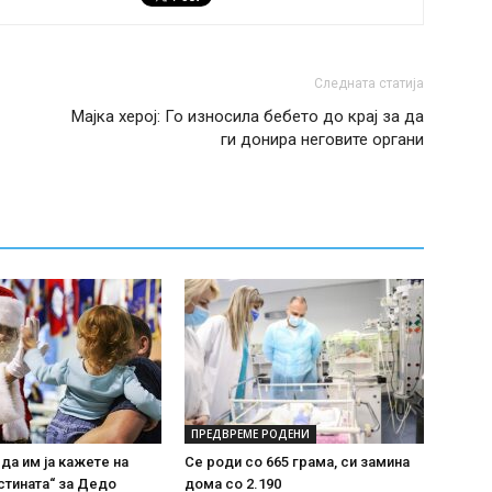
Следната статија
Мајка херој: Го износила бебето до крај за да
ги донира неговите органи
ПРЕДВРЕМЕ РОДЕНИ
 да им ја кажете на
Се роди со 665 грама, си замина
стината“ за Дедо
дома со 2.190