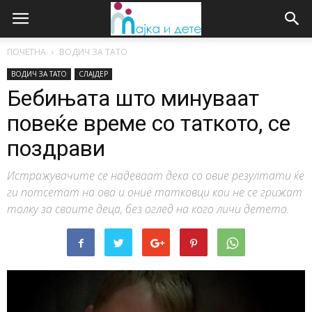
ПОЧЕТНА
ВОДИЧ ЗА ТАТО
ВОДИЧ ЗА ТАТО
СЛАЈДЕР
Бебињата што минуваат
повеќе време со таткото, се
поздрави
Истражувачите се надеваат дека со овие резултати ќе
ги потсетат на ова и оние татковци кои не се грижат
толку за своите деца, без оглед на кого личи детето.