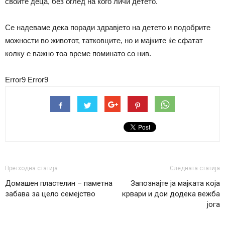
своите деца, без оглед на кого личи детето.
Се надеваме дека поради здравјето на детето и подобрите
можности во животот, татковците, но и мајките ќе сфатат
колку е важно тоа време поминато со нив.
Error9
Error9
Претходна статија
Следната статија
Домашен пластелин – паметна
Запознајте ја мајката која
забава за цело семејство
крвари и дои додека вежба
јога