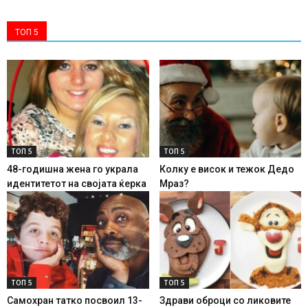
ТОП 5
ТОП 5
ТОП 5
48-годишна жена го украла
Колку е висок и тежок Дедо
идентитетот на својата ќерка
Мраз?
ТОП 5
ТОП 5
Самохран татко посвоил 13-
Здрави оброци со ликовите