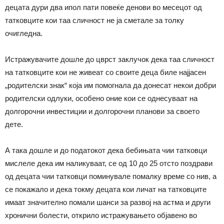
децата дури два ипол пати повеќе денови во месецот од
татковците кои таа сличност не ја сметале за толку
очигледна.
Истражувачите дошле до цврст заклучок дека таа сличност
на татковците кои не живеат со своите деца биле најјасен
„родителски знак“ која им помогнала да донесат некои добри
родителски одлуки, особено оние кои се однесуваат на
долгорочни инвестиции и долгорочни планови за своето
дете.
А така дошле и до податокот дека бебињата чии татковци
мислеле дека им наликуваат, се од 10 до 25 отсто поздрави
од децата чии татковци поминувале помалку време со нив, а
се покажало и дека токму децата кои личат на татковците
имаат значително помали шанси за развој на астма и други
хронични болести, открило истражувањето објавено во