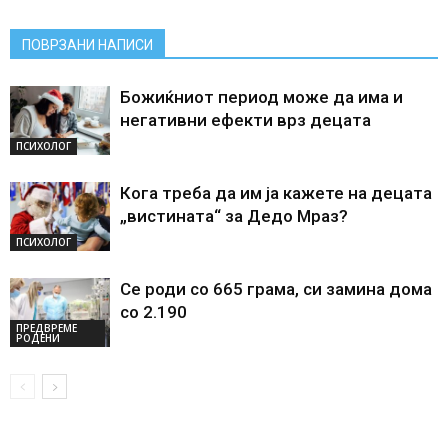
ПОВРЗАНИ НАПИСИ
Божиќниот период може да има и
негативни ефекти врз децата
ПСИХОЛОГ
Кога треба да им ја кажете на децата
„вистината“ за Дедо Мраз?
ПСИХОЛОГ
Се роди со 665 грама, си замина дома
со 2.190
ПРЕДВРЕМЕ
РОДЕНИ