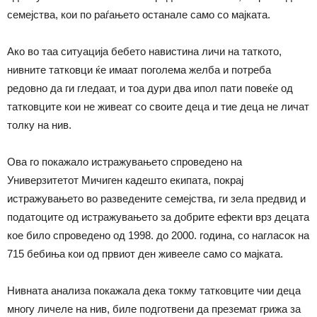
семејства, кои по раѓањето останале само со мајката.
Ако во таа ситуација бебето навистина личи на таткото,
нивните татковци ќе имаат поголема желба и потреба
редовно да ги гледаат, и тоа дури два ипол пати повеќе од
татковците кои не живеат со своите деца и тие деца не личат
толку на нив.
Ова го покажало истражувањето спроведено на
Универзитетот Мичиген кадешто екипата, покрај
истражувањето во разведените семејства, ги зела предвид и
податоците од истражувањето за добрите ефекти врз децата
кое било спроведено од 1998. до 2000. година, со нагласок на
715 бебиња кои од првиот ден живееле само со мајката.
Нивната анализа покажала дека токму татковците чии деца
многу личеле на нив, биле подготвени да преземат грижа за