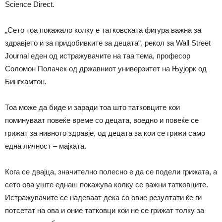
Science Direct.
„Сето тоа покажало колку е татковската фигура важна за
здравјето и за придобивките за децата“, рекол за Wall Street
Journal еден од истражувачите на таа тема, професор
Соломон Полачек од државниот универзитет на Њујорк од
Бингхамтон.
Тоа може да биде и заради тоа што татковците кои
поминуваат повеќе време со децата, воедно и повеќе се
грижат за нивното здравје, од децата за кои се грижи само
една личност – мајката.
Кога се двајца, значително полесно е да се подели грижата, а
сето ова уште еднаш покажува колку се важни татковците.
Истражувачите се надеваат дека со овие резултати ќе ги
потсетат на ова и оние татковци кои не се грижат толку за