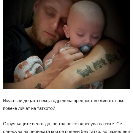
Имаат ли децата некоја одредена предност во животот ако
повеќе личат на таткото?
Стручњаците велат да, но тоа не се однесува на сите. Се
однесува на бебињата кои се родени без татко, во разведени