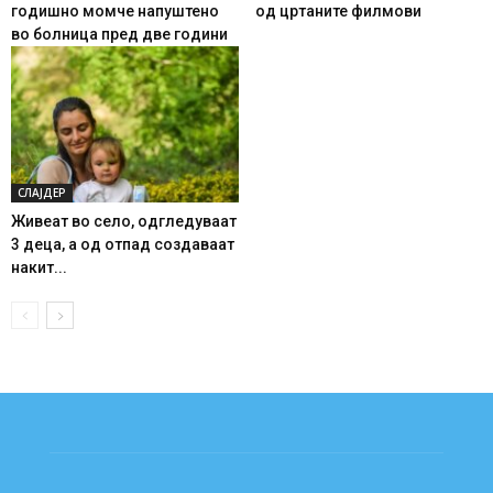
годишно момче напуштено
од цртаните филмови
во болница пред две години
СЛАЈДЕР
Живеат во село, одгледуваат
3 деца, а од отпад создаваат
накит...