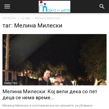
ПОЧЕТНА
тагови
Мелина Милески
таг: Мелина Милески
СЕМЕЈСТВО
Мелина Милески: Кој вели дека со пет
деца се нема време...
Мелина Милески е сопственичка на салоните за убавина