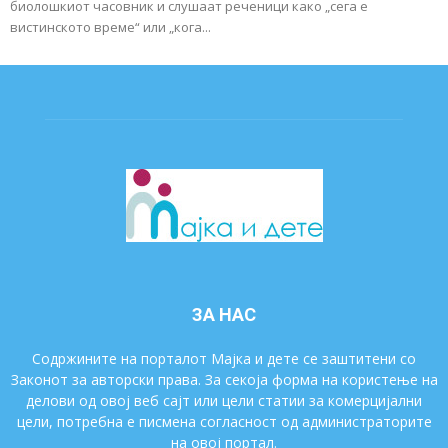
биолошкиот часовник и слушаат реченици како „сега е
вистинското време“ или „кога...
ЗА НАС
Содржините на порталот Мајка и дете се заштитени со
Законот за авторски права. За секоја форма на користење на
делови од овој веб сајт или цели статии за комерцијални
цели, потребна е писмена согласност од администраторите
на овој портал.