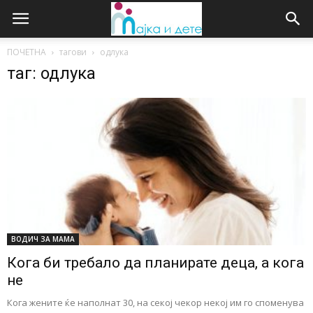
ПОЧЕТНА
тагови
одлука
таг: одлука
ВОДИЧ ЗА МАМА
Кога би требало да планирате деца, а кога
не
Кога жените ќе наполнат 30, на секој чекор некој им го споменува