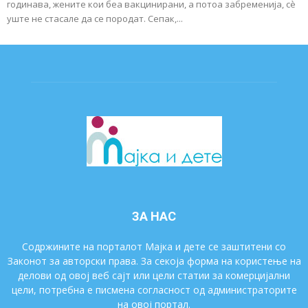
годинава, жените кои беа вакцинирани, а потоа забременија, сè
уште не стасале да се породат. Сепак,...
ЗА НАС
Содржините на порталот Мајка и дете се заштитени со
Законот за авторски права. За секоја форма на користење на
делови од овој веб сајт или цели статии за комерцијални
цели, потребна е писмена согласност од администраторите
на овој портал.