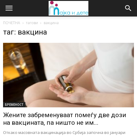
ПОЧЕТНА
тагови
вакцина
таг: вакцина
БРЕМЕНОСТ
Жените забременуваат помеѓу две дози
на вакцината, па ништо не им...
Откако масовната вакцинација во Србија започна во јануари