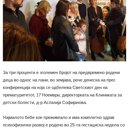
За три проценти е зголемен бројот на предвремено родени
деца во однос на лани, во земјава, рече денеска на прес
конференција на која се одбележа Светскиот ден на
прематуритетот, 17 Ноември, директорката на Клиниката за
детски болести, д-р Аспазија Софијанова.
Најмалото бебе кое преживеало и има комплетно здрав
психофизички развој е родено во 25-та гестациска недела со