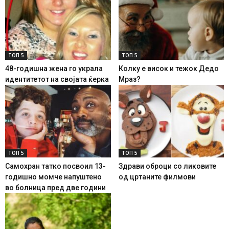
ТОП 5
ТОП 5
48-годишна жена го украла
Колку е висок и тежок Дедо
идентитетот на својата ќерка
Мраз?
ТОП 5
ТОП 5
Самохран татко посвоил 13-
Здрави оброци со ликовите
годишно момче напуштено
од цртаните филмови
во болница пред две години