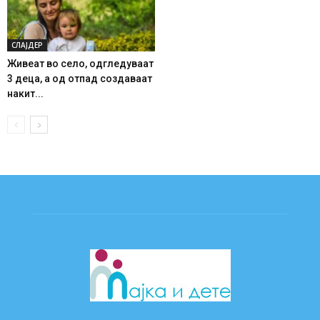
СЛАЈДЕР
Живеат во село, одгледуваат
3 деца, а од отпад создаваат
накит...