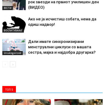
рок sвезди на првиот училишен ден
(ВИДЕО)
ВЕСТИ
Ако не ја исчистиш собата, нема да
одиш надвор!
ВОСПИТУВАЊЕ
Дали имате синхронизирани
менструални циклуси со вашата
сестра, мајка и најдобра другарка?
Uncategorized
ТОП 5