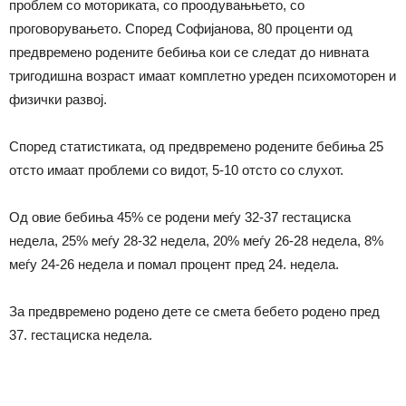
проблем со моториката, со проодувањњето, со
проговорувањето. Според Софијанова, 80 проценти од
предвремено родените бебиња кои се следат до нивната
тригодишна возраст имаат комплетно уреден психомоторен и
физички развој.
Според статистиката, од предвремено родените бебиња 25
отсто имаат проблеми со видот, 5-10 отсто со слухот.
Од овие бебиња 45% се родени меѓу 32-37 гестациска
недела, 25% меѓу 28-32 недела, 20% меѓу 26-28 недела, 8%
меѓу 24-26 недела и помал процент пред 24. недела.
За предвремено родено дете се смета бебето родено пред
37. гестациска недела.