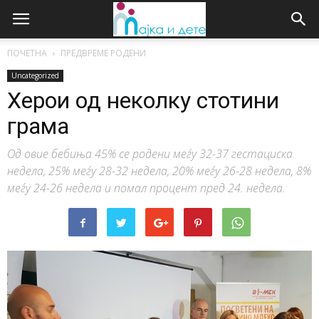
ПОЧЕТНА
ПРЕДВРЕМЕ РОДЕНИ
Uncategorized
Херои од неколку стотини
грама
Од овие бебиња 45% се родени меѓу 32-37 гестациска
недела, 25% меѓу 28-32 недела, 20% меѓу 26-28 недела, 8%
меѓу 24-26 недела и помал процент пред 24. недела.