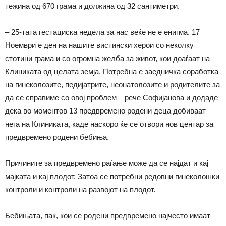
тежина од 670 грама и должина од 32 сантиметри.
– 25-тата гестациска недела за нас веќе не е енигма. 17
Ноември е ден на нашите вистински херои со неколку
стотини грама и со огромна желба за живот, кои доаѓаат на
Клиниката од целата земја. Потребна е заедничка соработка
на гинеколозите, педијатрите, неонатолозите и родителите за
да се справиме со овој проблем – рече Софијанова и додаде
дека во моментов 13 предвремено родени деца добиваат
нега на Клиниката, каде наскоро ќе се отвори нов центар за
предвремено родени бебиња.
Причините за предвремено раѓање може да се најдат и кај
мајката и кај плодот. Затоа се потребни редовни гинеколошки
контроли и контроли на развојот на плодот.
Бебињата, пак, кои се родени предвремено најчесто имаат