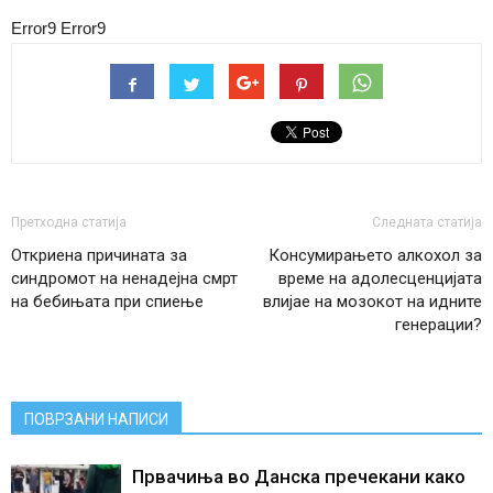
Error9
Error9
Претходна статија
Следната статија
Откриена причината за
Консумирањето алкохол за
синдромот на ненадејна смрт
време на адолесценцијата
на бебињата при спиење
влијае на мозокот на идните
генерации?
ПОВРЗАНИ НАПИСИ
Првачиња во Данска пречекани како