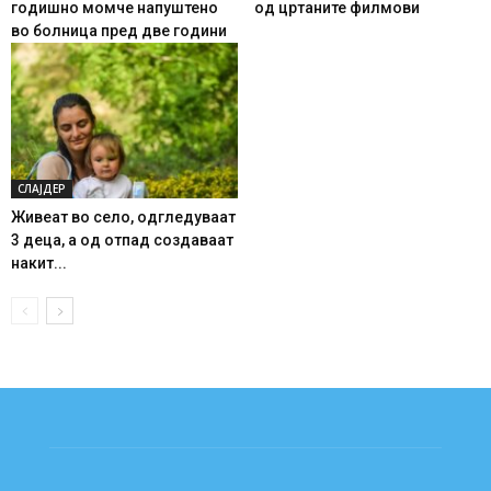
годишно момче напуштено
од цртаните филмови
во болница пред две години
СЛАЈДЕР
Живеат во село, одгледуваат
3 деца, а од отпад создаваат
накит...