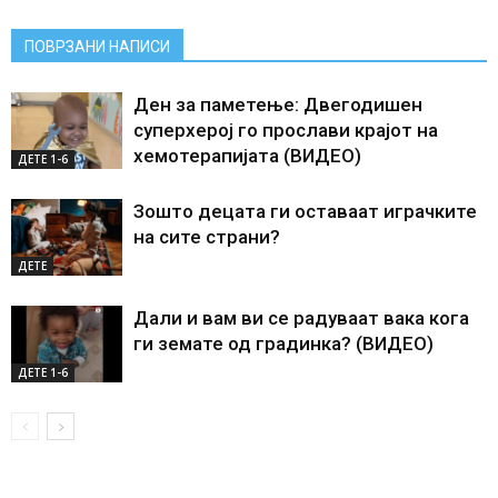
ПОВРЗАНИ НАПИСИ
Ден за паметење: Двегодишен
суперхерој го прослави крајот на
хемотерапијата (ВИДЕО)
ДЕTE 1-6
Зошто децата ги оставаат играчките
на сите страни?
ДЕТЕ
Дали и вам ви се радуваат вака кога
ги земате од градинка? (ВИДЕО)
ДЕTE 1-6