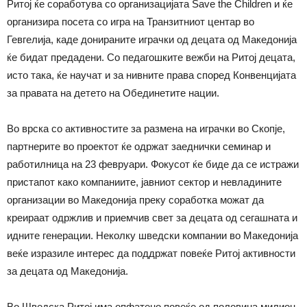
Ритој ќе соработува со организацијата Save the Children и ќе
организира посета со игра на Транзитниот центар во
Гевгелија, каде донираните играчки од децата од Македонија
ќе бидат предадени. Со педагошките вежби на Ритој децата,
исто така, ќе научат и за нивните права според Конвенцијата
за правата на детето на Обединетите нации.
Во врска со активностите за размена на играчки во Скопје,
партнерите во проектот ќе одржат заеднички семинар и
работилница на 23 февруари. Фокусот ќе биде да се истражи
пристапот како компаниите, јавниот сектор и невладините
организации во Македонија преку соработка можат да
креираат одржлив и приемчив свет за децата од сегашната и
идните генерации. Неколку шведски компании во Македонија
веќе изразиле интерес да поддржат повеќе Ритој активности
за децата од Македонија.
Во Шведска Ритој има опфатено повеќе од половина милион