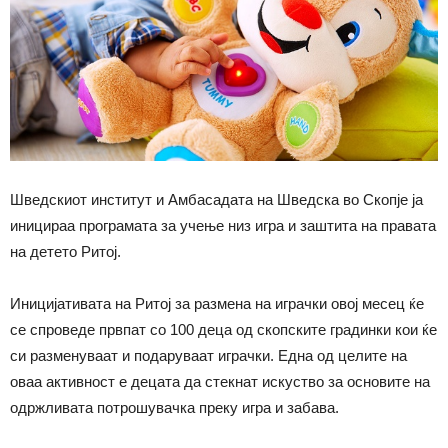
Шведскиот институт и Амбасадата на Шведска во Скопје ја
иницираа програмата за учење низ игра и заштита на правата
на детето Ритој.
Иницијативата на Ритој за размена на играчки овој месец ќе
се спроведе првпат со 100 деца од скопските градинки кои ќе
си разменуваат и подаруваат играчки. Една од целите на
оваа активност е децата да стекнат искуство за основите на
одржливата потрошувачка преку игра и забава.