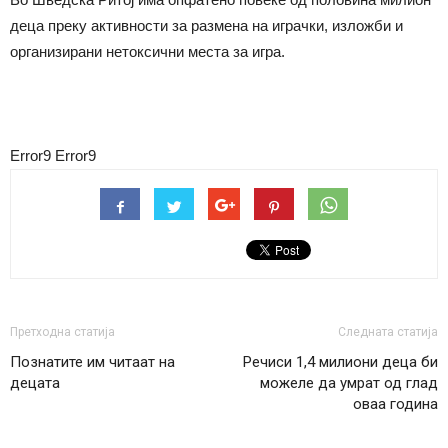
деца преку активности за размена на играчки, изложби и
организирани нетоксични места за игра.
Error9
Error9
Претходна статија
Следната статија
Познатите им читаат на
Речиси 1,4 милиони деца би
децата
можеле да умрат од глад
оваа година