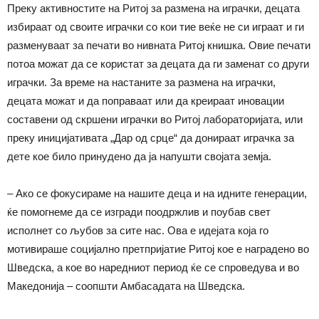
Преку активностите на Ритој за размена на играчки, децата
избираат од своите играчки со кои тие веќе не си играат и ги
разменуваат за печати во нивната Ритој книшка. Овие печати
потоа можат да се користат за децата да ги заменат со други
играчки. За време на настаните за размена на играчки,
децата можат и да поправаат или да креираат иновации
составени од скршени играчки во Ритој лабораторијата, или
преку иницијативата „Дар од срце“ да донираат играчка за
дете кое било принудено да ја напушти својата земја.
– Ако се фокусираме на нашите деца и на идните генерации,
ќе помогнеме да се изгради поодржлив и поубав свет
исполнет со љубов за сите нас. Ова е идејата која го
мотивираше социјално претпријатие Ритој кое е наградено во
Шведска, а кое во наредниот период ќе се спроведува и во
Македонија – соопшти Амбасадата на Шведска.