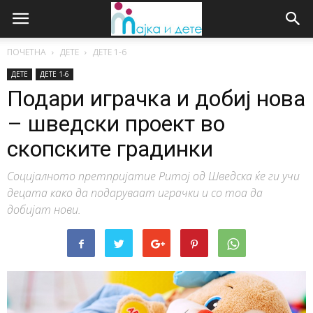
ПОЧЕТНА
ДЕТЕ
ДЕTE 1-6
ДЕТЕ
ДЕTE 1-6
Подари играчка и добиј нова
– шведски проект во
скопските градинки
Социјалното претпријатие Ритој од Шведска ќе ги учи
децата како да подаруваат играчки и со тоа да
добијат нови.