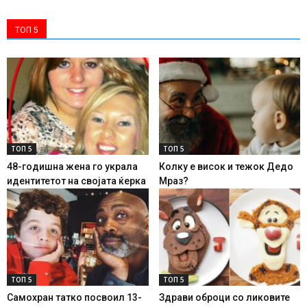
ТОП 5
ТОП 5
ТОП 5
48-годишна жена го украла
Колку е висок и тежок Дедо
идентитетот на својата ќерка
Мраз?
ТОП 5
ТОП 5
Самохран татко посвоил 13-
Здрави оброци со ликовите