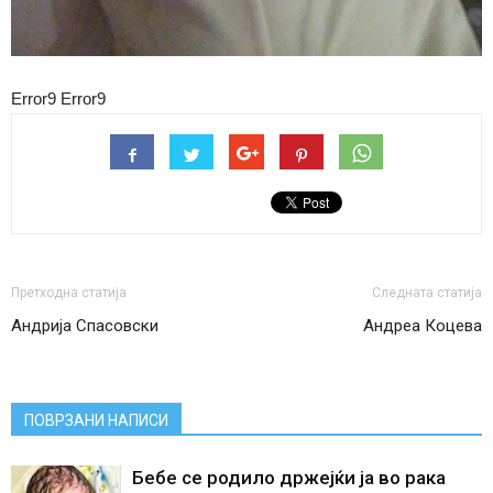
Error9
Error9
Претходна статија
Следната статија
Андрија Спасовски
Андреа Коцева
ПОВРЗАНИ НАПИСИ
Бебе се родило држејќи ја во рака