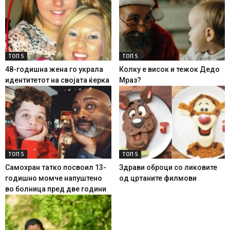
ТОП 5
ТОП 5
48-годишна жена го украла
Колку е висок и тежок Дедо
идентитетот на својата ќерка
Мраз?
ТОП 5
ТОП 5
Самохран татко посвоил 13-
Здрави оброци со ликовите
годишно момче напуштено
од цртаните филмови
во болница пред две години