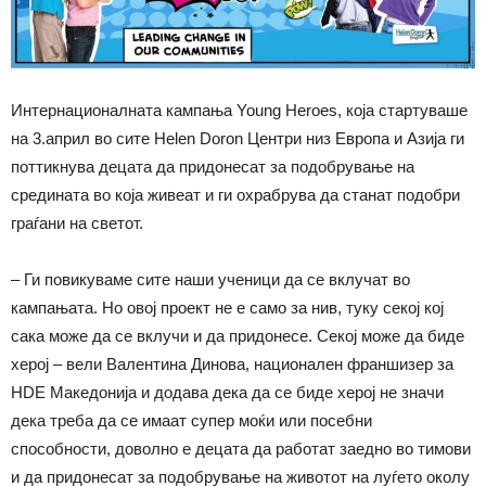
Интернационалната кампања Young Heroes, која стартуваше
на 3.април во сите Helen Doron Центри низ Европа и Азија ги
поттикнува децата да придонесат за подобрување на
средината во која живеат и ги охрабрува да станат подобри
граѓани на светот.
– Ги повикуваме сите наши ученици да се вклучат во
кампањата. Но овој проект не е само за нив, туку секој кој
сака може да се вклучи и да придонесе. Секој може да биде
херој – вели Валентина Динова, национален франшизер за
HDE Македонија и додава дека да се биде херој не значи
дека треба да се имаат супер моќи или посебни
способности, доволно е децата да работат заедно во тимови
и да придонесат за подобрување на животот на луѓето околу