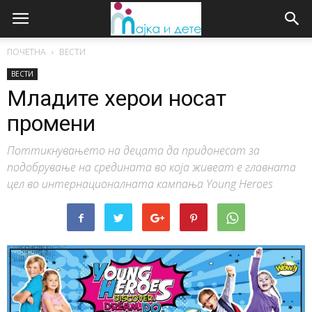
ПОЧЕТНА
ВЕСТИ
ВЕСТИ
Младите херои носат
промени
Поттикнувањето на децата да придонесат за
подобрување на средината во која живеат е главната
цел во интернационалната кампања Young Heroes