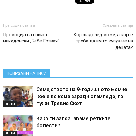
Претходна статија
Следната статија
Промоција на првиот
Кој сладолед може, а кој не
македонски „Бебе Готвач“
треба да им го купувате на
децата?
ПОВРЗАНИ НАПИСИ
Семејството на 9-годишното момче
кое е во кома заради стампедо, го
тужи Тревис Скот
ВЕСТИ
Како ги запознаваме ретките
болести?
ВЕСТИ