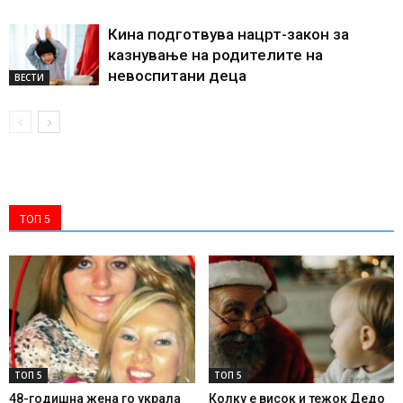
Кина подготвува нацрт-закон за
казнување на родителите на
невоспитани деца
ВЕСТИ
ТОП 5
ТОП 5
ТОП 5
48-годишна жена го украла
Колку е висок и тежок Дедо