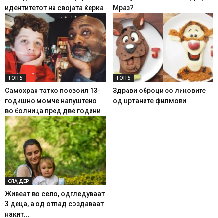
идентитетот на својата ќерка
Мраз?
ТОП 5
ТОП 5
Самохран татко посвоил 13-
Здрави оброци со ликовите
годишно момче напуштено
од цртаните филмови
во болница пред две години
СЛАЈДЕР
Живеат во село, одгледуваат
3 деца, а од отпад создаваат
накит...