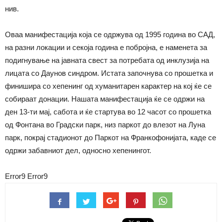
нив.
Оваа манифестација која се одржува од 1995 година во САД,
на разни локации и секоја година е побројна, е наменета за
подигнување на јавната свест за потребата од инклузија на
лицата со Даунов синдром. Истата започнува со прошетка и
финишира со хепенинг од хуманитарен карактер на кој ќе се
собираат донации. Нашата манифестација ќе се одржи на
ден 13-ти мај, сабота и ќе стартува во 12 часот со прошетка
од Фонтана во Градски парк, низ паркот до влезот на Луна
парк, покрај стадионот до Паркот на Франкофонијата, каде се
одржи забавниот дел, односно хепенингот.
Error9
Error9