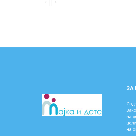
ЗА
Содр
Зако
на д
цели
на о