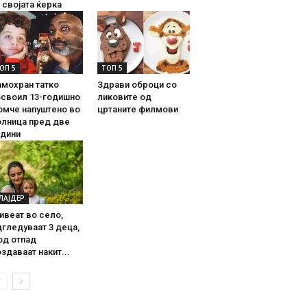
 својата ќерка
ОП 5
ТОП 5
амохран татко
Здрави оброци со
освоил 13-годишно
ликовите од
омче напуштено во
цртаните филмови
олница пред две
одини
ЛАЈДЕР
ивеат во село,
гледуваат 3 деца,
од отпад
здаваат накит...