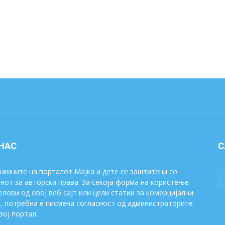
 НАС
С
жините на порталот Мајка и дете се заштитени со
нот за авторски права. За секоја форма на користење
елови од овој веб сајт или цели статии за комерцијални
, потребна е писмена согласност од администраторите
вој портал.