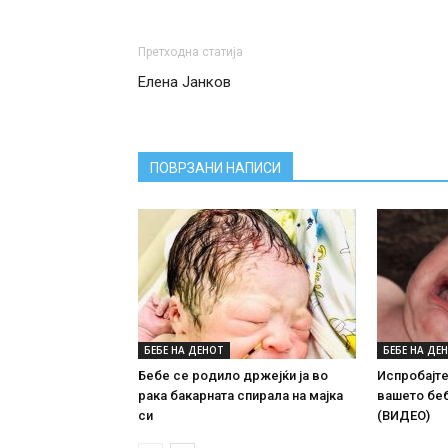
Претходна статија
Елена Јанков
ПОВРЗАНИ НАПИСИ
БЕБЕ НА ДЕНОТ
БЕБЕ НА ДЕ
Бебе се родило држејќи ја во
Испробајте
рака бакарната спирала на мајка
вашето бе
си
(ВИДЕО)