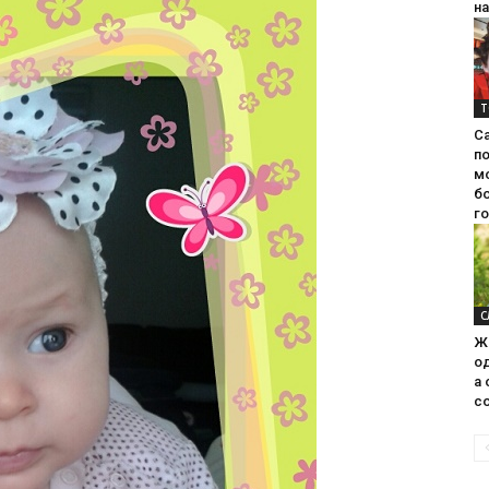
на
Т
С
п
м
б
г
С
Ж
од
а 
со