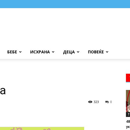
БЕБЕ
ИСХРАНА
ДЕЦА
ПОВЕЌЕ
а
323
0
Т
48
ук