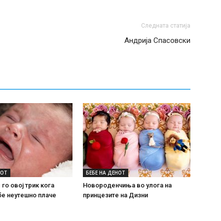
Следната статија
Андрија Спасовски
НОТ
БЕБЕ НА ДЕНОТ
 го овој трик кога
Новороденчиња во улога на
бе неутешно плаче
принцезите на Дизни