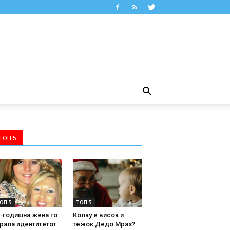
ТОП 5
ОП 5
ТОП 5
-годишна жена го
Колку е висок и
рала идентитетот
тежок Дедо Мраз?