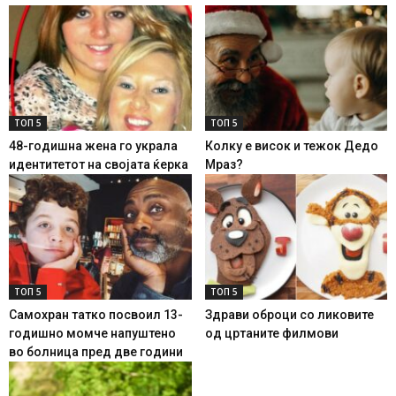
ТОП 5
ТОП 5
48-годишна жена го украла
Колку е висок и тежок Дедо
идентитетот на својата ќерка
Мраз?
ТОП 5
ТОП 5
Самохран татко посвоил 13-
Здрави оброци со ликовите
годишно момче напуштено
од цртаните филмови
во болница пред две години