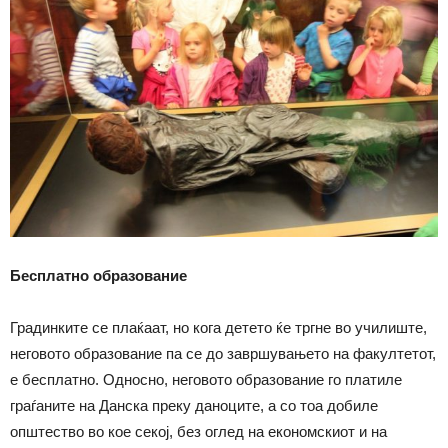
Бесплатно образование
Градинките се плаќаат, но кога детето ќе тргне во училиште,
неговото образование па се до завршувањето на факултетот,
е бесплатно. Односно, неговото образование го платиле
граѓаните на Данска преку даноците, а со тоа добиле
општество во кое секој, без оглед на економскиот и на