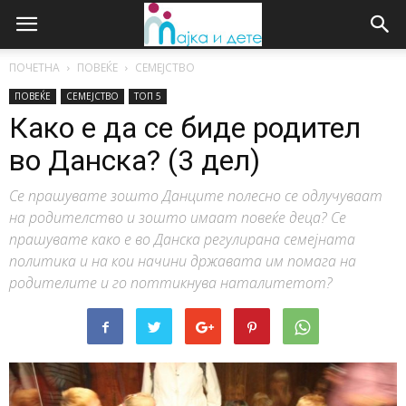
ПОЧЕТНА
ПОВЕЌЕ
СЕМЕЈСТВО
ПОВЕЌЕ
СЕМЕЈСТВО
ТОП 5
Како е да се биде родител
во Данска? (3 дел)
Се прашувате зошто Данците полесно се одлучуваат
на родителство и зошто имаат повеќе деца? Се
прашувате како е во Данска регулирана семејната
политика и на кои начини државата им помага на
родителите и го поттикнува наталитетот?