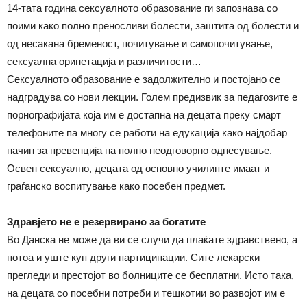
14-тата година сексуалното образование ги запознава со
поими како полно преносливи болести, заштита од болести и
од несакана бременост, почитување и самопочитување,
сексуална оринетација и различитости…
Сексуалното образование е задолжително и постојано се
надградува со нови лекции. Голем предизвик за педагозите е
порнографијата која им е достапна на децата преку смарт
телефоните па многу се работи на едукација како најдобар
начин за превенција на полно неодговорно однесување.
Освен сексуално, децата од основно училипте имаат и
граѓанско воспитување како посебен предмет.
Здравјето не е резервирано за богатите
Во Данска не може да ви се случи да плаќате здравствено, а
потоа и уште куп други партиципации. Сите лекарски
прегледи и престојот во болниците се бесплатни. Исто така,
на децата со посебни потреби и тешкотии во развојот им е