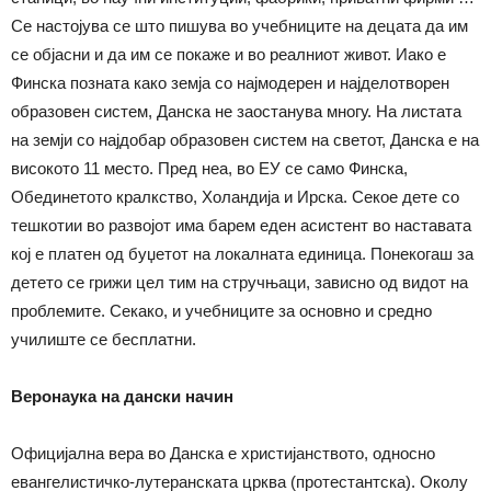
Се настојува се што пишува во учебниците на децата да им
се објасни и да им се покаже и во реалниот живот. Иако е
Финска позната како земја со најмодерен и најделотворен
образовен систем, Данска не заостанува многу. На листата
на земји со најдобар образовен систем на светот, Данска е на
високото 11 место. Пред неа, во ЕУ се само Финска,
Обединетото кралкство, Холандија и Ирска. Секое дете со
тешкотии во развојот има барем еден асистент во наставата
кој е платен од буџетот на локалната единица. Понекогаш за
детето се грижи цел тим на стручњаци, зависно од видот на
проблемите. Секако, и учебниците за основно и средно
училиште се бесплатни.
Веронаука на дански начин
Официјална вера во Данска е христијанството, односно
евангелистичко-лутеранската црква (протестантска). Околу