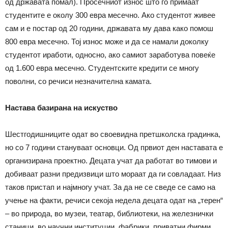
од државата помал). Просечниот износ што го примаат
студентите е околу 300 евра месечно. Ако студентот живее
сам и е постар од 20 години, државата му дава како помош
800 евра месечно. Тој износ може и да се намали доколку
студентот иработи, односно, ако самиот заработува повеќе
од 1.600 евра месечно. Студентските кредити се многу
поволни, со речиси незначителна камата.
Настава базирана на искуство
Шестгодишниците одат во своевидна претшколска градинка,
но со 7 години стануваат основци. Од првиот ден наставата е
организирана проектно. Децата учат да работат во тимови и
добиваат разни предизвици што мораат да ги совладаат. Низ
таков пристап и најмногу учат. За да не се сведе се само на
учење на факти, речиси секоја недела децата одат на „терен“
– во природа, во музеи, театар, библиотеки, на железнички
станици, во научни институции, фабрики, приватни фирми …