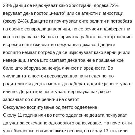
28% Данци се изјаснуваат како христијани, додека 72%
веруваат дека постои „нешто“ или се атеисти и агностици
(околу 24%). Данците ги почитуваат сите религии и потребата
на своите сонародници верници, но се речиси индиферентни
кон тоа прашање. Верата е приватна работа на секој граѓанин
и среќни е што живеат во секуларна држава. Данците
воопшто немаат потреба да се изјаснуваат како верници или
неверници, затоа што сметаат дека тоа не е прашање кое
било што зборува за нечија личност и вредности. Во
училишптата постои веронаука два пати неделно, но
родителите и децата можат да одберат дали ќе ја посетуваат
или не. Децата кои посетуваат веронаука пак, ќе се
запознаат со сите религии на светот.
Сексуално воспитување од петто одделение
Околу 11 година или во петто одделение децата почнуваат
да учат за сексуално одговорното однесување. На почеток ги
учат биолошко-социолошките основи, но околу 13-тата или