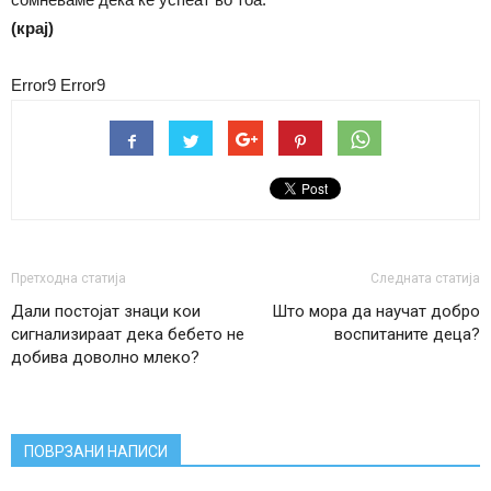
(крај)
Error9
Error9
Претходна статија
Следната статија
Дали постојат знаци кои
Што мора да научат добро
сигнализираат дека бебето не
воспитаните деца?
добива доволно млеко?
ПОВРЗАНИ НАПИСИ