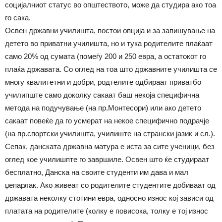
социјалниот статус во општеството, може да студира ако тоа
го сака.
Освен државни училишта, постои опција и за запишување на
детето во приватни училишта, но и тука родителите плаќаат
само 20% од сумата (помеѓу 200 и 250 евра, а остатокот го
плаќа државата. Со оглед на тоа што државните училишта се
многу квалитетни и добри, родтелите одбираат приватбо
училипште само доколку сакаат баш некоја специфична
метода на подучување (на пр.Монтесори) или ако детето
сакаат повеќе да го усмерат на некое специфично подрачје
(на пр.спортски училишта, училиште на странски јазик и сл.).
Сепак, данската државна матура е иста за сите ученици, без
оглед кое училишпте го завршиле. Освен што ќе студираат
бесплатно, Данска на своите студенти им дава и мал
џепарлак. Ако живеат со родителите студентите добиваат од
државата неколку стотини евра, односно износ кој зависи од
платата на родителите (колку е повисока, толку е тој износ