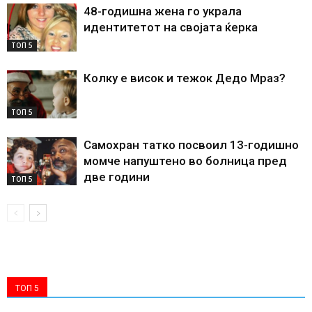
48-годишна жена го украла
идентитетот на својата ќерка
ТОП 5
Колку е висок и тежок Дедо Мраз?
ТОП 5
Самохран татко посвоил 13-годишно
момче напуштено во болница пред
две години
ТОП 5
ТОП 5