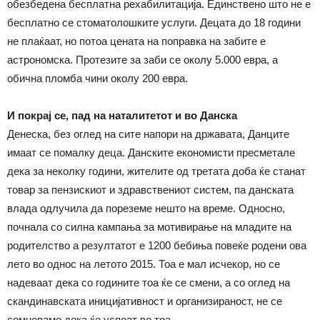
обезбедена бесплатна рехабилитација. Единствено што не е
бесплатно се стоматолошките услуги. Децата до 18 години
не плаќаат, но потоа цената на поправка на забите е
астрономска. Протезите за заби се околу 5.000 евра, а
обична пломба чини околу 200 евра.
И покрај се, пад на наталитетот и во Данска
Денеска, без оглед на сите напори на државата, Данците
имаат се помалку деца. Данските економисти пресметале
дека за неколку години, жителите од третата доба ќе станат
товар за пензискиот и здравствениот систем, па данската
влада одлучила да пореземе нешто на време. Односно,
почнала со силна кампања за мотивирање на младите на
родителство а резултатот е 1200 бебиња повеќе родени ова
лето во однос на летото 2015. Тоа е мал исчекор, но се
надеваат дека со годините тоа ќе се смени, а со оглед на
скандинавската иницијативност и организираност, не се
сомневаме дека ќе успеат во тоа.