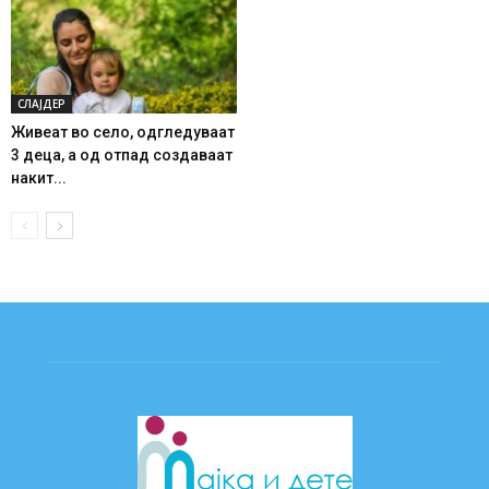
СЛАЈДЕР
Живеат во село, одгледуваат
3 деца, а од отпад создаваат
накит...