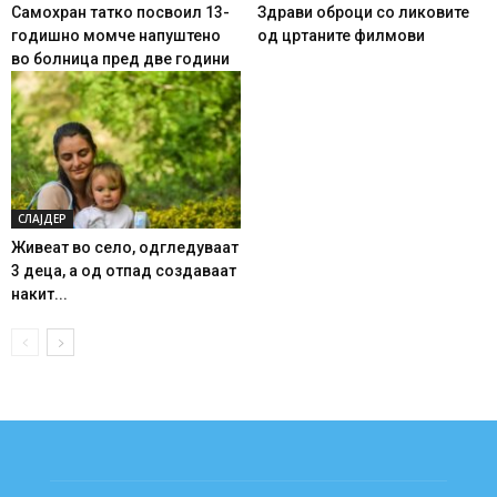
Самохран татко посвоил 13-
Здрави оброци со ликовите
годишно момче напуштено
од цртаните филмови
во болница пред две години
СЛАЈДЕР
Живеат во село, одгледуваат
3 деца, а од отпад создаваат
накит...