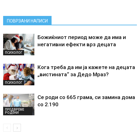
ПОВРЗАНИ НАПИСИ
Божиќниот период може да има и
негативни ефекти врз децата
ПСИХОЛОГ
Кога треба да им ја кажете на децата
„вистината“ за Дедо Мраз?
ПСИХОЛОГ
Се роди со 665 грама, си замина дома
со 2.190
ПРЕДВРЕМЕ
РОДЕНИ