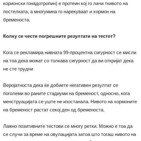
корионски гонадотропин) е протеин кој го лачи ткивото на
постелката, а многумина го нарекуваат и хормон на
бременоста.
Колку се чести погрешните резултати на тестот?
Кога се рекламира нивната 99-процентна сигурност се мисли
на тоа дека можат со толкава сигурност да ви откријат дека
не сте трудни
Веројатноста дека ќе добиете негативен резултат се
поголеми во раните стадиуми на бременост, односно, кога
менструацијата се уште не изостанала. Нивото на хормоните
на бременост растат секој ден од бременоста.
Лажно позитивните тестови се многу ретки. Можно е тоа да
се случи за време на овулацијата затоа што тогаш нивото на