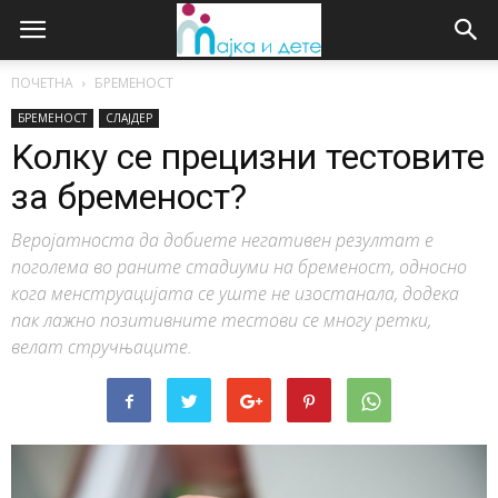
ПОЧЕТНА
БРЕМЕНОСТ
БРЕМЕНОСТ
СЛАЈДЕР
Kолку се прецизни тестовите
за бременост?
Веројатноста да добиете негативен резултат е
поголема во раните стадиуми на бременост, односно
кога менструацијата се уште не изостанала, додека
пак лажно позитивните тестови се многу ретки,
велат стручњаците.