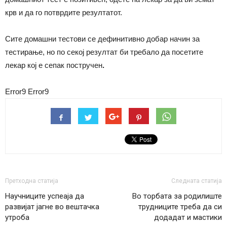
крв и да го потврдите резултатот.
Сите домашни тестови се дефинитивно добар начин за
тестирање, но по секој резултат би требало да посетите
лекар кој е сепак постручен
.
Error9
Error9
Претходна статија
Следната статија
Научниците успеаја да
Во торбата за родилиште
развијат јагне во вештачка
трудниците треба да си
утроба
додадат и мастики