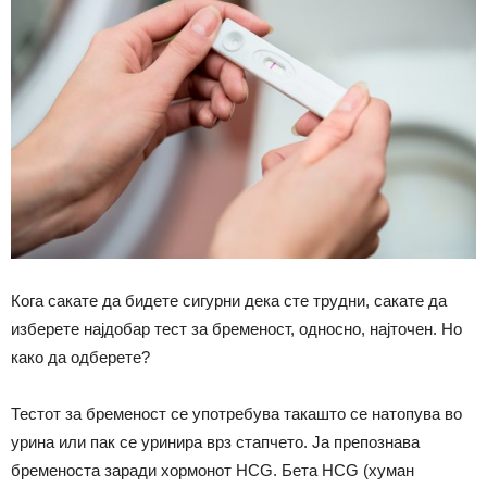
Кога сакате да бидете сигурни дека сте трудни, сакате да
изберете најдобар тест за бременост, односно, најточен. Но
како да одберете?
Тестот за бременост се употребува такашто се натопува во
урина или пак се уринира врз стапчето. Ја препознава
бременоста заради хормонот HCG. Бета HCG (хуман