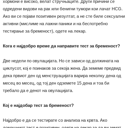
хормони е високо, велат стручњаците. Други причини се
одредени видови на рак или бенигни тумори кои лачат HCG.
Ако ви се појави позитивен резултат, а не сте биле сексуални
активни (мислиме на лажни паники и на беспотребно
тестирање за бременост), одете на лекар.
Кога е најдобро време да направите тест за бременост?
Две недели по овулацијата. Но се зависи од должината на
циклусот, кој е поинаков за секоја жена. Да земеме предвид
дека првиот ден од менструацијата варира неколку дена од
месец во месец, од тој ден одземете 15 дена и тоа би
требало да е денот на овулацијата.
Кој е најдобар тест за бременост?
Најдобро е да се тестирате со анализа на крвта. Ако
домашниот тест е позитивен, одете на лекар за да ви земат