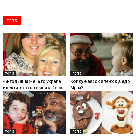
ТОП 5
ТОП 5
ТОП 5
48-годишна жена го украла
Колку е висок и тежок Дедо
идентитетот на својата ќерка
Мраз?
ТОП 5
ТОП 5