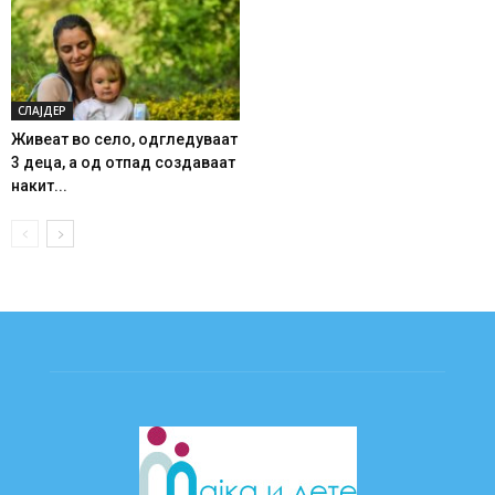
СЛАЈДЕР
Живеат во село, одгледуваат
3 деца, а од отпад создаваат
накит...