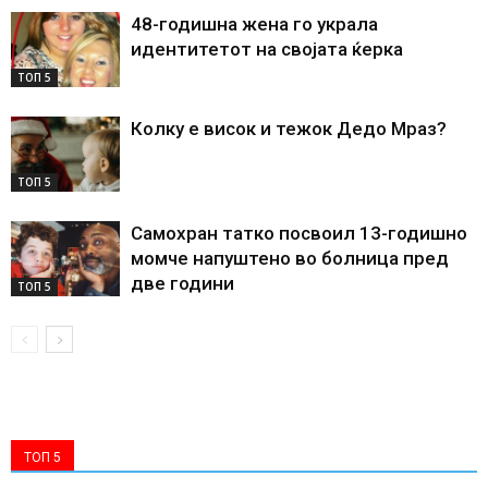
48-годишна жена го украла
идентитетот на својата ќерка
ТОП 5
Колку е висок и тежок Дедо Мраз?
ТОП 5
Самохран татко посвоил 13-годишно
момче напуштено во болница пред
две години
ТОП 5
ТОП 5