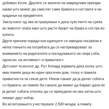
добивал ќотек. Другите се жалеле на навредливи прекари
какви што можат да смислат само браќата и сестрите и на
крадење на предметите.
Заклучокот од ова истражување е дека чувството на среќа
во животот опаѓа како што расте бројот на браќа и сестри во
куќата.
Други причини поради кои единците се наводно посреќни е
непостоењето на потребата да се натпреваруваат за
вниманието на родителите и поседувањето на своја соба,
односно, на интимност и приватност.
Детскиот психолог др. Рут Копард изјавила дека колку што
има повеќе деца во еден просечен дом, толку е помала
приватноста за секое дете. Некои сакаат да ја делат собата
со браќата, но повеќе би сакале да можат да бираат дали ќе
ја делат собата отколку да се принудени на ова затоа што
немаат друг избор.
Во испитувањето учествувале 2.500 млади, а помеѓу