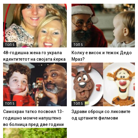
ТОП 5
ТОП 5
48-годишна жена го украла
Колку е висок и тежок Дедо
идентитетот на својата ќерка
Мраз?
ТОП 5
ТОП 5
Самохран татко посвоил 13-
Здрави оброци со ликовите
годишно момче напуштено
од цртаните филмови
во болница пред две години