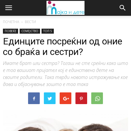
ПОЧЕТНА
ВЕСТИ
ПОВЕЌЕ
СЕМЕЈСТВО
ТОП 5
Единците посреќни од оние
со браќа и сестри?
Имате брат или сестра? Тогаш не сте среќни како што
е тоа вашиот пријател кој е единствено дете на
своите родители. Така тврди новото истражување кое
дава и објаснување зошто е тоа така