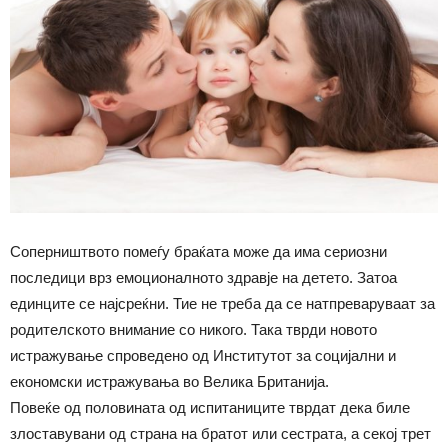
Соперништвото помеѓу браќата може да има сериозни
последици врз емоционалното здравје на детето. Затоа
единците се најсреќни. Тие не треба да се натпреваруваат за
родителското внимание со никого. Така тврди новото
истражување спроведено од Институтот за социјални и
економски истражувања во Велика Британија.
Повеќе од половината од испитаниците тврдат дека биле
злоставувани од страна на братот или сестрата, а секој трет