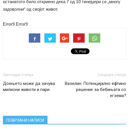
останатото било откриено дека 7 од 10 тинејџери се „многу
задоволни“ од својот живот.
Error9
Error9
Претходна статија
Следната статија
Доењето може да зачува
Вазелин: Потенцијално ефтино
милиони животи и пари
решение за бебињата со
егзема?
ПОВРЗАНИ НАПИСИ