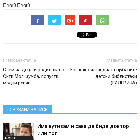
Error9
Error9
Претходна статија
Следната статија
Саем за деца и родители во
Еве како изгледаат најубавите
Сити Мол: зумба, попусти,
детски библиотеки
модни ревии…
(ГАЛЕРИЈА)
ПОВРЗАНИ НАПИСИ
Има аутизам и сака да биде доктор
или поп
МОЕТО