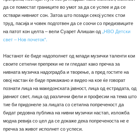
да се поместат границите во умот за да се успее и да се
оствари нивниот сон. Затоа што позади секој успех стои
труд, пасија и човек подготвен да се соочи со предизвиците
на патот кон целта – вели Суарет Алишан од
„НВО Детски
свет – Нов почеток“.
Настанот ќе биде надополнет од млади музички таленти кои
своите сетилни препреки не ги гледаат како пречка за
нивната музичка надоградба и творење, а пред гостите на
овој настан ќе биде прикажано и видео на кое ќе говорат
познати лица на македонската јавност, лица од естрадата, од
јавниот свет, лица од различни фели и професии на тема што
тие би придонеле за лицата со сетилна попреченост да
бидат редовна публика на нивни музички настап, изложба
модна ревија со цел да се докаже дека попреченоста не е
пречка за живот исполнет со успеси.