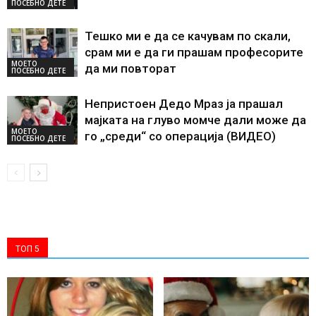
ПОСЕБНО ДЕТЕ
Тешко ми е да се качувам по скали,
срам ми е да ги прашам професорите
МОЕТО
да ми повторат
ПОСЕБНО ДЕТЕ
Непристоен Дедо Мраз ја прашал
мајката на глуво момче дали може да
МОЕТО
го „среди“ со операција (ВИДЕО)
ПОСЕБНО ДЕТЕ
ТОП 5