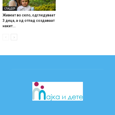
СЛАЈДЕР
Живеат во село, одгледуваат
3 деца, а од отпад создаваат
накит...