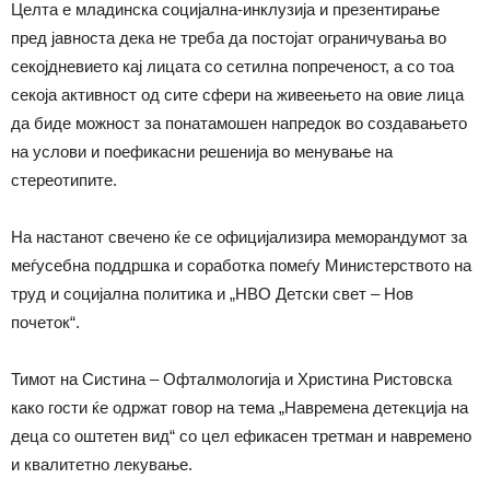
Целта е младинска социјална-инклузија и презентирање
пред јавноста дека не треба да постојат ограничувања во
секојдневието кај лицата со сетилна попреченост, а со тоа
секоја активност од сите сфери на живеењето на овие лица
да биде можност за понатамошен напредок во создавањето
на услови и поефикасни решенија во менување на
стереотипите.
На настанот свечено ќе се официјализира меморандумот за
меѓусебна поддршка и соработка помеѓу Министерството на
труд и социјална политика и „НВО Детски свет – Нов
почеток“.
Тимот на Систина – Офталмологија и Христина Ристовска
како гости ќе одржат говор на тема „Навремена детекција на
деца со оштетен вид“ со цел ефикасен третман и навремено
и квалитетно лекување.