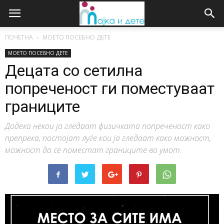
ПОЧЕТНА
МОЕТО ПОСЕБНО ДЕТЕ
МОЕТО ПОСЕБНО ДЕТЕ
Децата со сетилна
попреченост ги поместуваат
границите
Додека некои ја гледаат физичката попреченост како
препрека, постојат луѓе кои ја гледаат како можност,
можност да се поместат границите во умот.