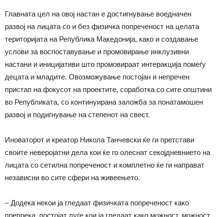
Главната цел на овој настан е достигнување воедначен
развој на лицата со и без физичка попреченост на целата
територијата на Република Македонија, како и создавање
услови за воспоставување и промовирање инклузивни
настани и иницијативи што промовираат интеракција помеѓу
децата и младите. Овозможување постојан и непречен
пристап на фокусот на проектите, соработка со сите општини
во Републиката, со континуирана заложба за понатамошен
развој и подигнување на степенот на свест.
Иноваторот и креатор Никола Танчевски ќе ги претстави
своите неверојатни дела кои ќе го олеснат секојдневнието на
лицата со сетилна попреченост и комплетно ќе ги направат
независни во сите сфери на живеењето.
– Додека некои ја гледаат физичката попреченост како
препрека, постојат луѓе кои ја гледаат како можност, можност