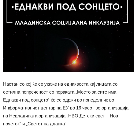
Настан со кој ќе се укаже на еднаквоста кај лицата со
сетилна попреченост со пораката „Место за сите има –
Еднакви под сонцето“ ќе се одржи во понеделник во
Информативниот центар на ЕУ во 16 часот во организација
на Невладината организација „НВО Детски свет – Нов
почеток“ и „Светот на дланка“.