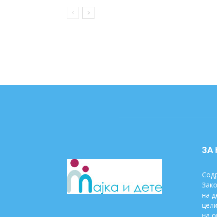
ЗА
Содр
Зако
на д
цели
на о