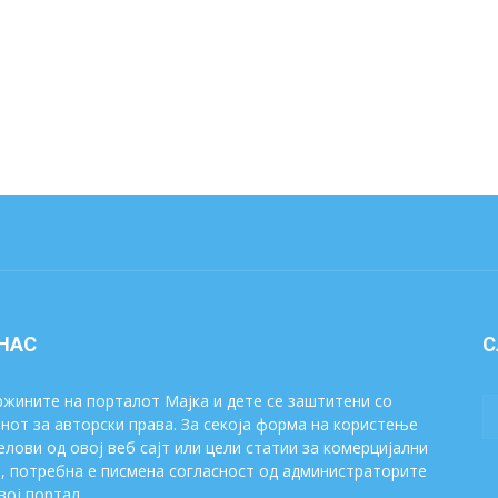
 НАС
С
жините на порталот Мајка и дете се заштитени со
нот за авторски права. За секоја форма на користење
елови од овој веб сајт или цели статии за комерцијални
, потребна е писмена согласност од администраторите
вој портал.