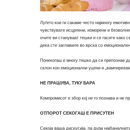
Луѓето кои ги сакаме често најмногу емотивн
чувствувате исцрпени, изморени и безволни
очите ви стануваат тешки и се гасите како св
дека сте заглавиле во врска со емоционале
Понекогаш е многу тешко да се препознае д
склон кон емоционални уцени и „вампиризам“
НЕ ПРАШУВА, ТУКУ БАРА
Компромисот е збор кој не го познава и не пр
ОТПОРОТ СЕКОГАШ Е ПРИСУТЕН
Секоја ваша дискусија, па дури најбаналнат