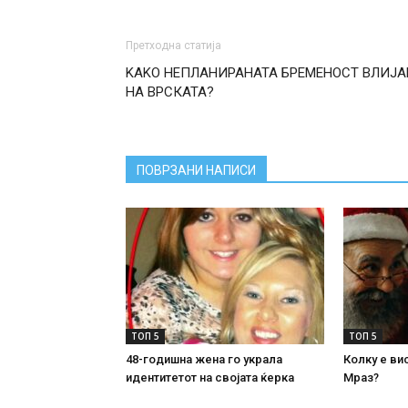
Претходна статија
KAKO НЕПЛАНИРАНАТА БРЕМЕНОСТ ВЛИЈА
НА ВРСКАТА?
ПОВРЗАНИ НАПИСИ
ТОП 5
ТОП 5
48-годишна жена го украла
Колку е ви
идентитетот на својата ќерка
Мраз?