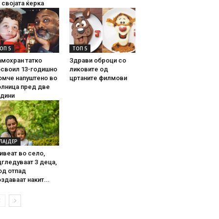
 својата ќерка
ОП 5
ТОП 5
амохран татко
Здрави оброци со
освоил 13-годишно
ликовите од
омче напуштено во
цртаните филмови
олница пред две
одини
ЛАЈДЕР
ивеат во село,
гледуваат 3 деца,
од отпад
здаваат накит...