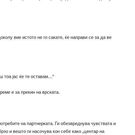
доколу вие истото не го сакате, ќе направи се за да ве
ш тоа јас ќе те оставам…“
реме е за прекин на врската.
 потребите на партнерката. Ги обезвреднува чувствата и
брзо и вешто ги насочува кон себе како „центар на