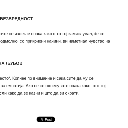
 БЕЗВРЕДНОСТ
ите не излегле онака како што тој замислувал, ќе се
подмолно, со прикриени начини, ви наметнал чувство на
ВНА ЉУБОВ
есто“. Копнее по внимание и сака сите да му се
ва емпатија. Ако не се однесувате онака како што тој
сли како да ве казни и што да ви скрати.