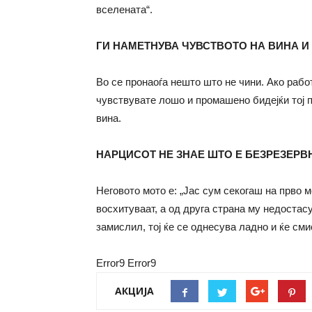
вселената“.
ГИ НАМЕТНУВА ЧУВСТВОТО НА ВИНА И
Во се пронаоѓа нешто што не чини. Ако работ
чувствувате лошо и промашено бидејќи тој 
вина.
НАРЦИСОТ НЕ ЗНАЕ ШТО Е БЕЗРЕЗЕР
Неговото мото е: „Јас сум секогаш на прво м
восхитуваат, а од друга страна му недостасу
замислил, тој ќе се однесува ладно и ќе сми
Error9
Error9
АКЦИЈА