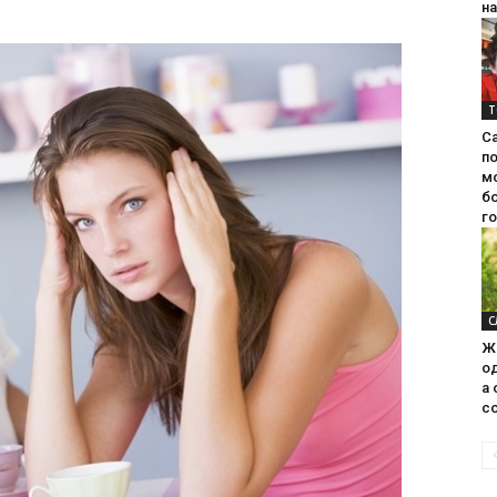
на
Т
С
п
м
б
г
С
Ж
од
а 
со