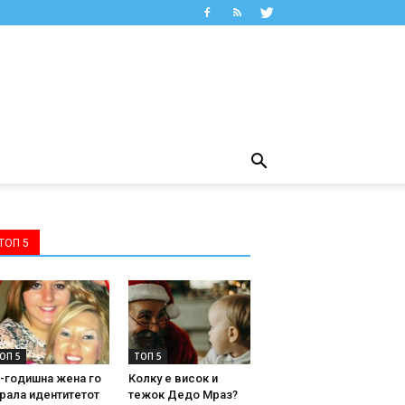
ТОП 5
ОП 5
ТОП 5
-годишна жена го
Колку е висок и
рала идентитетот
тежок Дедо Мраз?