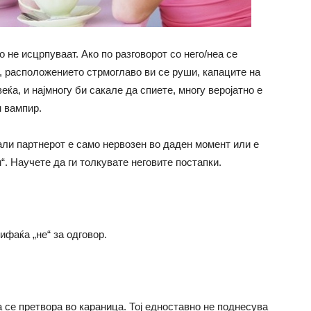
о не исцрпуваат. Ако по разговорот со него/неа се
, расположението стрмоглаво ви се руши, капаците на
еќа, и најмногу би сакале да спиете, многу веројатно е
н вампир.
али партнерот е само нервозен во даден момент или е
. Научете да ги толкувате неговите постапки.
ифаќа „не“ за одговор.
а се претвора во караница. Тој едноставно не поднесува