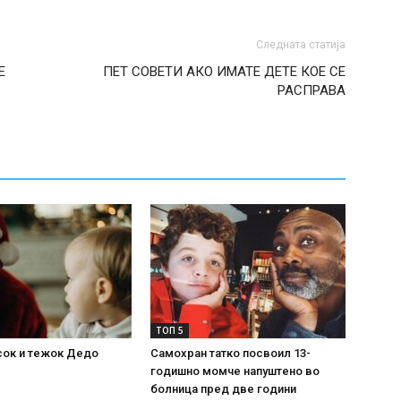
Следната статија
Е
ПЕТ СОВЕТИ АКО ИМАТЕ ДЕТЕ КОЕ СЕ
РАСПРАВА
ТОП 5
сок и тежок Дедо
Самохран татко посвоил 13-
годишно момче напуштено во
болница пред две години