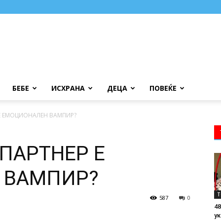
БЕБЕ
ИСХРАНА
ДЕЦА
ПОВЕЌЕ
Е ЕМОЦИОНАЛЕН ВАМПИР?
ПАРТНЕР Е
 ВАМПИР?
Т
587
0
48
ук