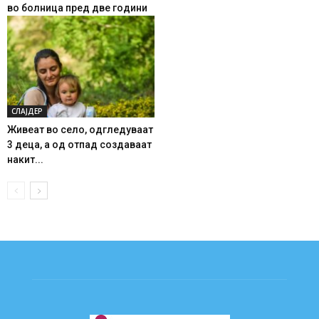
во болница пред две години
СЛАЈДЕР
Живеат во село, одгледуваат
3 деца, а од отпад создаваат
накит...