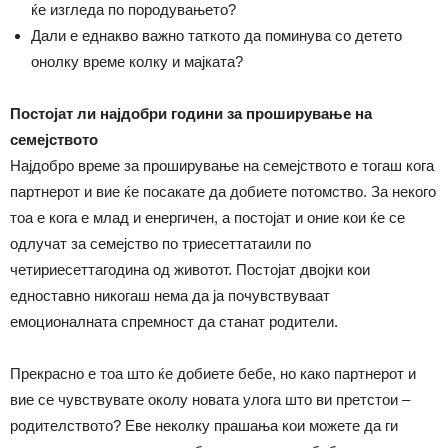
ќе изгледа по породувањето?
Дали е еднакво важно таткото да поминува со детето
онолку време колку и мајката?
Постојат ли најдобри години за проширување на
семејството
Најдобро време за проширување на семејството е тогаш кога
партнерот и вие ќе посакате да добиете потомство. За некого
тоа е кога е млад и енергичен, а постојат и оние кои ќе се
одлучат за семејство по триесеттатаили по
четириесеттагодина од животот. Постојат двојки кои
едноставно никогаш нема да ја почувствуваат
емоционалната спремност да станат родители.
Прекрасно е тоа што ќе добиете бебе, но како партнерот и
вие се чувствувате околу новата улога што ви претстои –
родителството? Еве неколку прашања кои можете да ги