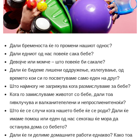
Дали бременоста ќе го промени нашиот однос?
Дали едниот од нас повеќе сака бебе?
Девојче или момче – што повеќе би сакале?
Дали ќе бидеме лишени оддружење, излегување, од
времето кои си го посветуваме само еден на друг?
Што најмногу не загрижува кога размислуваме за бебе?
Кога го замислуваме животот со бебе, дали тоа
гивклучува и валканитепелени и непроспиенитеноќи?
Што ќе се случи кога нашето бебе ќе се роди? Дали ќе
имаме помош или еден од нас секогаш ќе мора да
останува дома со бебето?
Дали ќе ги делиме домашните работи еднакво? Како тоа