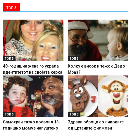
ТОП 5
ТОП 5
ТОП 5
48-годишна жена го украла
Колку е висок и тежок Дедо
идентитетот на својата ќерка
Мраз?
ТОП 5
ТОП 5
Самохран татко посвоил 13-
Здрави оброци со ликовите
годишно момче напуштено
од цртаните филмови