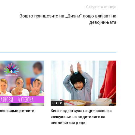
Следната статија
Зошто принцезите на „Дизни“ лошо влијаат на
девојчињата
ВЕСТИ
познаваме ретките
Кина подготвува нацрт-закон за
казнување на родителите на
невоспитани деца