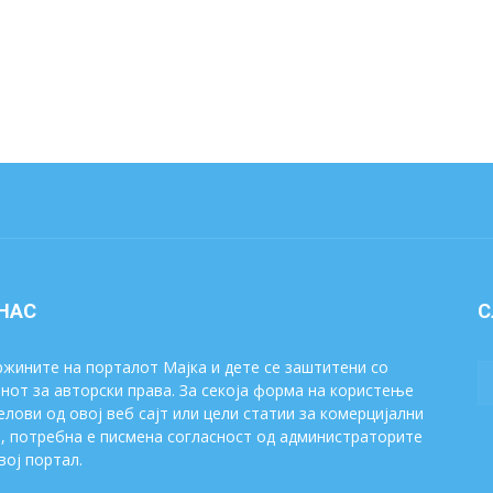
 НАС
С
жините на порталот Мајка и дете се заштитени со
нот за авторски права. За секоја форма на користење
елови од овој веб сајт или цели статии за комерцијални
, потребна е писмена согласност од администраторите
вој портал.