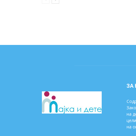
ЗА
Содр
Зако
на д
цели
на о