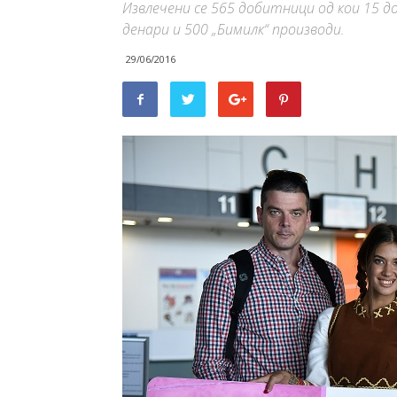
Извлечени се 565 добитници од кои 15 до
денари и 500 „Бимилк“ производи.
29/06/2016