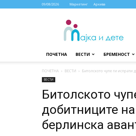
09/08/2026
Маркетинг
Архива
МАЈКА
И
ДЕТЕ
ПОЧЕТНА
ВЕСТИ
БРЕМЕНОСТ
ПОЧЕТНА
ВЕСТИ
Битолското чупе ги испрати 
ВЕСТИ
Битолското чуп
добитниците на
берлинска аван