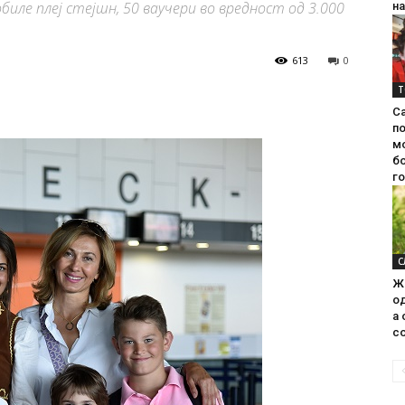
биле плеј стејшн, 50 ваучери во вредност од 3.000
на
613
0
Т
С
п
м
б
г
С
Ж
од
а 
со