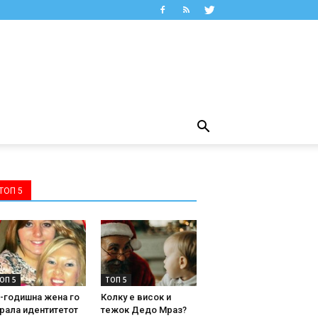
ТОП 5
ОП 5
ТОП 5
-годишна жена го
Колку е висок и
рала идентитетот
тежок Дедо Мраз?