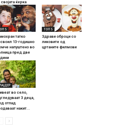
 својата ќерка
ОП 5
ТОП 5
амохран татко
Здрави оброци со
освоил 13-годишно
ликовите од
омче напуштено во
цртаните филмови
олница пред две
одини
ЛАЈДЕР
ивеат во село,
гледуваат 3 деца,
од отпад
здаваат накит...