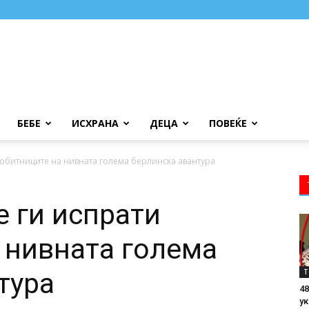
БЕБЕ
ИСХРАНА
ДЕЦА
ПОВЕЌЕ
добитниците на нивната голема берлинска авантура
е ги испрати
 нивната голема
Т
тура
48
ук