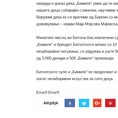
награда е доказ дека „Бимилк“ умее да ги н
нашите деца собирајќи сликички, научивме м
Верувам дека ќе се вратиме од Берлин со мн
доживување – изјави Маја Мојсова Мијовска
Минатиот месец во Битола беа извлечени ср
„Бимилк“ и брендот Битолското млеко со 10 
незаборавно патување, се радуваа и уште 56
од 3.000 денари и 500 „Бимилк“ производи.
Битолското чупе и „Бимилк“ ќе продолжат и 
носат незаборавни искуства за сите деца.
Error9
Error9
АКЦИЈА