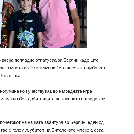
о вчера попладне отпатуваа за Берлин каде што
ско млеко со 10 витамини ќе ја посетат најубавата
 Зоолошка.
ногумина кои учествуваа во наградната игра
 меѓу нив беа добитниците на главната награда кои
 почетокот на нашата авантура во Берлин, еден од
ство е голем љубител на Битолското млеко а оваа