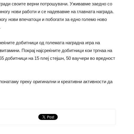
агради своите верни потрошувачи. Уживавме заедно со
ногу нови работи и се надевавме на главната награда.
огу нови впечатоци и побогати за едно големо ново
.
еќните добитници од големата наградна игра на
витамини. Покрај најсреќните добитници кои тргнаа на
5 добитници на 15 плеј стејшн, 50 ваучери во вредност
понатаму преку оригинални и креативни активности да