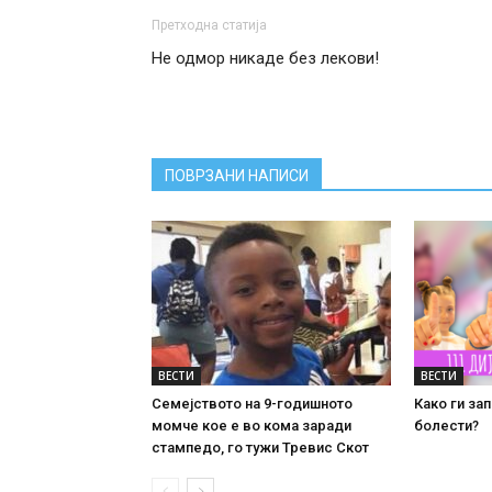
Претходна статија
Не одмор никаде без лекови!
ПОВРЗАНИ НАПИСИ
ВЕСТИ
ВЕСТИ
Семејството на 9-годишното
Како ги за
момче кое е во кома заради
болести?
стампедо, го тужи Тревис Скот