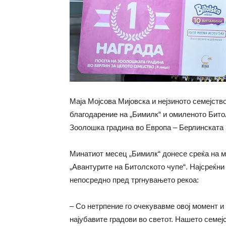
Маја Мојсова Мијовска и нејзиното семејств
благодарение на „Бимилк“ и омиленото Битол
Зоолошка градина во Европа – Берлинската
Минатиот месец „Бимилк“ донесе среќа на м
„Авантурите на Битолското чупе“. Најсреќни
непосредно пред тргнувањето рекоа:
– Со нетрпение го очекувавме овој момент и
најубавите градови во светот. Нашето семеј