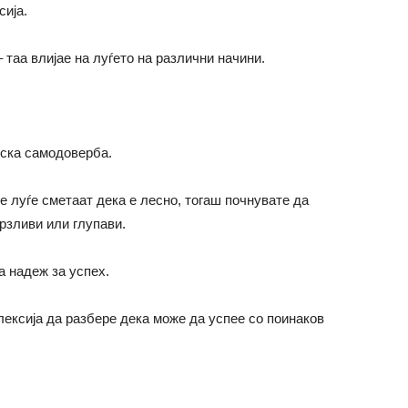
сија.
 таа влијае на луѓето на различни начини.
иска самодоверба.
те луѓе сметаат дека е лесно, тогаш почнувате да
мрзливи или глупави.
а надеж за успех.
лексија да разбере дека може да успее со поинаков