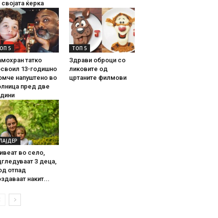
 својата ќерка
ОП 5
ТОП 5
амохран татко
Здрави оброци со
освоил 13-годишно
ликовите од
омче напуштено во
цртаните филмови
олница пред две
одини
ЛАЈДЕР
ивеат во село,
гледуваат 3 деца,
од отпад
здаваат накит...