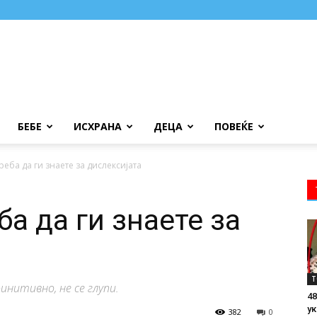
БЕБЕ
ИСХРАНА
ДЕЦА
ПОВЕЌЕ
реба да ги знаете за дислексијата
ба да ги знаете за
Т
финитивно, не се глупи.
48
ук
382
0