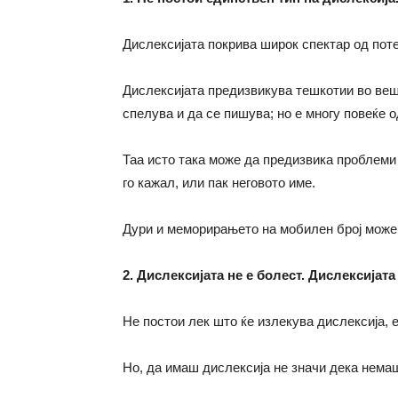
Дислексијата покрива широк спектар од поте
Дислексијата предизвикува тешкотии во вешт
спелува и да се пишува; но е многу повеќе о
Таа исто така може да предизвика проблеми 
го кажал, или пак неговото име.
Дури и меморирањето на мобилен број може 
2. Дислексијата не е болест. Дислексијат
Не постои лек што ќе излекува дислексија, 
Но, да имаш дислексија не значи дека немаш