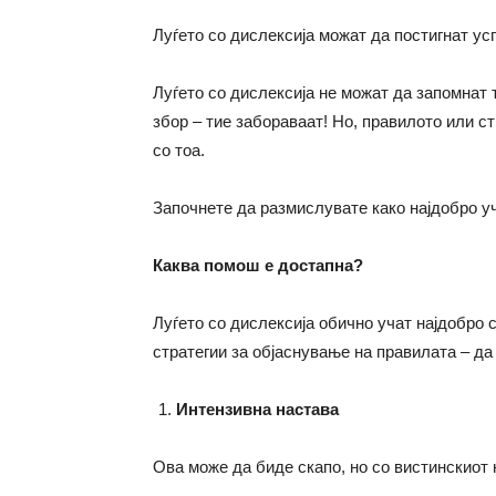
Луѓето со дислексија можат да постигнат ус
Луѓето со дислексија не можат да запомнат 
збор – тие забораваат! Но, правилото или ст
со тоа.
Започнете да размислувате како најдобро у
Каква помош е достапна?
Луѓето со дислексија обично учат најдобро 
стратегии за објаснување на правилата – да
Интензивна настава
Ова може да биде скапо, но со вистинскиот 