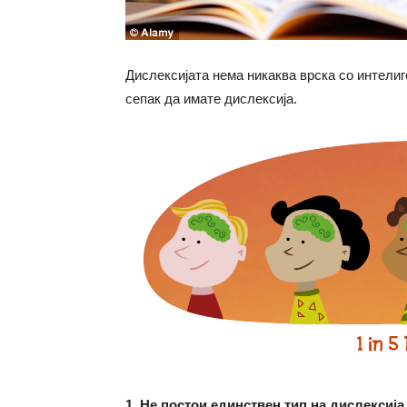
Дислексијата нема никаква врска со интели
сепак да имате дислексија.
1. Не постои единствен тип на дислексија