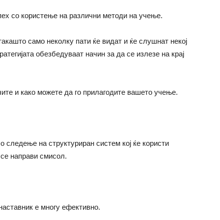
пех со користење на различни методи на учење.
такашто само неколку пати ќе видат и ќе слушнат некој
ратегијата обезбедуваат начин за да се излезе на крај
чите и како можете да го прилагодите вашето учење.
со следење на структуриран систем кој ќе користи
 се направи смисол.
наставник е многу ефективно.