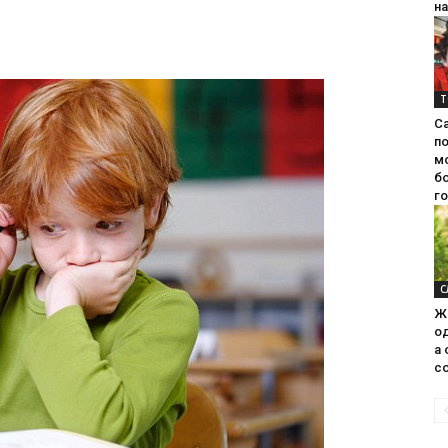
на
Т
С
п
м
б
г
С
Ж
од
а 
со