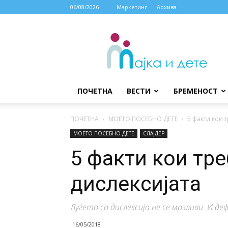
06/08/2026
Маркетинг
Архива
МАЈКА
И
ДЕТЕ
ПОЧЕТНА
ВЕСТИ
БРЕМЕНОСТ
ПОЧЕТНА
МОЕТО ПОСЕБНО ДЕТЕ
5 факти кои т
МОЕТО ПОСЕБНО ДЕТЕ
СЛАЈДЕР
5 факти кои тре
дислексијата
Луѓето со дислексија не се мрзливи. И де
16/05/2018