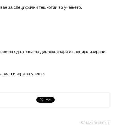
уван за специфични тешкотии во учењето.
здадена од страна на дислексичари и специјализирани
авила и игри за учење.
Следната статија