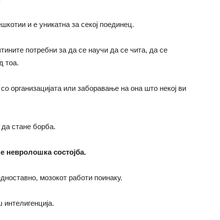
шкотии и е уникатна за секој поединец.
ините потребни за да се научи да се чита, да се
д тоа.
со организацијата или заборавање на она што некој ви
да стане борба.
а е невролошка состојба.
едноставно, мозокот работи поинаку.
 интелигенција.