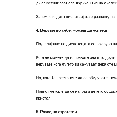
дијагностицираат специфичен тип на дислек
Запомнете дека дислексијата е разновидна –
4. Верувај во себе, можеш да успееш
Под влијание на дислексијата се појавува н
Кога не можете да го правите она што други
верувате кога луѓето ви кажуваат дека сте 
Но, кога ќе престанете да се обидувате, нем
Првиот чекор е да се направи детето со дис
пристап.
5. Развојни стратегии.