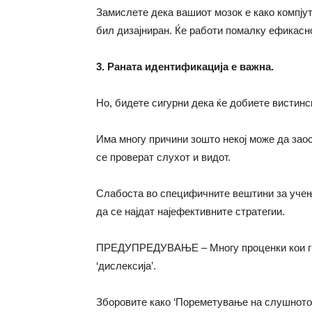
Замислете дека вашиот мозок е како компјуте
бил дизајниран. Ќе работи помалку ефикасн
3. Раната идентификација е важна.
Но, бидете сигурни дека ќе добиете вистинс
Има многу причини зошто некој може да заос
се проверат слухот и видот.
Слабоста во специфичните вештини за учење 
да се најдат најефективните стратегии.
ПРЕДУПРЕДУВАЊЕ – Многу проценки кои ги 
‘дислексија’.
Зборовите како ‘Пореметување на слушното 