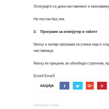
Осигурајте се дека наставникот е квалифик
Не постои брз лек.
2. Програми за компјутер и таблет
Nessy е онлајн програма за учење која е со
наставници.
Nessy ќе процени, ќе обезбеди стратегии, пр
Error9
Error9
АКЦИЈА
Претходна статија