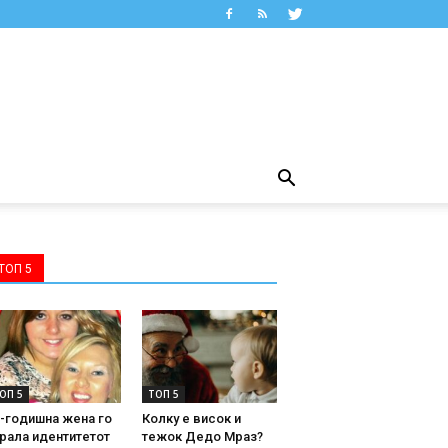
ТОП 5
ОП 5
ТОП 5
-годишна жена го
Колку е висок и
рала идентитетот
тежок Дедо Мраз?