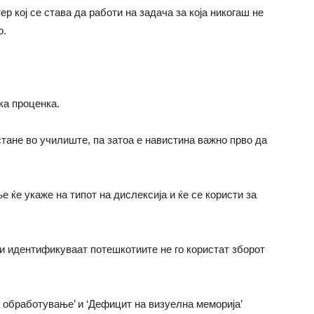
р кој се става да работи на задача за која никогаш не
о.
ка проценка.
тане во училиште, па затоа е навистина важно прво да
ќе укаже на типот на дислексија и ќе се користи за
идентификуваат потешкотиите не го користат зборот
обработување’ и ‘Дефицит на визуелна меморија’