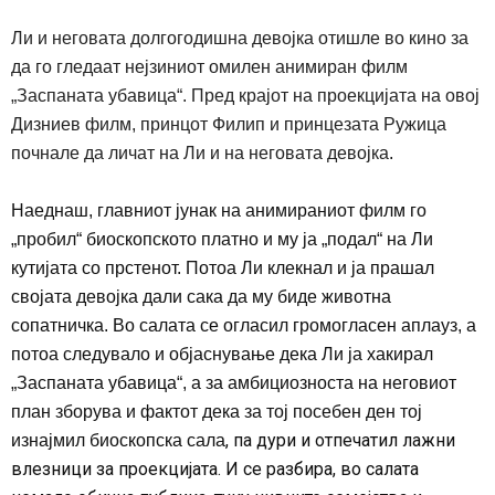
Ли и неговата долгогодишна девојка отишле во кино за
да го гледаат нејзиниот омилен анимиран филм
„Заспаната убавица“. Пред крајот на проекцијата на овој
Дизниев филм, принцот Филип и принцезата Ружица
почнале да личат на Ли и на неговата девојка
.
Наеднаш, главниот јунак на анимираниот филм го
„пробил“
биоскопското платно и му ја „подал“ на Ли
кутијата со прстенот. Потоа Ли клекнал и ја прашал
својата девојка дали сака да му биде животна
сопатничка. Во салата се огласил громогласен аплауз, а
потоа следувало и објаснување дека Ли ја хакирал
„Заспаната убавица“, а за амбициозноста на неговиот
план зборува и фактот дека за тој посебен ден тој
,
па дури и отпечатил лажни
изнајмил биоскопска сала
влезници за проекцијата. И се разбира, во салата