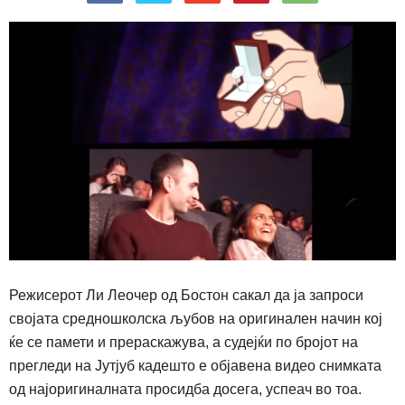
Режисерот Ли Леочер од Бостон сакал да ја запроси
својата средношколска љубов на оригинален начин кој
ќе се памети и прераскажува, а судејќи по бројот на
прегледи на Јутјуб кадешто е објавена видео снимката
од најоригиналната просидба досега, успеач во тоа.