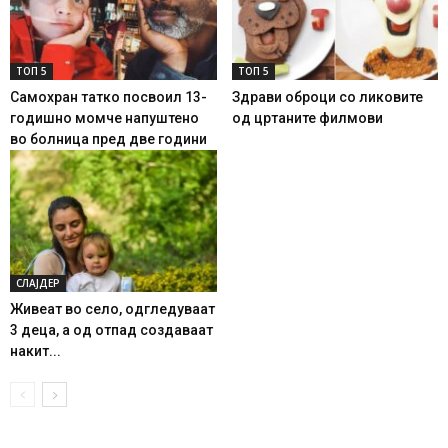
ТОП 5
ТОП 5
Самохран татко посвоил 13-
Здрави оброци со ликовите
годишно момче напуштено
од цртаните филмови
во болница пред две години
СЛАЈДЕР
Живеат во село, одгледуваат
3 деца, а од отпад создаваат
накит...