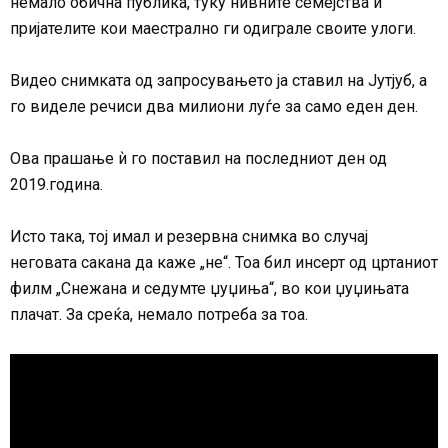
немало обична публика, туку нивните семејства и
пријателите кои маестрално ги одиграле своите улоги.
Видео снимката од запросувањето ја ставил на Јутјуб, а
го виделе речиси два милиони луѓе за само еден ден.
Ова праша
ње ѝ го постав
ил на последниот д
ен од
2019.годин
а.
Исто така, тој имал и резервна снимка во случај
неговата сакана да каже „не“
.
Тоа бил инсерт од цртаниот
филм „Снежана и седумте џуџиња“, во кои џуџињата
плачат. За среќа, немало потреба за тоа.