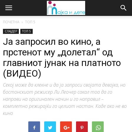
ПОЧЕТНА
ТОП 5
СЛАЈДЕР
ТОП 5
Ја запросил во кино, а
прстенот му „долетал“ од
главниот јунак на платното
(ВИДЕО)
Секој може да клекне и да ја запроси својата девојка, но
бостонскиот режисер Ли Леочер сакал тоа да го
направи на оригинален начин и го направил –
комплетно режирајќи го целиот настан. Каде ако не во
кино