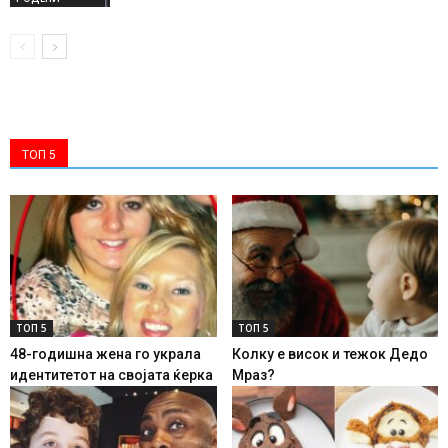
ТОП 5
ТОП 5
ТОП 5
48-годишна жена го украла
Колку е висок и тежок Дедо
идентитетот на својата ќерка
Мраз?