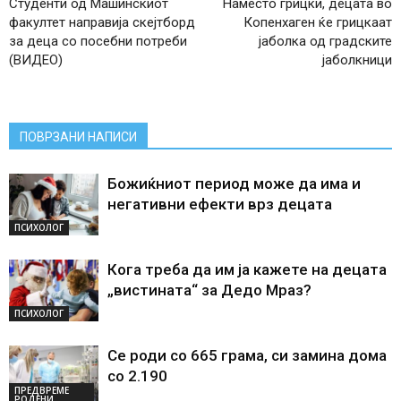
Студенти од Машинскиот
Наместо грицки, децата во
факултет направија скејтборд
Копенхаген ќе грицкаат
за деца со посебни потреби
јаболка од градските
(ВИДЕО)
јаболкници
ПОВРЗАНИ НАПИСИ
Божиќниот период може да има и
негативни ефекти врз децата
ПСИХОЛОГ
Кога треба да им ја кажете на децата
„вистината“ за Дедо Мраз?
ПСИХОЛОГ
Се роди со 665 грама, си замина дома
со 2.190
ПРЕДВРЕМЕ
РОДЕНИ