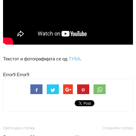
Текстот и фотографијата се од
ТУКА
.
Error9
Error9
Претходна статија
Следната статија