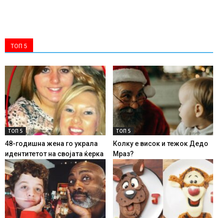
ТОП 5
ТОП 5
ТОП 5
48-годишна жена го украла
Колку е висок и тежок Дедо
идентитетот на својата ќерка
Мраз?