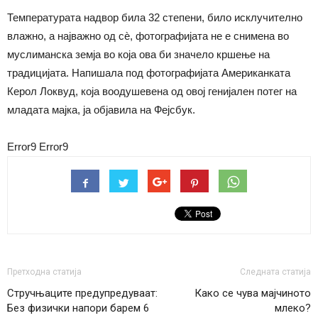
Температурата надвор била 32 степени, било исклучително
влажно, а најважно од сѐ, фотографијата не е снимена во
муслиманска земја во која ова би значело кршење на
традицијата. Напишала под фотографијата Американката
Керол Локвуд, која воодушевена од овој генијален потег на
младата мајка, ја објавила на Фејсбук.
Error9
Error9
Претходна статија
Следната статија
Стручњаците предупредуваат:
Како се чува мајчиното
Без физички напори барем 6
млеко?