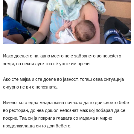
Иако доењето на јавно место не е забрането во повеќето
земји, на некои луѓе тоа сѐ уште им пречи.
Ако сте мајка и сте доеле во јавност, тогаш оваа ситуација
сигурно не ви е непозната.
Имено, кога една млада жена почнала да го дои своето бебе
во ресторан, до неа дошол непознат маж кој побарал да се
покрие. Таа си ја покрила главата со марама и мирно
продолжила да си го дои бебето.