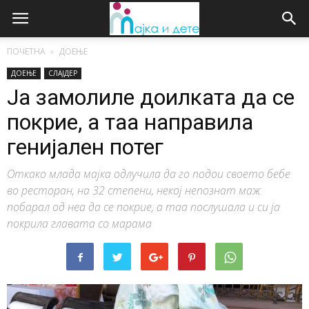
ПОЧЕТНА
ДОЕЊЕ
ДОЕЊЕ
СЛАЈДЕР
Ја замолиле доилката да се
покрие, а таа направила
генијален потег
Откако млада мајка одлучила да го подои своето бебе
во ресторан, на 32 степени, некој непознат маж
побарал од неа да се покрие, а таа послушала и си ја
покрила главата со марама