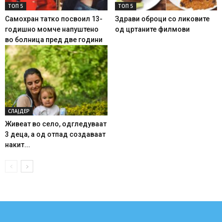
ТОП 5
ТОП 5
Самохран татко посвоил 13-
Здрави оброци со ликовите
годишно момче напуштено
од цртаните филмови
во болница пред две години
СЛАЈДЕР
Живеат во село, одгледуваат
3 деца, а од отпад создаваат
накит...