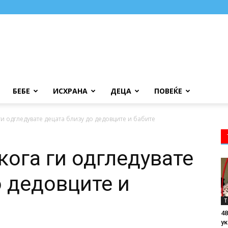
БЕБЕ
ИСХРАНА
ДЕЦА
ПОВЕЌЕ
ги одгледувате децата близу до дедовците и бабите
кога ги одгледувате
о дедовците и
Т
48
ук