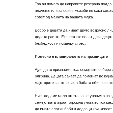
Тоа ви помага да направите резервна поддрш
плачење или за совет, можеби не сака секог
совет од мајката на вашата мајка.
Добро е децата да имаат друго возрасно ли
додека растат. Експертите велат дека децат
безбедност и помалку стрес.
Полесно е планирањето на празниците
Ајде да го признаеме тоа: семејните собири 
близина. Децата сакаат да помогнат во кујн
мајсторите за готвење, а бабата обично сето
Ние гледаме мала штета во негувањето на з
семејствата играат огромна улога во тоа ка
да имате слатки баби и дедовци кои живеат