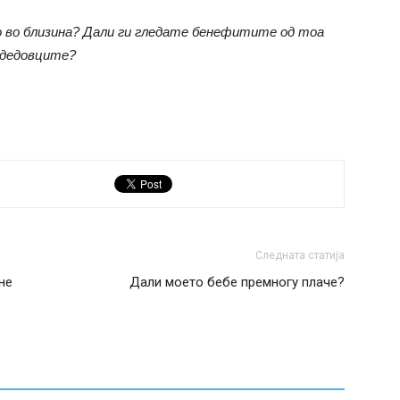
едо во близина? Дали ги гледате бенефитите од тоа
 дедовците?
Следната статија
не
Дали моето бебе премногу плаче?