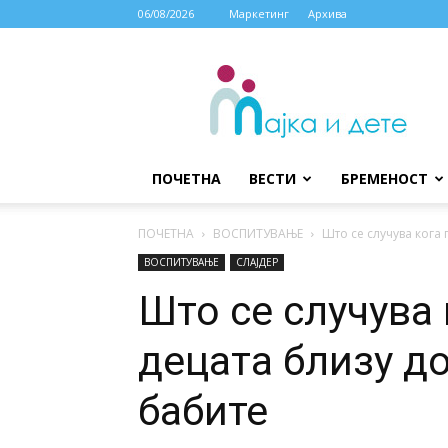
06/08/2026
Маркетинг
Архива
МАЈКА
И
ДЕТЕ
ПОЧЕТНА
ВЕСТИ
БРЕМЕНОСТ
ПОЧЕТНА
ВОСПИТУВАЊЕ
Што се случува кога 
ВОСПИТУВАЊЕ
СЛАЈДЕР
Што се случува 
децата близу д
бабите