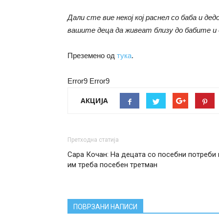
Дали сте вие некој кој раснел со баба и д
вашите деца да живеат близу до бабите и
Преземено од
тука
.
Error9
Error9
АКЦИЈА
Претходна статија
Сара Кочан: На децата со посебни потреби 
им треба посебен третман
ПОВРЗАНИ НАПИСИ