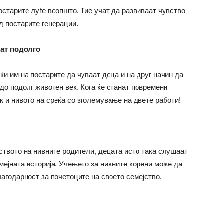
постарите луѓе воопшто. Тие учат да развиваат чувство
од постарите генерации.
еат подолго
и им на постарите да чуваат деца и на друг начин да
до подолг животен век. Кога ќе станат повремени
ек и нивото на среќа со зголемување на двете работи!
ството на нивните родители, децата исто така слушаат
емејната историја. Учењето за нивните корени може да
лагодарност за почетоците на своето семејство.