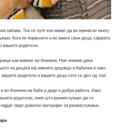
на забава. Тоа се луѓе кои имаат да ви пренесат многу
уваат. Кога ќе пораснете и ќе имате свои деца, сфаќате
со вашите родители.
довци кои живеат во близина. Ние знаеме дека
ето на децата кај нивните дедовци и бабички е како
е, вашите родители и вашите деца сите се дел од тоа!
а во близина на баба и дедо е добра работа. Иако
вашите родители, оние што размислуваат да се
 најдат овде доволно материјал за размислување.
тари