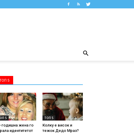
ТОП 5
ОП 5
ТОП 5
-годишна жена го
Колку е висок и
рала идентитетот
тежок Дедо Мраз?