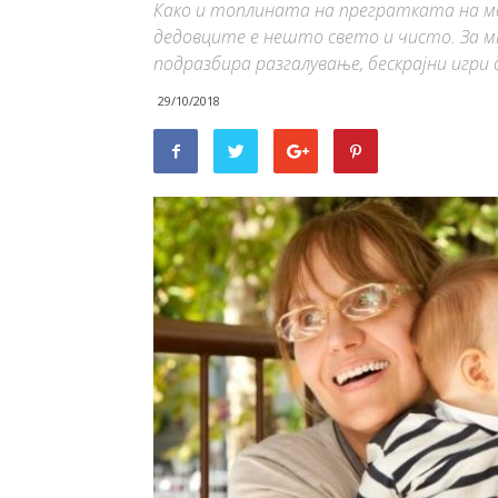
Како и топлината на прегратката на м
дедовците е нешто свето и чисто. За м
подразбира разгалување, бескрајни игри
29/10/2018