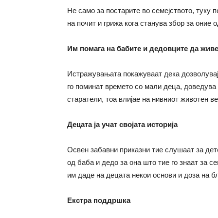
Не само за постарите во семејството, туку 
на почит и грижа кога станува збор за оние 
Им помага на бабите и дедовците да жив
Истражувањата покажуваат дека дозволувајќ
го поминат времето со мали деца, доведува 
старатели, тоа влијае на нивниот животен в
Децата ја учат својата историја
Освен забавни приказни тие слушаат за дет
од баба и дедо за она што тие го знаат за с
им даде на децата некои основи и доза на б
Екстра поддршка