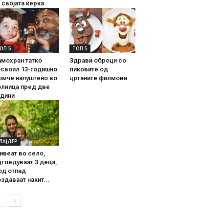
 својата ќерка
ОП 5
ТОП 5
амохран татко
Здрави оброци со
освоил 13-годишно
ликовите од
омче напуштено во
цртаните филмови
олница пред две
одини
ЛАЈДЕР
ивеат во село,
гледуваат 3 деца,
од отпад
здаваат накит...