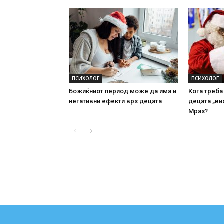
ПСИХОЛОГ
ПСИХОЛОГ
Божиќниот период може да има и
Кога треба
негативни ефекти врз децата
децата „ви
Мраз?