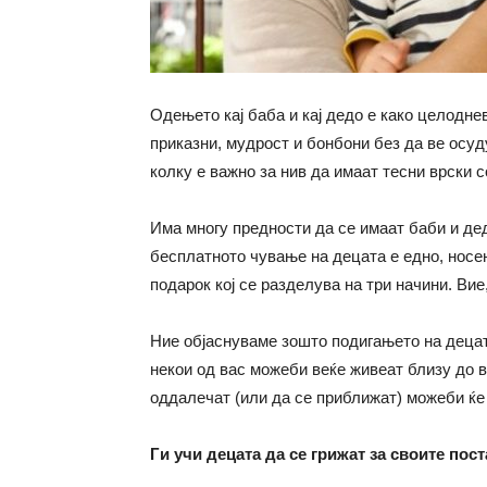
Одењето кај баба и кај дедо е како целоднев
приказни, мудрост и бонбони без да ве осуд
колку е важно за нив да имаат тесни врски 
Има многу предности да се имаат баби и де
бесплатното чување на децата е едно, носењ
подарок кој се разделува на три начини. Ви
Ние објаснуваме зошто подигањето на децат
некои од вас можеби веќе живеат близу до 
оддалечат (или да се приближат) можеби ќе
Ги учи децата да се грижат за своите пос