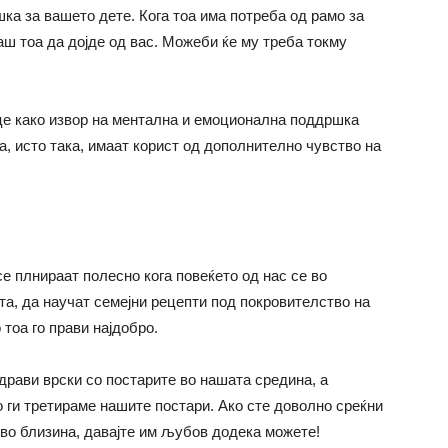
ка за вашето дете. Кога тоа има потреба од рамо за
аш тоа да дојде од вас. Можеби ќе му треба токму
це како извор на ментална и емоционална поддршка
а, исто така, имаат корист од дополнително чувство на
се плнираат полесно кога повеќето од нас се во
ата, да научат семејни рецепти под покровителство на
 тоа го прави најдобро.
драви врски со постарите во нашата средина, а
ко ги третираме нашите постари. Ако сте доволно среќни
 во близина, давајте им љубов додека можете!