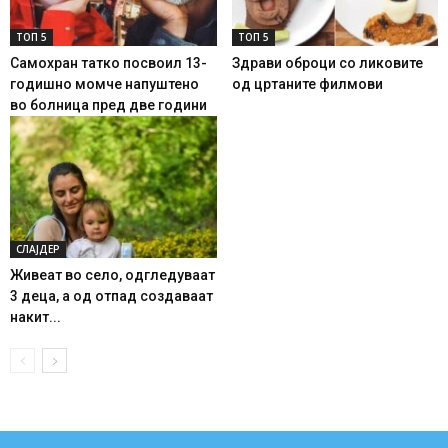
ТОП 5
ТОП 5
Самохран татко посвоил 13-
Здрави оброци со ликовите
годишно момче напуштено
од цртаните филмови
во болница пред две години
СЛАЈДЕР
Живеат во село, одгледуваат
3 деца, а од отпад создаваат
накит...