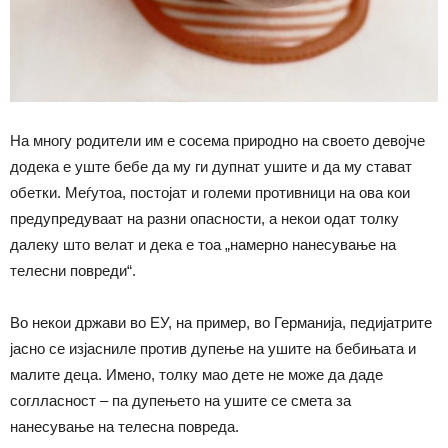
На многу родители им е сосема природно на своето девојче
додека е уште бебе да му ги дупнат ушите и да му стават
обетки. Меѓутоа, постојат и големи противници на ова кои
предупредуваат на разни опасности, а некои одат толку
далеку што велат и дека е тоа „намерно нанесување на
телесни повреди“.
Во некои држави во ЕУ, на пример, во Германија, педијатрите
јасно се изјасниле против дупење на ушите на бебињата и
малите деца. Имено, толку мао дете не може да даде
соглласност – па дупењето на ушите се смета за
нанесување на телесна повреда.