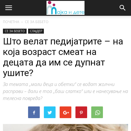
ПОЧЕТНА
СЕ ЗА БЕБЕТО
СЕ ЗА БЕБЕТО
СЛАЈДЕР
Што велат педијатрите – на
која возраст смеат на
децата да им се дупнат
ушите?
За темата „мали деца и обетки“ се водат жолчни
расправи – дали е тоа „баш слатко“ или е нанесување на
телесна повреда?