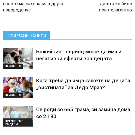
своето млеко спасила друго
детето ќе биде
новороденче
поинтелигентно
ПОВРЗАНИ НАПИСИ
Божиќниот период може да има и
негативни ефекти врз децата
ПСИХОЛОГ
Кога треба да им ја кажете на децата
„вистината“ за Дедо Мраз?
ПСИХОЛОГ
Се роди со 665 грама, си замина дома
со 2.190
ПРЕДВРЕМЕ
РОДЕНИ