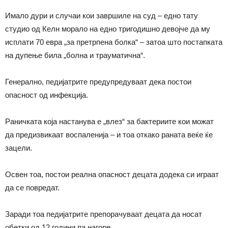
Имало дури и случаи кои завршиле на суд – едно тату
студио од Келн морало на едно тригодишно девојче да му
исплати 70 евра „за претрпена болка“ – затоа што постапката
на дупење била „болна и трауматична“.
Генерално, педијатрите предупредуваат дека постои
опасност од инфекција.
Раничката која настанува е „влез“ за бактериите кои можат
да предизвикаат воспаленија – и тоа откако раната веќе ќе
зацели.
Освен тоа, постои реална опасност децата додека си играат
да се повредат.
Заради тоа педијатрите препорачуваат децата да носат
обетки од 12 години па нагоре.