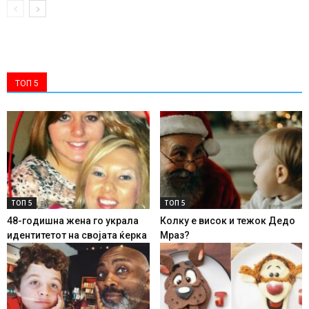
ТОП 5
ТОП 5
ТОП 5
48-годишна жена го украла
Колку е висок и тежок Дедо
идентитетот на својата ќерка
Мраз?