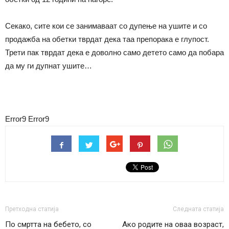
Секако, сите кои се занимаваат со дупење на ушите и со
продажба на обетки тврдат дека таа препорака е глупост.
Трети пак тврдат дека е доволно само детето само да побара
да му ги дупнат ушите…
Error9
Error9
Претходна статија
Следната статија
По смртта на бебето, со
Ако родите на оваа возраст,