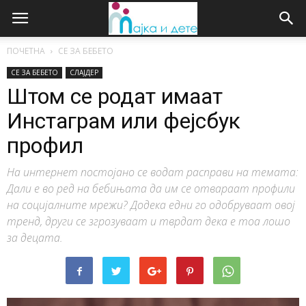
ПОЧЕТНА
СЕ ЗА БЕБЕТО
СЕ ЗА БЕБЕТО
СЛАЈДЕР
Штом се родат имаат
Инстаграм или фејсбук
профил
На интернет постојано се водат расправи на темата:
Дали е во ред на бебињата да им се отвараат профили
на социјалните мрежи? Додека едни го одобруваат овој
тренд, други се згрозуваат и тврдат дека е тоа лошо
за децата.