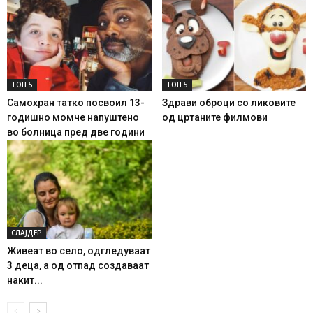
ТОП 5
ТОП 5
Самохран татко посвоил 13-
Здрави оброци со ликовите
годишно момче напуштено
од цртаните филмови
во болница пред две години
СЛАЈДЕР
Живеат во село, одгледуваат
3 деца, а од отпад создаваат
накит...