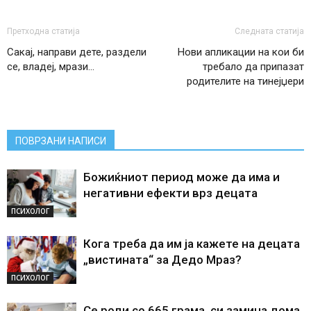
Претходна статија
Следната статија
Сакај, направи дете, раздели
Нови апликации на кои би
се, владеј, мрази…
требало да припазат
родителите на тинејџери
ПОВРЗАНИ НАПИСИ
Божиќниот период може да има и
негативни ефекти врз децата
ПСИХОЛОГ
Кога треба да им ја кажете на децата
„вистината“ за Дедо Мраз?
ПСИХОЛОГ
Се роди со 665 грама, си замина дома