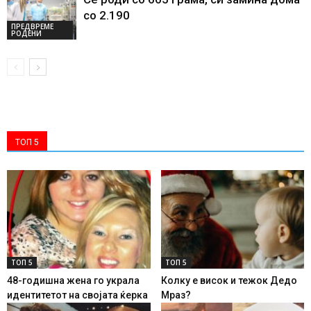
со 2.190
ПРЕДВРЕМЕ
РОДЕНИ
ТОП 5
ТОП 5
ТОП 5
48-годишна жена го украла
Колку е висок и тежок Дедо
идентитетот на својата ќерка
Мраз?