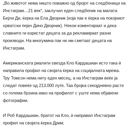
„Во животот нема ништо поважно од бројот на следбеници на
Инстаграм…21 век“, заклучил еден следбеник на малата
Бејли Ди, ќерка на Ела Дворник (која пак е ќерка на покојниот
хрватски пејач Дино Дворник). Некои коментираат и дека
славните ги користат децата за да рекламираат разни
производи. На многумина пак не им сметаат децата на
Инстаграм.
Американската риалити ѕвезда Кло Кардашиан исто така ѝ
направила профил на својата ќерка на социјалната мрежа.
Тру Томсон нема ниту еден месец, а на Инстаграм веќе ја
следат повеќе од 213.000 луѓе. Таа бројка секојдневно расте
со голема брзина иако на профилот с уште нема објавени
фотографии.
И Роб Кардашиан, братот на Кло, ѝ направил Инстаграм
профил на својата ќерка Дрим.