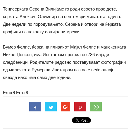
Тенисерката Серена Вилијамс го роди своето прво дете,
ќерката Алексис Олимпија во септември минатата година.
Две недели по породувањето, Серена ѝ отвори на ќерката
профили на неколку социјални мрежи.
Бумер Фелпс, ќерка на пливачот Мајкл Фелпс и манекенката
Никол Џонсон, има Инстаграм профил со 786 илјади
следбеници. Родителите редовно поставувааат фотографии
од малечката Бумер на Инстаграм па таа е веќе онлајн
ѕвезда иако има само две години.
Error9
Error9