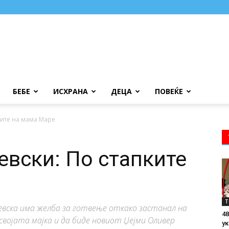
БЕБЕ
ИСХРАНА
ДЕЦА
ПОВЕЌЕ
ките на мама Маре
вски: По стапките
Т
вска има желба за готвење откако застанал на
48
и својата мајка и да биде новиот Џејми Оливер
ук