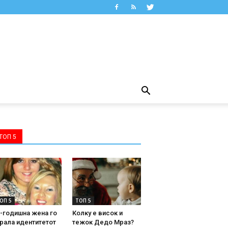
ТОП 5
ОП 5
ТОП 5
-годишна жена го
Колку е висок и
рала идентитетот
тежок Дедо Мраз?