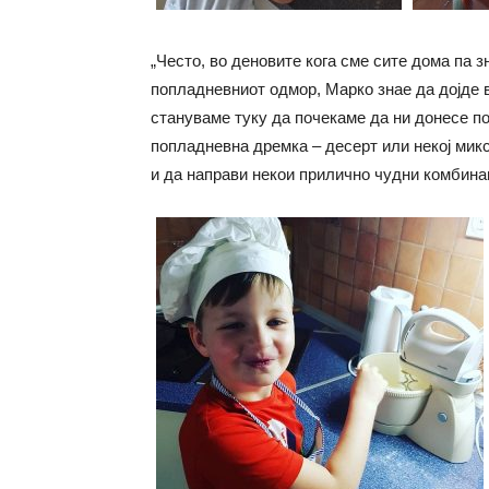
„Често, во деновите кога сме сите дома па 
попладневниот одмор, Марко знае да дојде в
стануваме туку да почекаме да ни донесе пој
попладневна дремка – десерт или некој микс
и да направи некои прилично чудни комбинац