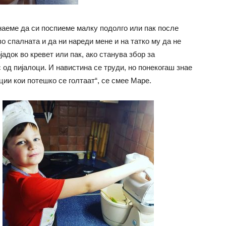
знаеме да си поспиеме малку подолго или пак после
о спалната и да ни нареди мене и на татко му да не
адок во кревет или пак, ако станува збор за
 од пијалоци. И навистина се труди, но понекогаш знае
ии кои потешко се голтаат“, се смее Маре.