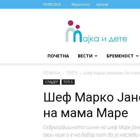
09/08/2026
Маркетинг
Архива
МАЈКА
И
ДЕТЕ
ПОЧЕТНА
ВЕСТИ
БРЕМЕНОСТ
ПОЧЕТНА
ТОП 5
Шеф Марко Јаневски: По стап
СЛАЈДЕР
ТОП 5
Шеф Марко Јане
на мама Маре
Седумгодишното синче на шеф Маре Јане
свои нозе и е на добар пат да ја наслед