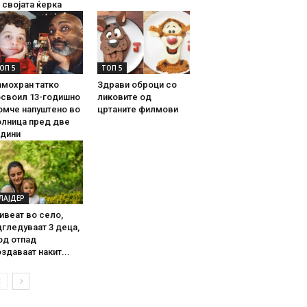
 својата ќерка
ОП 5
ТОП 5
амохран татко
Здрави оброци со
освоил 13-годишно
ликовите од
омче напуштено во
цртаните филмови
олница пред две
одини
ЛАЈДЕР
ивеат во село,
гледуваат 3 деца,
од отпад
здаваат накит...