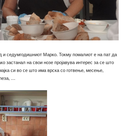
 и седумгодишниот Марко. Токму помалиот е на пат да
ако застанал на свои нозе пројавува интерес за се што
мајка си во се што има врска со готвење, месење,
пеза, …