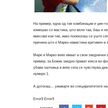
На пример, една од тие комбинации е џин-тон
измешан со мастика, што вели таа, баш и не
миксови кои тие, иако понекогаш се уште си
причина што е Марко навистина кретивен и 
Маре и Марко веќе имаат и свои заеднички 
пример, за Божик заедно прават кекси во фо
убави залчиња и веќе сега се чувствува дека
нумеро 1.
А дотогаш… уживајте во специјалитетите на
Error9
Error9