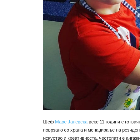
Шеф
Маре Јаневска
веќе 11 години е готвач
поврзано со храна и менаџирање на резиденц
искуство и креативноста, честопати е ангажи