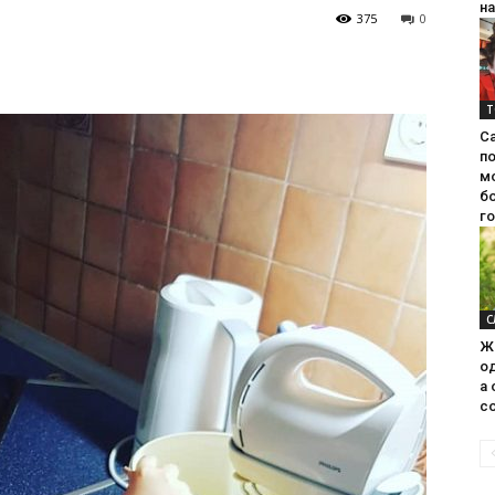
на
375
0
Т
С
п
м
б
г
С
Ж
од
а 
со