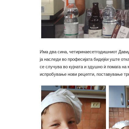
Има два сина, четиринаесетгодишниот Давид
ја наследи во професијата бидејќи уште отк
се случува во кујната и здушно ѝ помага на 
испробување нови рецепти, поставување тр