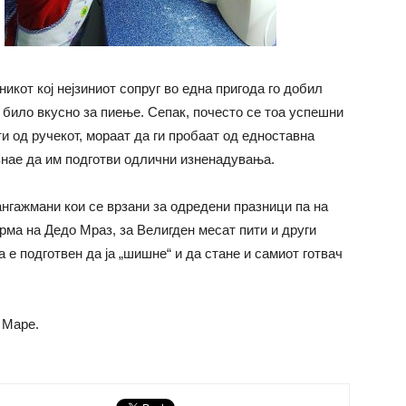
икот кој нејзиниот сопруг во една пригода го добил
 било вкусно за пиење. Сепак, почесто се тоа успешни
ти од ручекот, мораат да ги пробаат од едноставна
знае да им подготви одлични изненадувања.
ангажмани кои се врзани за одредени празници па на
рма на Дедо Мраз, за Велигден месат пити и други
 е подготвен да ја „шишне“ и да стане и самиот готвач
 Маре.