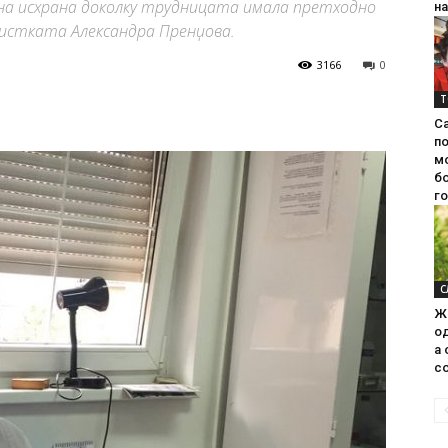
на исхрана доколку трудницата имала претходно
на
истката Александра Пренџова.
3166
0
Т
С
п
м
б
г
С
Ж
од
а 
со