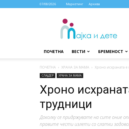
07/08/2026
Маркетинг
Архива
МАЈКА
И
ДЕТЕ
ПОЧЕТНА
ВЕСТИ
БРЕМЕНОСТ
ПОЧЕТНА
ХРАНА ЗА МАМА
Хроно исхраната е 
СЛАЈДЕР
ХРАНА ЗА МАМА
Хроно исхранат
трудници
Доколку се придржувате на сите оние оп
правите чести излети со слатки задовол