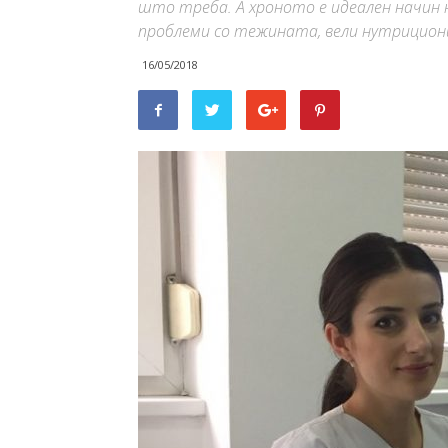
што треба. А хроното е идеален начин 
проблеми со тежината, вели нутрицион
16/05/2018