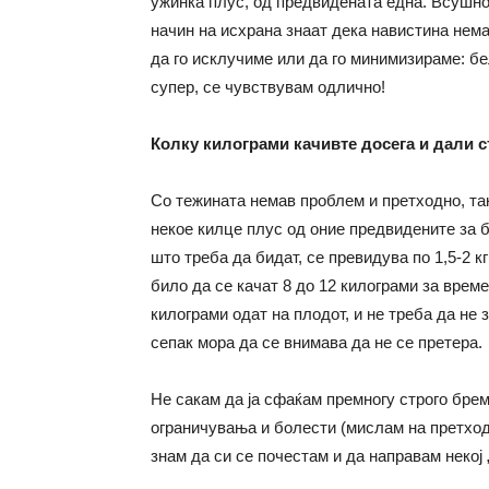
ужинка плус, од предвидената една. Всушност
начин на исхрана знаат дека навистина нема
да го исклучиме или да го минимизираме: бе
супер, се чувствувам одлично!
Колку килограми качивте досега и дали 
Со тежината немав проблем и претходно, так
некое килце плус од оние предвидените за б
што треба да бидат, се превидува по 1,5-2 к
било да се качат 8 до 12 килограми за врем
килограми одат на плодот, и не треба да не 
сепак мора да се внимава да не се претера.
Не сакам да ја сфаќам премногу строго бре
ограничувања и болести (мислам на претход
знам да си се почестам и да направам некој