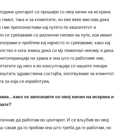
 години центарот се прошири со овој начин на исхрана
 тимот, така и за клиентите, но еве веќе мислам дека
 сме препознатливи кај луѓето по квалитетот и
ен се среќаваме со различни типови на луѓе, кои имаат
ограми е проблем кој најчесто го среќаваме, како кај
волство е кога знаеш дека си му помогнал некому и дека
 интолеранција на храна е она што го работиме ние,
ултатите од него и во консултација со нашите лекари
општата здравствена состојба, изготвуваме за клиентот
а за која се изработува.
рана…како се запознавте со овој начин на исхрана и
вате?
 почнав да работам во центарот. И се вљубив во овој
ш сакав да го пробам она што треба да го работам, но