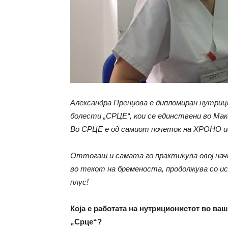
Александра Пренџова е дипломиран нутри
болести „СРЦЕ“, кои се единствени во Мак
Во СРЦЕ е од самиот почеток на ХРОНО исх
Оттогаш и самата го практикува овој начин
во текот на бременоста, продолжува со ис
плус!
Која е работата на нутриционистот во ва
„Срце“?