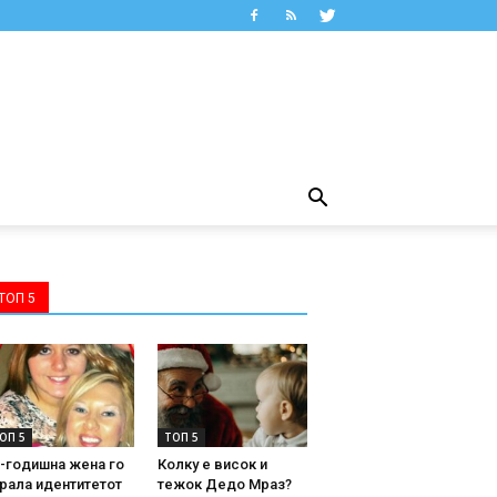
ТОП 5
ОП 5
ТОП 5
-годишна жена го
Колку е висок и
рала идентитетот
тежок Дедо Мраз?