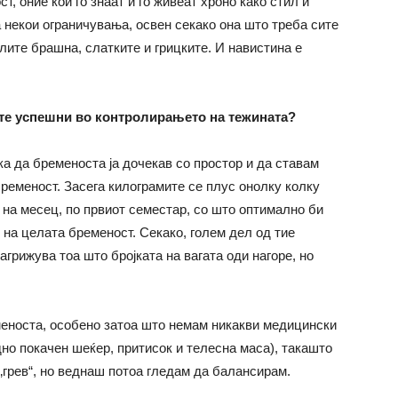
, оние кои го знаат и го живеат хроно како стил и
 некои ограничувања, освен секако она што треба сите
лите брашна, слатките и грицките. И навистина е
сте успешни во контролирањето на тежината?
а да бременоста ја дочекав со простор и да ставам
ременост. Засега килограмите се плус онолку колку
г на месец, по првиот семестар, со што оптимално би
е на целата бременост. Секако, голем дел од тие
загрижува тоа што бројката на вагата оди нагоре, но
меноста, особено затоа што немам никакви медицински
но покачен шеќер, притисок и телесна маса), такашто
 „грев“, но веднаш потоа гледам да балансирам.