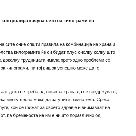
е контролира качувањето на килограми во
на сите оние општи правила на комбинација на храна и
олства килограмите ќе си бидат плус онолку колку што
на доколку трудницата имала претходно проблеми со
ок килограми, па тој вишок успешно може да го
аат дека не треба од никаква храна да се воздржуваат,
тука многу лесно може да загубите рамнотежа. Среќа,
уѓе, кои се грижат за своето здравје и внимаваат на
вот, па бременоста не им е ништо поразлично од