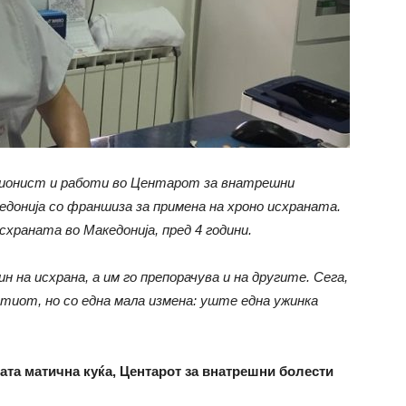
ционист и работи во Центарот за внатрешни
едонија со франшиза за примена на хроно исхраната.
раната во Македонија, пред 4 години.
 на исхрана, а им го препорачува и на другите. Сега,
тиот, но со една мала измена: уште една ужинка
шата матична куќа, Центарот за внатрешни болести