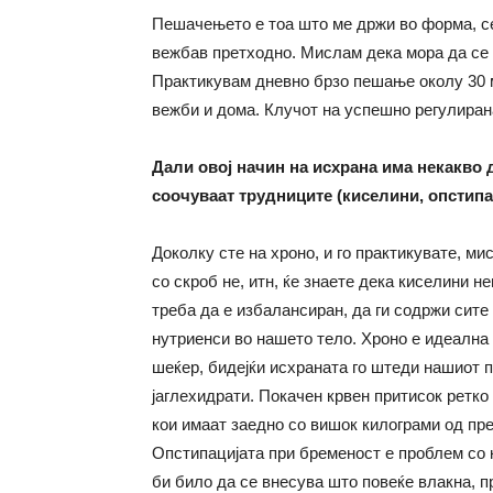
Пешачењето е тоа што ме држи во форма, се
вежбав претходно. Мислам дека мора да се 
Практикувам дневно брзо пешање околу 30 
вежби и дома. Клучот на успешно регулиран
Дали овој начин на исхрана има некакво 
соочуваат трудниците (киселини, опстипа
Доколку сте на хроно, и го практикувате, м
со скроб не, итн, ќе знаете дека киселини не
треба да е избалансиран, да ги содржи сите
нутриенси во нашето тело. Хроно е идеална 
шеќер, бидејќи исхраната го штеди нашиот 
јаглехидрати. Покачен крвен притисок ретко
кои имаат заедно со вишок килограми од прет
Опстипацијата при бременост е проблем со к
би било да се внесува што повеќе влакна, п