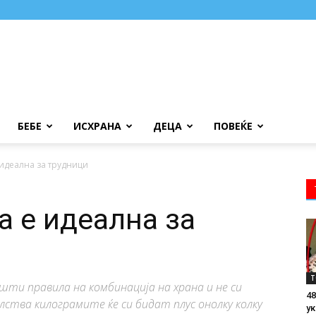
БЕБЕ
ИСХРАНА
ДЕЦА
ПОВЕЌЕ
идеална за трудници
а е идеална за
Т
шти правила на комбинација на храна и не си
48
ства килограмите ќе си бидат плус онолку колку
ук