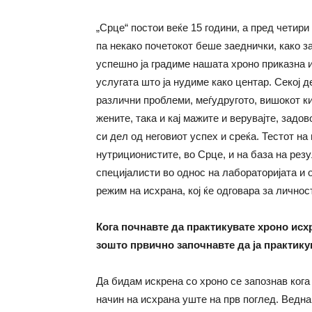
„Срце“ постои веќе 15 години, а пред четири
па некако почетокот беше заеднички, како за
успешно ја градиме нашата хроно приказна и
услугата што ја нудиме како центар. Секој д
различни проблеми, меѓудругото, вишокот кил
жените, така и кај мажите и верувајте, задо
си дел од неговиот успех и среќа. Тестот на
нутриционистите, во Срце, и на база на рез
специјалисти во однос на лабораторијата и 
режим на исхрана, кој ќе одговара за личност
Кога почнавте да практикувате хроно исх
зошто првично започнавте да ја практику
Да бидам искрена со хроно се запознав кога
начин на исхрана уште на прв поглед. Ведна