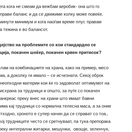
га кога не смеам да вежбам аеробик- она што го
прави баланс и да се движиме колку може повеќе.
минути минимум и кога наоѓам време плус правам
а тежина е во балансот.
дејство на проблемите со кои стандардно се
ција, покачен шеќер, покачен крвен притисок?
ислам на комбинациите на храна, како на пример, месо
ма, а доколку ги имало – се исчезнати. Секој оброк
 неопходни материи кои ќе го задоволат оптимумот на
исхрана за трудници и општо, за луѓе со покачен
панкреас преку внес на храни што имаат бавни
 има кај трудници со нормална телесна маса, а за оние
ходно, хроното е супер начин да се справат со тоа..
ој трудниците често се сретнуваат, па тука препорака
реку интегрални житарки, мешунки, овошје, зеленчук,