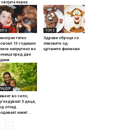
 својата ќерка
ОП 5
ТОП 5
амохран татко
Здрави оброци со
освоил 13-годишно
ликовите од
омче напуштено во
цртаните филмови
олница пред две
одини
ЛАЈДЕР
ивеат во село,
гледуваат 3 деца,
од отпад
здаваат накит...