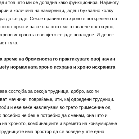
ради тоа што ми се допадна како функционира. Најмногу
ории и количина на намирници, јадеш буквално колку
бра да се јаде. Секое правило во хроно е поткрепено со
ност пркоси на се она што сме го знаеле претходно,
о хроно исхраната овошјето се јаде попладне. И денес
мот тука.
 за време на бременоста го практикувате овој начин
меѓу нормалната хроно исхрана и хроно исхраната
ва состојба за секоја трудница, добро, ако ги
ават мачнини, повраќање, итн, кај одредени трудници.
егоби и еве веќе навлегувам во трето тримесечие од
о посебно не беше потребно да сменам, она што и
ла на хроното, комбинациите и времето на конзумирање
 трудниците има простор да се воведе уште една