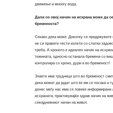
движење и мноогу вода.
Дали со овој начин на исхрана може да с
бременоста?
Секако дека може. Доколку се придржувате 
не си правите чести излети со слатки задов
треба. А хроното е идеален начин на исхра
тежината, односно останала бремена со виш
контролира со хроно, дури и во бременост!
Знаете има трудници што во бременост смет
дека можат да јадат што ќе им се посака и 
денес меѓу нас има се повеќе информирани л
исхраната, практикувајќи здрав начин на жи
секојдневниот начин на живот.