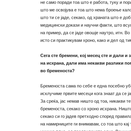
не само поради тоа што е работа, туку и по
што ме освојува е тоа што нема броење кал
што ти се јаде, секако, од храната што е до
медицински докази и научни факти, што всуш
на пример, да се јаде овошје наутро, итн. В
исто си практикувам хроно, како и дел од ти
Сега сте бремени, кој месец сте и дали и
на исхрана, дали има некакви разлики по
во бременоста?
Бременоста сама по себе е една посебно уба
исклучиме првите месеци кога знаат да се ј
За среќа, јас немав ништо од тоа, никакви т
бременоста, секако со хроно исхрана. Ништ
секако си го јадев претходно според прави
на намирниците ги внимавам, со тоа што кај