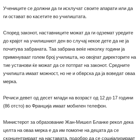
Учениците се должни да ги исклучат своите апарати или да
ги остават во касетите во училиштата.
Според законот, наставниците можат да ги одземат уредите
до крајот на училишниот ден во случај некое дете да не ја
почитува забраната. Таа забрана веќе неколку години ја
применуваат голем број училишта, но овојпат директорите на
тие установи ќе можат да се потпрат на законот. Средните
училишта имаат можност, но не и обврска да ја воведат оваа
мерка.
Речиси девет од десет млади на возраст од 12 до 17 години
(86 отсто) во Франција имаат мобилен телефон.
Министерот за образование Жан-Мишел Бланке рекол дека
целта на оваа мерка е да им помогне на децата да се
сконцентрираат на наставата, подобро да се социјализираат