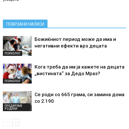
ПОВРЗАНИ НАПИСИ
Божиќниот период може да има и
негативни ефекти врз децата
ПСИХОЛОГ
Кога треба да им ја кажете на децата
„вистината“ за Дедо Мраз?
ПСИХОЛОГ
Се роди со 665 грама, си замина дома
со 2.190
ПРЕДВРЕМЕ
РОДЕНИ