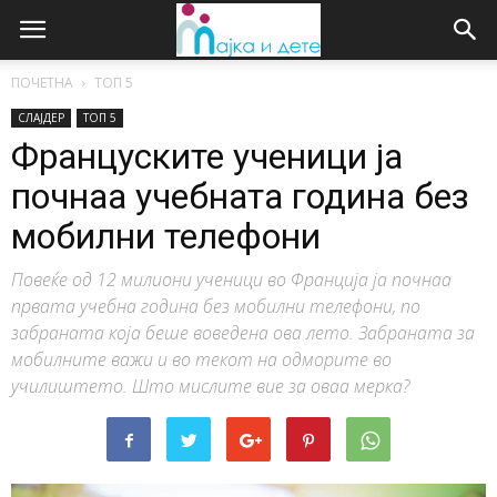
ПОЧЕТНА
ТОП 5
СЛАЈДЕР
ТОП 5
Француските ученици ја
почнаа учебната година без
мобилни телефони
Повеќе од 12 милиони ученици во Франција ја почнаа
првата учебна година без мобилни телефони, по
забраната која беше воведена ова лето. Забраната за
мобилните важи и во текот на одморите во
училиштето. Што мислите вие за оваа мерка?