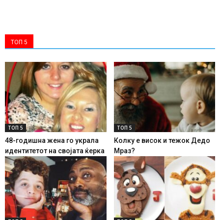
ТОП 5
ТОП 5
ТОП 5
48-годишна жена го украла
Колку е висок и тежок Дедо
идентитетот на својата ќерка
Мраз?