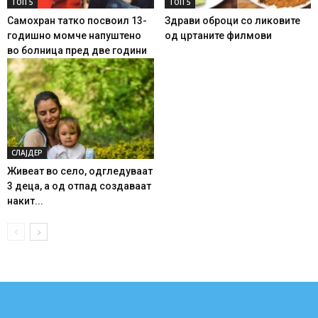
ТОП 5
ТОП 5
Самохран татко посвоил 13-
Здрави оброци со ликовите
годишно момче напуштено
од цртаните филмови
во болница пред две години
СЛАЈДЕР
Живеат во село, одгледуваат
3 деца, а од отпад создаваат
накит...