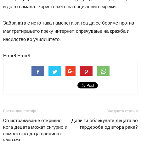
и да го намалат користењето на социјалните мрежи.
Забраната е исто така наменета за тоа да се бориме против
малтретирањето преку интернет, спречување на кражба и
насилство во училиштето.
Error9
Error9
Претходна статија
Следната статија
Со истражување откриено
Дали ги облекувате децата во
кога децата можат сигурно и
гардероба од втора рака?
самостојно да ја преминат
улицата